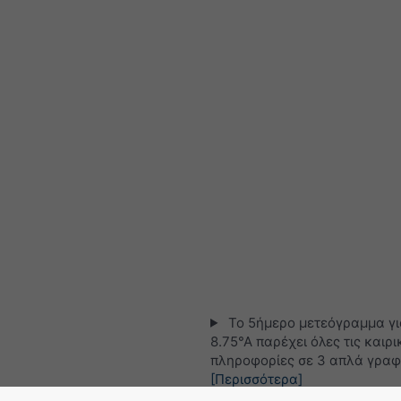
Το 5ήμερο μετεόγραμμα γι
8.75°Α παρέχει όλες τις καιρι
πληροφορίες σε 3 απλά γραφ
[Περισσότερα]