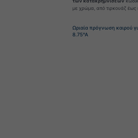
των κατακρημνίσεων
κωδικ
με χρώμα, από τιρκουάζ έως 
Ωριαία πρόγνωση καιρού γι
8.75°Α