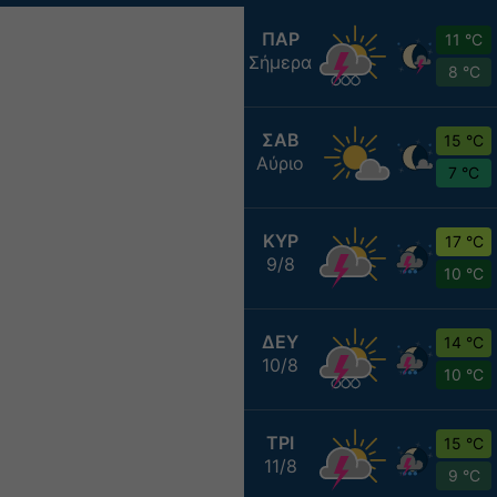
ΠΑΡ
11 °C
Σήμερα
8 °C
ΣΑΒ
15 °C
Αύριο
7 °C
ΚΥΡ
17 °C
9/8
10 °C
ΔΕΥ
14 °C
10/8
10 °C
ΤΡΙ
15 °C
11/8
9 °C