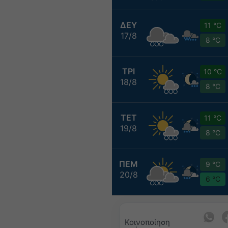
ΔΕΥ
11 °C
17/8
8 °C
ΤΡΙ
10 °C
18/8
8 °C
ΤΕΤ
11 °C
19/8
8 °C
ΠΕΜ
9 °C
20/8
6 °C
Κοινοποίηση