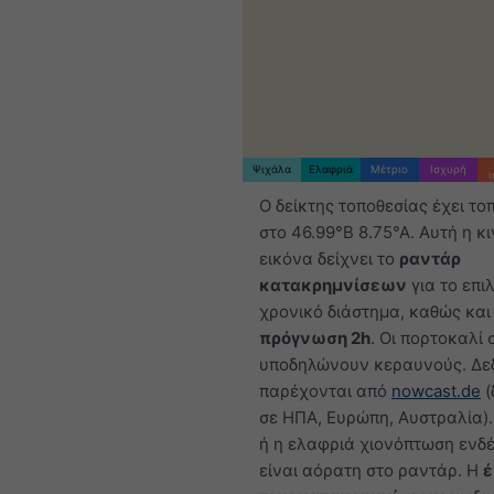
Ψιχάλα
Ελαφριά
Μέτριο
Ισχυρή
Ο δείκτης τοποθεσίας έχει το
στο 46.99°Β 8.75°Α. Αυτή η κ
εικόνα δείχνει το
ραντάρ
κατακρημνίσεων
για το επι
χρονικό διάστημα, καθώς και
πρόγνωση 2h
. Οι πορτοκαλί 
υποδηλώνουν κεραυνούς. Δε
παρέχονται από
nowcast.de
(
σε ΗΠΑ, Ευρώπη, Αυστραλία).
ή η ελαφριά χιονόπτωση ενδέ
είναι αόρατη στο ραντάρ. Η
έ