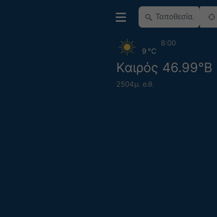
8:00
9 °C
Καιρός 46.99°Β 
2504μ. σ.θ.