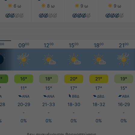
6 ω
8 ω
9 ω
9 ω
00
09
00
12
00
15
00
18
00
21
00
°
16°
18°
20°
21°
19°
°
11°
15°
17°
17°
15°
Α
ΑΝΑ
ΑΝΑ
ΒΒΔ
ΔΒΔ
ΑΒΑ
28
20-29
21-33
18-30
18-32
16-29
-
-
-
-
-
%
0%
0%
0%
0%
0%
Δεν αναμένονται βροχοπτώσεις