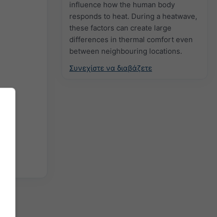
influence how the human body
responds to heat. During a heatwave,
these factors can create large
differences in thermal comfort even
between neighbouring locations.
Συνεχίστε να διαβάζετε
 απλά