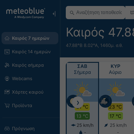
Καιρός 47.
Καιρός 7 ημερών
47.88°Β 8.02°Α,
1460μ. σ.θ.
Καιρός 14 ημερών
Καιρός σήμερα
ΣΑΒ
ΚΥΡ
Σήμερα
Αύριο
Webcams
Χάρτες καιρού
❯
Προϊόντα
21 °C
23 °C
13 °C
17 °C
25 km/h
25 km/h
Πρόγνωση
-
-