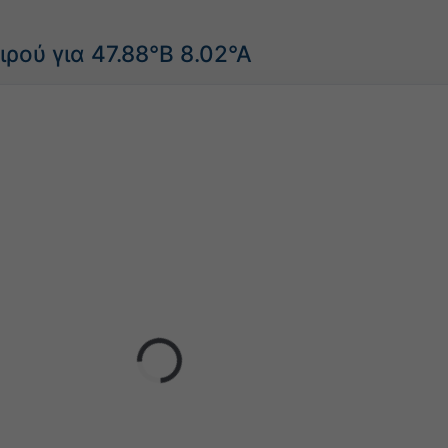
ρού για 47.88°Β 8.02°Α