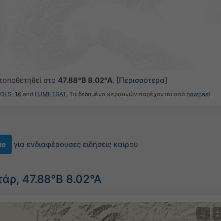
 τοποθετηθεί στο
47.88°Β 8.02°Α
.
[Περισσότερα]
GOES-16
and
EUMETSAT
. Τα δεδομένα κεραυνών παρέχονται από
nowcast
.
ue
για ενδιαφέρουσες ειδήσεις καιρού
άρ, 47.88°Β 8.02°Α
©