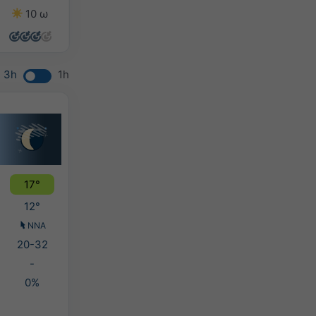
10 ω
14 ω
11 ω
9 ω
3h
1h
17°
12°
ΝΝΑ
20-32
-
0%