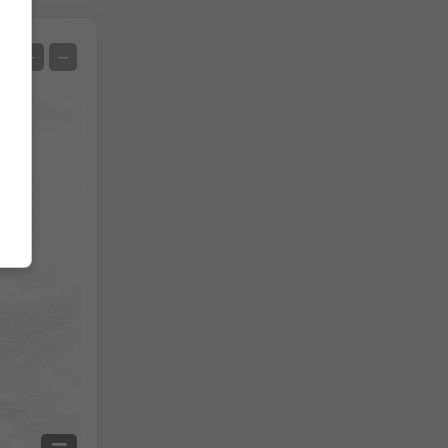
Δορυφόρος
+
−
Χωρίς ραντάρ
Με ραντάρ
Μετρούμενη θερμοκρασία
Μετρούμενη βροχόπτωση
Screenshot
©