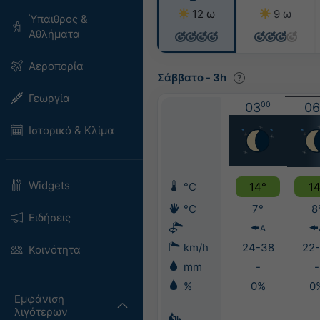
12 ω
9 ω
Ύπαιθρος &
Αθλήματα
Αεροπορία
Σάββατο
-
3h
Γεωργία
03
00
06
Ιστορικό & Κλίμα
Widgets
°C
14°
14
°C
7°
8
Ειδήσεις
Α
km/h
24-38
22-
Κοινότητα
mm
-
-
%
0%
0
Εμφάνιση
λιγότερων