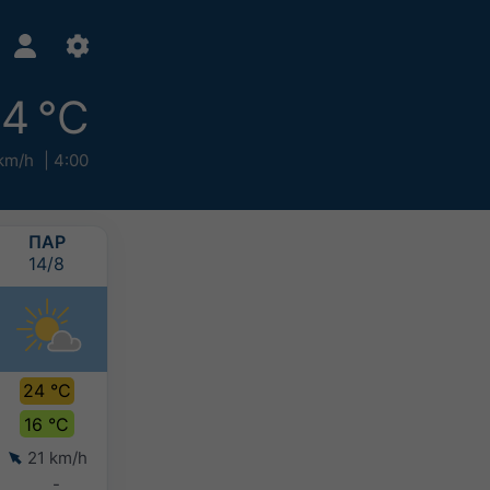
14 °C
km/h
4:00
ΠΑΡ
ΣΑΒ
ΚΥΡ
ΔΕΥ
14/8
15/8
16/8
17/8
24 °C
22 °C
20 °C
18 °C
16 °C
18 °C
16 °C
15 °C
21 km/h
19 km/h
20 km/h
20 km/h
-
-
10-20 mm
10-20 mm