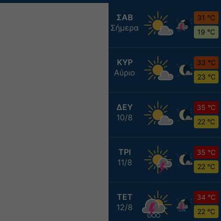
ΣΑΒ
31 °C
Σήμερα
19 °C
ΚΥΡ
33 °C
Αύριο
23 °C
ΔΕΥ
35 °C
10/8
22 °C
ΤΡΙ
35 °C
11/8
22 °C
ΤΕΤ
34 °C
12/8
22 °C