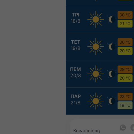
ΤΡΙ
30 °C
18/8
21 °C
ΤΕΤ
30 °C
19/8
20 °C
ΠΕΜ
29 °C
20/8
20 °C
ΠΑΡ
28 °C
21/8
19 °C
Κοινοποίηση