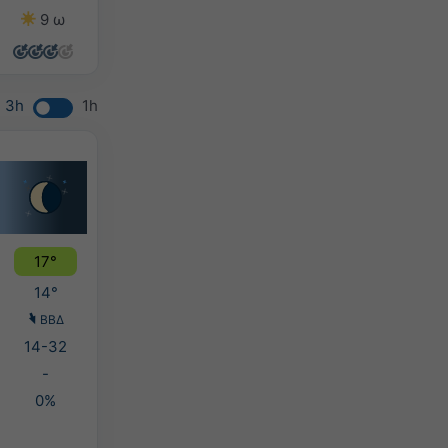
9 ω
7 ω
9 ω
8 ω
3h
1h
17°
14°
ΒΒΔ
14-32
-
0%