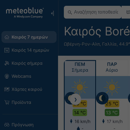
Καιρός Bor
Καιρός 7 ημερών
Ωβέρνη-Ρον-Αλπ
,
Γαλλία
,
44.9
Καιρός 14 ημερών
Καιρός σήμερα
ΠΕΜ
ΠΑΡ
Σήμερα
Αύριο
Webcams
Χάρτες καιρού
❯
Προϊόντα
25 °C
25 °C
14 °C
13 °C
16 km/h
17 km/h
Πρόγνωση
-
-