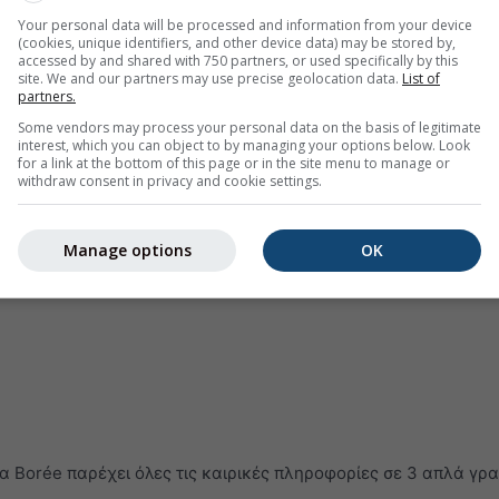
Your personal data will be processed and information from your device
(cookies, unique identifiers, and other device data) may be stored by,
accessed by and shared with 750 partners, or used specifically by this
site. We and our partners may use precise geolocation data.
List of
partners.
Some vendors may process your personal data on the basis of legitimate
interest, which you can object to by managing your options below. Look
for a link at the bottom of this page or in the site menu to manage or
withdraw consent in privacy and cookie settings.
Manage options
OK
 Borée παρέχει όλες τις καιρικές πληροφορίες σε 3 απλά γρ