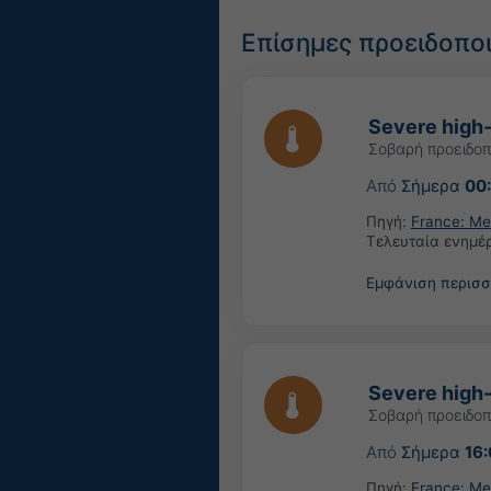
Επίσημες προειδοπο
Severe high
Σοβαρή προειδοπ
Από
Σήμερα
00
Πηγή:
France: Me
Τελευταία ενημ
Εμφάνιση περισ
Severe high
Σοβαρή προειδοπ
Από
Σήμερα
16
Πηγή:
France: Me