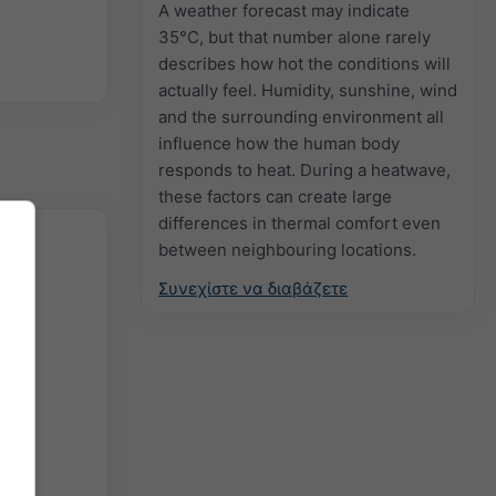
A weather forecast may indicate
35°C, but that number alone rarely
describes how hot the conditions will
actually feel. Humidity, sunshine, wind
and the surrounding environment all
influence how the human body
responds to heat. During a heatwave,
these factors can create large
differences in thermal comfort even
between neighbouring locations.
Συνεχίστε να διαβάζετε