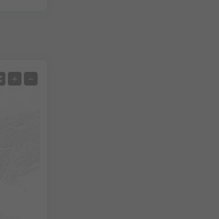
Δορυφόρος
+
−
Χωρίς ραντάρ
Με ραντάρ
Μετρούμενη θερμοκρασία
Μετρούμενη βροχόπτωση
Screenshot
©