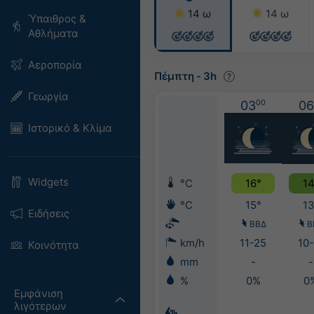
14 ω
14 ω
Ύπαιθρος &
Αθλήματα
Αεροπορία
Πέμπτη
-
3h
Γεωργία
03
00
06
Ιστορικό & Κλίμα
Widgets
°C
16°
14
°C
15°
13
Ειδήσεις
ΒΒΔ
Β
km/h
11-25
10-
Κοινότητα
mm
-
-
%
0%
0
Εμφάνιση
λιγότερων