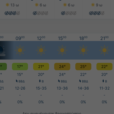
13 ω
6 ω
6 ω
9 ω
00
09
00
12
00
15
00
18
00
21
00
°
17°
21°
24°
25°
22°
°
15°
20°
24°
22°
20°
ΒΔ
ΒΒΔ
Β
ΒΒΔ
ΒΒΔ
Β
21
12-26
15-35
13-36
14-36
11-32
-
-
-
-
-
%
0%
0%
0%
0%
0%
Δεν αναμένονται βροχοπτώσεις