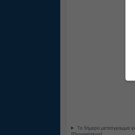
Το 5ήμερο μετεόγραμμα για
[Περισσότερα]