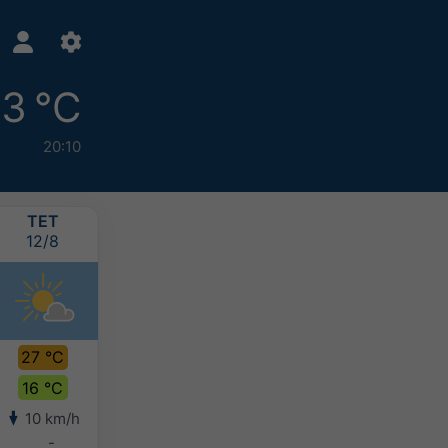
3 °C
20:10
ΤΕΤ
ΠΕΜ
ΠΑΡ
ΣΑΒ
12/8
13/8
14/8
15/8
27 °C
30 °C
29 °C
26 °C
16 °C
18 °C
19 °C
18 °C
10 km/h
5 km/h
6 km/h
5 km/h
-
-
2-5 mm
2-5 mm