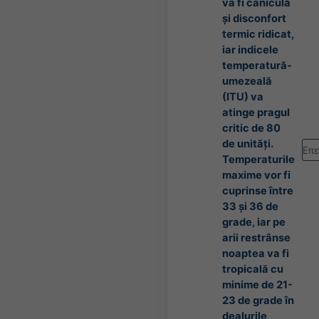
va fi caniculă
și disconfort
termic ridicat,
iar indicele
temperatură-
umezeală
(ITU) va
atinge pragul
critic de 80
de unități.
Επ
Temperaturile
maxime vor fi
cuprinse între
33 și 36 de
grade, iar pe
arii restrânse
noaptea va fi
tropicală cu
minime de 21-
23 de grade în
dealurile