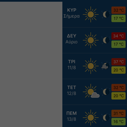
ΚΥΡ
32 °C
Σήμερα
17 °C
ΔΕΥ
34 °C
Αύριο
17 °C
ΤΡΙ
37 °C
11/8
20 °C
ΤΕΤ
32 °C
12/8
20 °C
ΠΕΜ
31 °C
13/8
16 °C