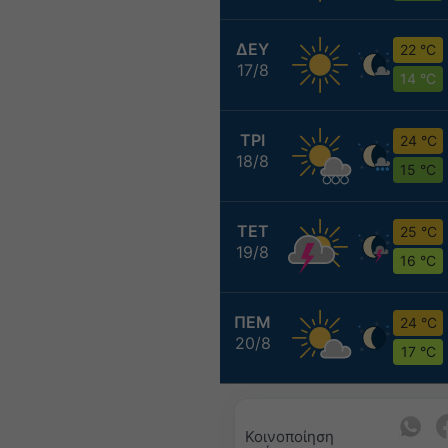
ΔΕΥ
22 °C
17/8
14 °C
ΤΡΙ
24 °C
18/8
15 °C
ΤΕΤ
25 °C
19/8
16 °C
ΠΕΜ
24 °C
20/8
17 °C
Κοινοποίηση