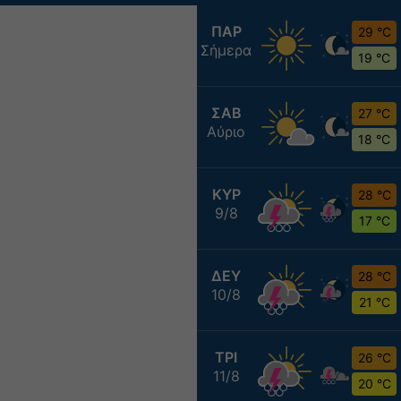
ΠΑΡ
29 °C
Σήμερα
19 °C
ΣΑΒ
27 °C
Αύριο
18 °C
ΚΥΡ
28 °C
9/8
17 °C
ΔΕΥ
28 °C
10/8
21 °C
ΤΡΙ
26 °C
11/8
20 °C