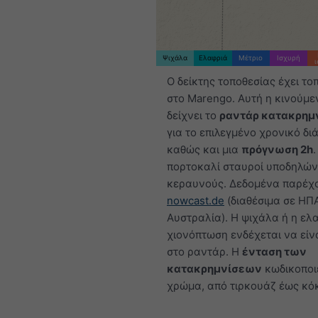
Ψιχάλα
Ελαφριά
Μέτριο
Ισχυρή
Ο δείκτης τοποθεσίας έχει το
στο Marengo. Αυτή η κινούμε
δείχνει το
ραντάρ κατακρημ
για το επιλεγμένο χρονικό δι
καθώς και μια
πρόγνωση 2h
.
πορτοκαλί σταυροί υποδηλώ
κεραυνούς. Δεδομένα παρέχ
nowcast.de
(διαθέσιμα σε ΗΠ
Αυστραλία). Η ψιχάλα ή η ελ
χιονόπτωση ενδέχεται να είν
στο ραντάρ. Η
ένταση των
κατακρημνίσεων
κωδικοποιε
χρώμα, από τιρκουάζ έως κόκ