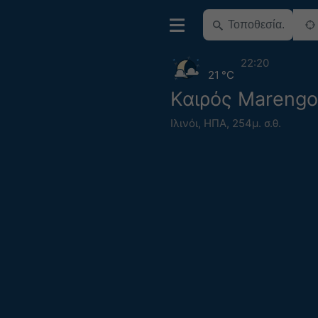
22:20
21 °C
Καιρός Marengo
Ιλινόι
,
ΗΠΑ
,
254μ. σ.θ.