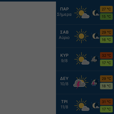
ΠΑΡ
27 °C
Σήμερα
15 °C
ΣΑΒ
29 °C
Αύριο
16 °C
ΚΥΡ
32 °C
9/8
17 °C
ΔΕΥ
29 °C
10/8
18 °C
ΤΡΙ
31 °C
11/8
17 °C