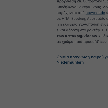
πρόγνωση 2h
. Οι πορτοκαλί 
υποδηλώνουν κεραυνούς. Δε
παρέχονται από
nowcast.de
(
σε ΗΠΑ, Ευρώπη, Αυστραλία).
ή η ελαφριά χιονόπτωση ενδέ
είναι αόρατη στο ραντάρ. Η
έ
των κατακρημνίσεων
κωδικ
με χρώμα, από τιρκουάζ έως 
Ωριαία πρόγνωση καιρού γ
Niedermuhlern