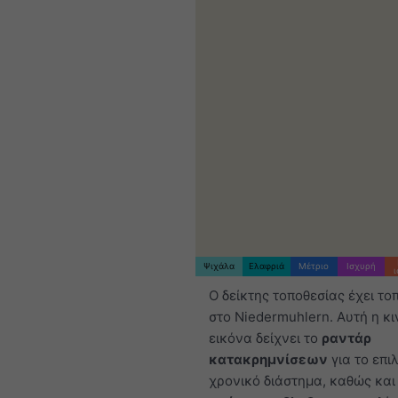
Ψιχάλα
Ελαφριά
Μέτριο
Ισχυρή
Ο δείκτης τοποθεσίας έχει το
στο Niedermuhlern. Αυτή η κ
εικόνα δείχνει το
ραντάρ
κατακρημνίσεων
για το επι
χρονικό διάστημα, καθώς και