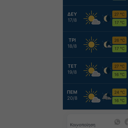
ΔΕΥ
27 °C
17/8
17 °C
ΤΡΙ
26 °C
18/8
17 °C
ΤΕΤ
27 °C
19/8
16 °C
ΠΕΜ
24 °C
20/8
16 °C
Κοινοποίηση