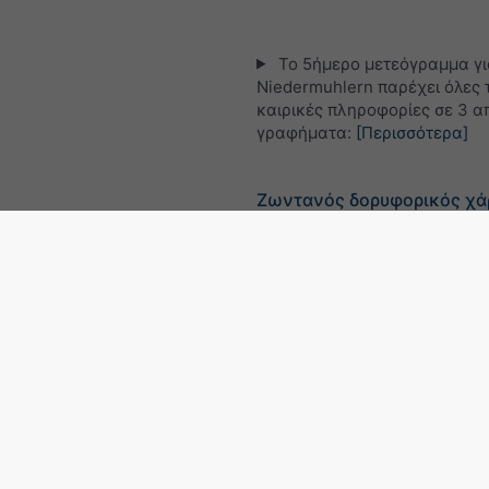
Το 5ήμερο μετεόγραμμα γι
Niedermuhlern παρέχει όλες τ
καιρικές πληροφορίες σε 3 α
γραφήματα:
[Περισσότερα]
Ζωντανός δορυφορικός χά
Ελβετία