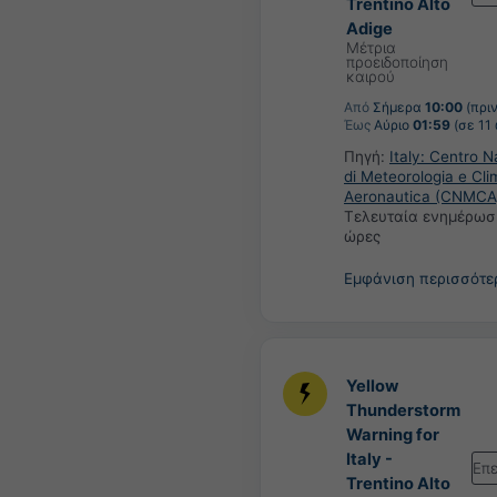
Trentino Alto
Adige
Μέτρια
προειδοποίηση
καιρού
Από
Σήμερα
10:00
(πριν
Έως
Αύριο
01:59
(σε 11
Πηγή:
Italy: Centro N
di Meteorologia e Cli
Aeronautica (CNMCA
Τελευταία ενημέρωσ
ώρες
Εμφάνιση περισσότ
Yellow
Thunderstorm
Warning for
Italy -
Επ
Trentino Alto