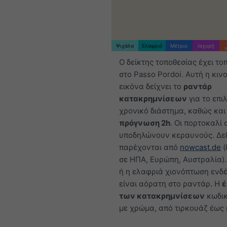
Ψιχάλα
Ελαφριά
Μέτριο
Ισχυρή
Ο δείκτης τοποθεσίας έχει το
στο Passo Pordoi. Αυτή η κιν
εικόνα δείχνει το
ραντάρ
κατακρημνίσεων
για το επι
χρονικό διάστημα, καθώς και
πρόγνωση 2h
. Οι πορτοκαλί 
υποδηλώνουν κεραυνούς. Δε
παρέχονται από
nowcast.de
(
σε ΗΠΑ, Ευρώπη, Αυστραλία).
ή η ελαφριά χιονόπτωση ενδέ
είναι αόρατη στο ραντάρ. Η
έ
των κατακρημνίσεων
κωδικ
με χρώμα, από τιρκουάζ έως 