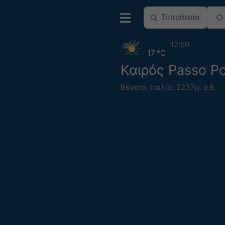
12:50
17 °C
Καιρός Passo Po
Βένετο
,
Ιταλία
,
2237μ. σ.θ.