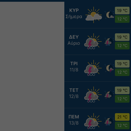
ΚΥΡ
19 °C
Σήμερα
12 °C
ΔΕΥ
19 °C
Αύριο
12 °C
ΤΡΙ
19 °C
11/8
12 °C
ΤΕΤ
19 °C
12/8
12 °C
ΠΕΜ
21 °C
13/8
12 °C