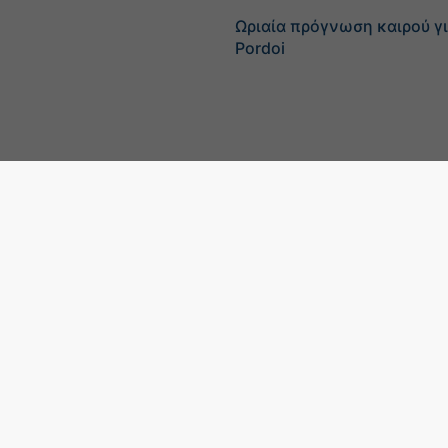
Ωριαία πρόγνωση καιρού γ
Pordoi