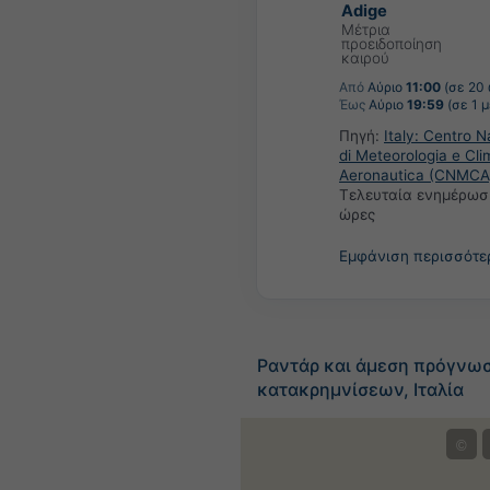
Adige
Μέτρια
προειδοποίηση
καιρού
Από
Αύριο
11:00
(σε 20 
Έως
Αύριο
19:59
(σε 1 
Πηγή:
Italy: Centro N
di Meteorologia e Cli
Aeronautica (CNMCA
Τελευταία ενημέρωσ
ώρες
Εμφάνιση περισσότ
Ραντάρ και άμεση πρόγνω
κατακρημνίσεων, Ιταλία
©