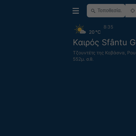
8:35
20 °C
Καιρός Sfântu 
Τζουντέτς της Κοβάσνα
,
Ρου
552μ. σ.θ.