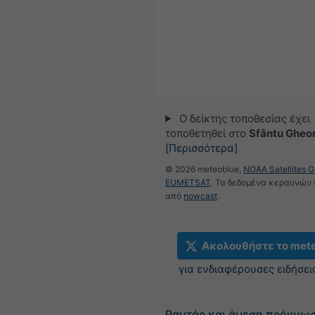
Ο δείκτης τοποθεσίας έχει
τοποθετηθεί στο
Sfântu Gheo
[Περισσότερα]
© 2026 meteoblue,
NOAA Satellites 
EUMETSAT
. Τα δεδομένα κεραυνών
από
nowcast
.
Ακολουθήστε το met
για ενδιαφέρουσες ειδήσει
Ραντάρ και άμεση πρόγνω