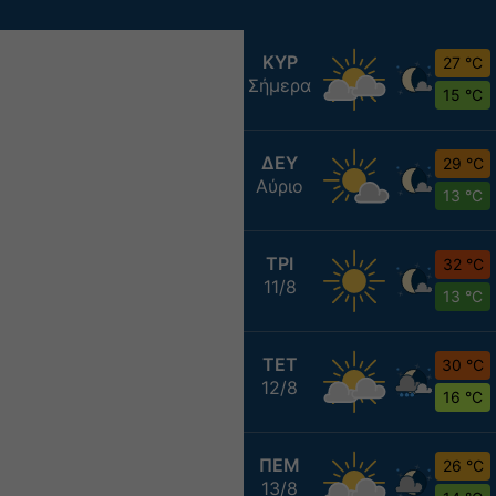
ΚΥΡ
27 °C
Σήμερα
15 °C
ΔΕΥ
29 °C
Αύριο
13 °C
ΤΡΙ
32 °C
11/8
13 °C
ΤΕΤ
30 °C
12/8
16 °C
ΠΕΜ
26 °C
13/8