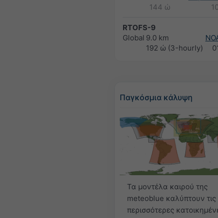
144 ώ
1
RTOFS-9
Global
9.0 km
NO
192 ώ (3-hourly)
0
Παγκόσμια κάλυψη
Τα μοντέλα καιρού της
meteoblue καλύπτουν τις
περισσότερες κατοικημέν