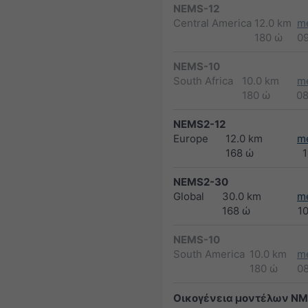
NEMS-12
Central America
12.0 km
m
180 ώ
0
NEMS-10
South Africa
10.0 km
m
180 ώ
0
NEMS2-12
Europe
12.0 km
m
168 ώ
1
NEMS2-30
Global
30.0 km
m
168 ώ
1
NEMS-10
South America
10.0 km
m
180 ώ
0
Οικογένεια μοντέλων N