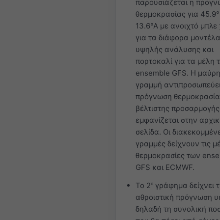
παρουσιάζεται η πρόγ
θερμοκρασίας για 45.9
13.6°Α με ανοιχτό μπλ
για τα διάφορα μοντέλ
υψηλής ανάλυσης και
πορτοκαλί για τα μέλη 
ensemble GFS. Η μαύρ
γραμμή αντιπροσωπεύει
πρόγνωση θερμοκρασία
βέλτιστης προσαρμογή
εμφανίζεται στην αρχικ
σελίδα. Οι διακεκομμέν
γραμμές δείχνουν τις μ
θερμοκρασίες των ens
GFS και ECMWF.
Το 2
ο
γράφημα δείχνει 
αθροιστική πρόγνωση υ
δηλαδή τη συνολική πο