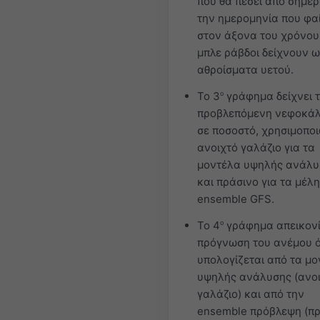
που θα πέσει από σήμε
την ημερομηνία που φα
στον άξονα του χρόνου.
μπλε ράβδοι δείχνουν ω
αθροίσματα υετού.
Το 3
ο
γράφημα δείχνει 
προβλεπόμενη νεφοκά
σε ποσοστό, χρησιμοπο
ανοιχτό γαλάζιο για τα
μοντέλα υψηλής ανάλυ
και πράσινο για τα μέλη
ensemble GFS.
Το 4
ο
γράφημα απεικονί
πρόγνωση του ανέμου 
υπολογίζεται από τα μ
υψηλής ανάλυσης (ανο
γαλάζιο) και από την
ensemble πρόβλεψη (πρ