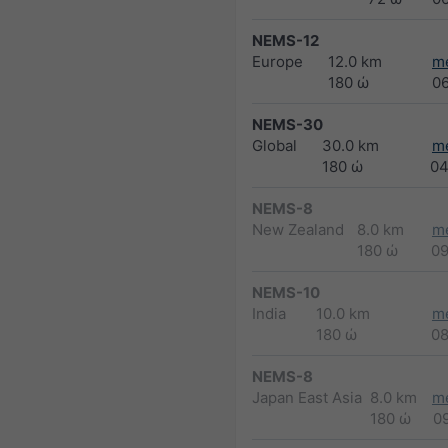
NEMS-12
Europe
12.0 km
m
180 ώ
0
NEMS-30
Global
30.0 km
m
180 ώ
04
NEMS-8
New Zealand
8.0 km
m
180 ώ
0
NEMS-10
India
10.0 km
m
180 ώ
0
NEMS-8
Japan East Asia
8.0 km
m
180 ώ
0