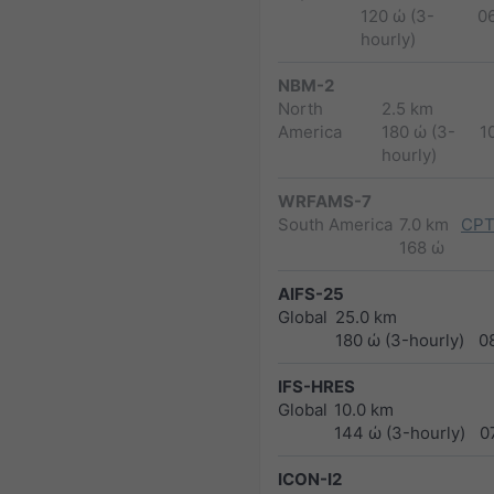
120 ώ (3-
0
hourly)
NBM-2
North
2.5 km
America
180 ώ (3-
1
hourly)
WRFAMS-7
South America
7.0 km
CPT
168 ώ
AIFS-25
Global
25.0 km
180 ώ (3-hourly)
0
IFS-HRES
Global
10.0 km
144 ώ (3-hourly)
0
ICON-I2