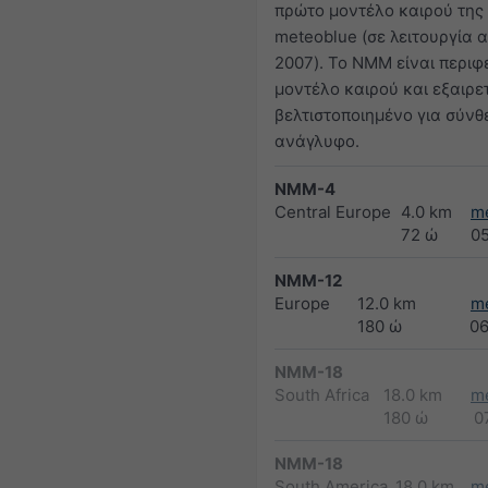
πρώτο μοντέλο καιρού της
meteoblue (σε λειτουργία 
2007). Το NMM είναι περιφ
μοντέλο καιρού και εξαιρε
βελτιστοποιημένο για σύνθ
ανάγλυφο.
NMM-4
Central Europe
4.0 km
m
72 ώ
0
NMM-12
Europe
12.0 km
m
180 ώ
0
NMM-18
South Africa
18.0 km
m
180 ώ
0
NMM-18
South America
18.0 km
m