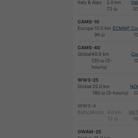
Italy & Alps
2.0 km
Ita
72 ώ
0
CAMS-10
Europe
10.0 km
ECMWF Cop
96 ώ
1
CAMS-40
Global
40.0 km
Co
120 ώ (3-
1
hourly)
WW3-25
Global
25.0 km
NO
180 ώ (3-hourly)
0
WW3-4
Baltic/Arctic
4.0 km
MET
72 ώ
0
GWAM-25