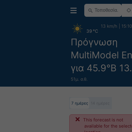
13 km/h
15:10
39 °C
Πρόγνωση
MultiModel E
για 45.9°Β 13
51μ. σ.θ.
7 ημέρες
14 ημέρες
This forecast is not
available for the selec