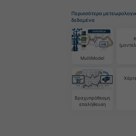
Περισσότερα μετεωρολογι
δεδομένα
(μοντε
MultiModel
Χάρτ
Βραχυπρόθεσμη
επαλήθευση