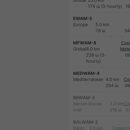
Global
25.0 km
174 ώ (3-hourly)
1
EWAM-5
Europe
5.0 km
78 ώ
04
MFWAM-8
Cope
Global
8.0 km
Met
228 ώ (3-
0
hourly)
MEDWAM-4
Mediterranean
4.0 km
Co
204 ώ
06
IBIWAM-3
Iberian Biscay
3.0 km
Co
Irish
216 ώ
0
BALWAM-2
Baltic
2.0 km
Copernic