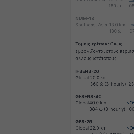
180 ώ
0
NMM-18
Southeast Asia
18.0 km
m
180 ώ
0
Τομείς τρίτων:
Όπως
εμφανίζονται στους περισ
άλλους ιστότοπους
IFSENS-20
Global
20.0 km
360 ώ (3-hourly)
23
GFSENS-40
Global
40.0 km
NO
384 ώ (3-hourly)
0
GFS-25
Global
22.0 km
NO