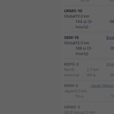
42 ώ
0
UKMO-10
Global
10.0 km
144 ώ (3-
0
hourly)
GEM-15
Env
Global
15.0 km
168 ώ (3-
0
hourly)
RDPS-2
Env
North
2.5 km
America
48 ώ
0
MSM-5
Japan Meteor
Japan
5.0 km
78 ώ
1
UKMO-2
UK/France
2.0 km