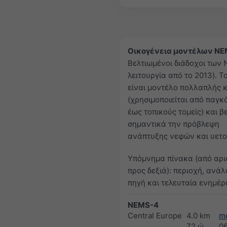
Οικογένεια μοντέλων NE
Βελτιωμένοι διάδοχοι των
λειτουργία από το 2013). 
είναι μοντέλο πολλαπλής 
(χρησιμοποιείται από παγκ
έως τοπικούς τομείς) και β
σημαντικά την πρόβλεψη
ανάπτυξης νεφών και υετο
Υπόμνημα πίνακα (από αρι
προς δεξιά): περιοχή, ανάλ
πηγή και τελευταία ενημέ
NEMS-4
Central Europe
4.0 km
m
72 ώ
0