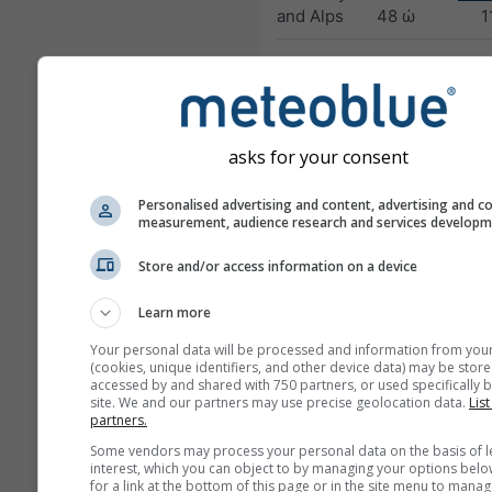
and Alps
48 ώ
1
HARMN-5
Central Europe
5.0 km
60 ώ
1
GFS-40
asks for your consent
Global
40.0 km
NO
180 ώ (3-hourly)
04
Personalised advertising and content, advertising and c
measurement, audience research and services develop
NAM-12
Store and/or access information on a device
North
12.0 km
America
84 ώ (3-
Learn more
hourly)
Your personal data will be processed and information from you
NAM-5
(cookies, unique identifiers, and other device data) may be store
North America
5.0 km
NO
accessed by and shared with 750 partners, or used specifically b
site. We and our partners may use precise geolocation data.
List
48 ώ
0
partners.
Some vendors may process your personal data on the basis of l
NAM-3
interest, which you can object to by managing your options belo
North America
3.0 km
NO
for a link at the bottom of this page or in the site menu to manag