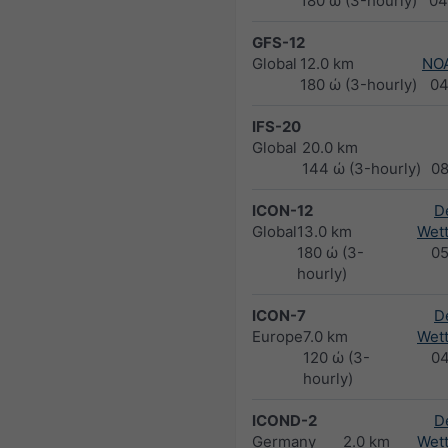
180 ώ (3-hourly)
04
GFS-12
Global
12.0 km
NO
180 ώ (3-hourly)
04
IFS-20
Global
20.0 km
144 ώ (3-hourly)
0
ICON-12
D
Global
13.0 km
Wett
180 ώ (3-
0
hourly)
ICON-7
D
Europe
7.0 km
Wett
120 ώ (3-
0
hourly)
ICOND-2
D
Germany
2.0 km
Wett