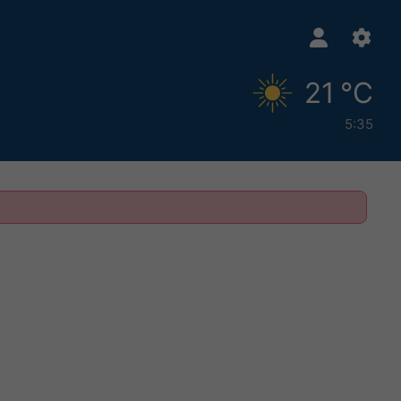
21 °C
5:35