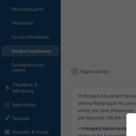
Μετεογράμματα
MultiModel
Σύνολο MultiModel
Εποχική πρόγνωση
Προειδοποιήσεις
καιρού
Λήψη εικόνας
Ύπαιθρος &
Αθλήματα
Η εποχική κλιματική πρόγν
επάνω διάγραμμα τις μηνι
Αεροπορία
υετού για τους επόμενους
για περιοχές 100 km × 100
Γεωργία
Η
εποχική πρόγνωση παρ
Ιστορικό & Κλίμα
μέσες τιμές ή ανωμαλίες 