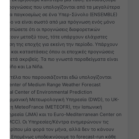
κές προγνώσεις που υπολογίζονται από τα μεγαλύτερα
ρύματα παγκοσμίως σε ένα Υπερ-Σύνολο (ENSEMBLE)
νότερο να είναι σωστό από μια πρόγνωση ενός μόνο
διαπιστώσετε ότι οι προγνώσεις διαφορετικών
φάσκουν μεταξύ τους, τότε υπάρχουν ελάχιστες
όγνωση της εποχής για εκείνη την περίοδο. Υπάρχουν
οχές και καταστάσεις όπου οι εποχικές προγνώσεις
ι αρκετά ακριβείς. Τα πιο γνωστά παραδείγματα είναι
El Niño και La Niña.
ά μοντέλα που παρουσιάζονται εδώ υπολογίζονται
an Center of Medium Range Weather Forecast
tional Center of Environmental Prediction
τη Γερμανική Μετεωρολογική Υπηρεσία (DWD), το UK-
MO), τη MeteoFrance (METEOFR), την Ιαπωνική
 Υπηρεσία (JMA) και το Euro-Mediterranean Center on
e (CMCC). Οι Υπηρεσίες/Κέντρα ενημερώνουν τις
υς περίπου μία φορά τον μήνα, αλλά δεν το κάνουν
τιγμή. Επομένως υποδεικνύουμε το forecast-run κάθε