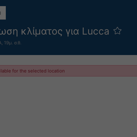
ωση κλίματος για Lucca
Α,
19μ. σ.θ.
ilable for the selected location