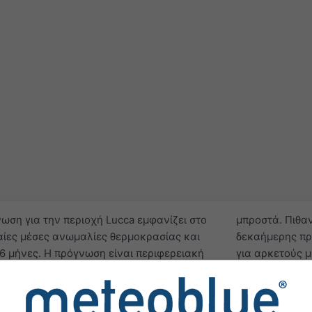
ωση για την περιοχή Lucca εμφανίζει στο
μπροστά. Πιθα
αίες μέσες ανωμαλίες θερμοκρασίας και
δεκαήμερης πρ
 6 μήνες. Η πρόγνωση είναι περιφερειακή
για αρκετούς μ
 km ή μεγαλύτερες.
Επειδή οι εποχ
έχει κλιματικά χαρακτηριστικά
, όπως
λιγότερο αξιό
για έναν ολόκληρο μήνα. Οι ανωμαλίες
προγνώσεων γι