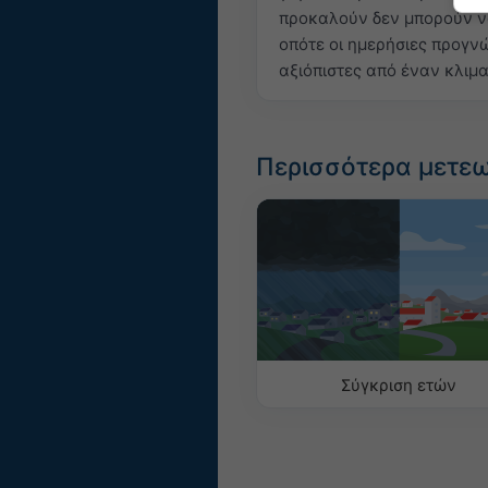
προκαλούν δεν μπορούν να
οπότε οι ημερήσιες προγνώ
αξιόπιστες από έναν κλιμα
Περισσότερα μετε
Σύγκριση ετών