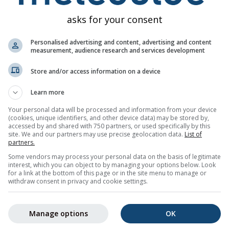
ιματολογική μέση τιμή. Έτσι, μια αρνητική
όλες τις εποχι
asks for your consent
αι υετού υποδηλώνει ψυχρότερες και
Κέντρα και Ιδ
ές συνθήκες. Οι κλιματολογικές
που είναι πιθα
Personalised advertising and content, advertising and content
λάχιστα συμπεράσματα για τον
Ιδρύματος. Αν 
measurement, audience research and services development
ποθέσουμε έναν μήνα με θετική ανωμαλία
μοντέλων αντι
Store and/or access information on a device
θανο κάθε ώρα αυτού του μήνα να είναι
ελπίδες για πρ
να πιο ρεαλιστικό σενάριο είναι ότι
ορισμένες περι
Learn more
ημαντικά θερμότερες από τον μέσο όρο,
μπορεί να είνα
 όρο. Το σημαντικότερο είναι ότι μπορεί
οι καταστάσεις 
Your personal data will be processed and information from your device
(cookies, unique identifiers, and other device data) may be stored by,
ς που είναι ψυχρότερες ή ακόμη και
accessed by and shared with 750 partners, or used specifically by this
Τα διαφορετικ
 τον μέσο όρο, επομένως η θετική
site. We and our partners may use precise geolocation data.
List of
από: το Europe
partners.
καμία περίπτωση εγγύηση, π.χ. ότι δεν θα
(ECMWF), το Na
Some vendors may process your personal data on the basis of legitimate
(NCEP/NOAA), 
interest, which you can object to by managing your options below. Look
for a link at the bottom of this page or in the site menu to manage or
ρού για μια συγκεκριμένη ημέρα δεν είναι
MetOffice (UK
withdraw consent in privacy and cookie settings.
τιστικά λιγότερο αξιόπιστη από έναν
Μετεωρολογική
ος είναι ότι ο καθημερινός καιρός
Climate Chang
 διακυμάνσεις που επηρεάζονται από
προγνώσεις το
Manage options
OK
μικροκλίμακας, και οι παράγοντες που τα
όλα την ίδια σ