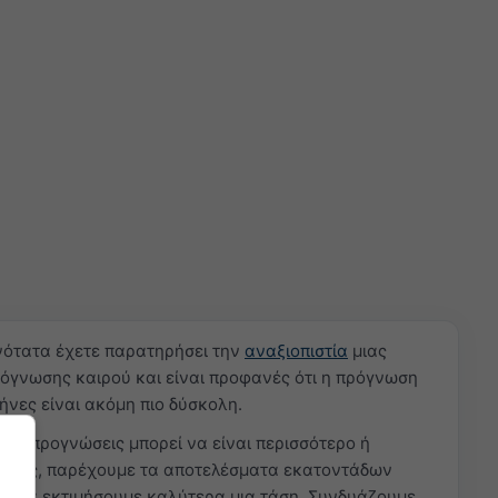
νότατα έχετε παρατηρήσει την
αναξιοπιστία
μιας
όγνωσης καιρού και είναι προφανές ότι η πρόγνωση
ήνες είναι ακόμη πιο δύσκολη.
ικές προγνώσεις μπορεί να είναι περισσότερο ή
πιστες, παρέχουμε τα αποτελέσματα εκατοντάδων
α να εκτιμήσουμε καλύτερα μια τάση. Συνδυάζουμε