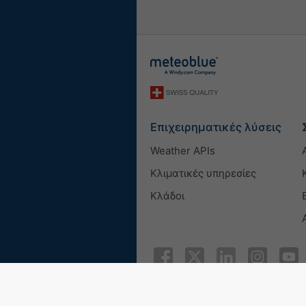
Επιχειρηματικές λύσεις
Weather APIs
Κλιματικές υπηρεσίες
Κλάδοι
© 2026 meteoblue
ISO 9001