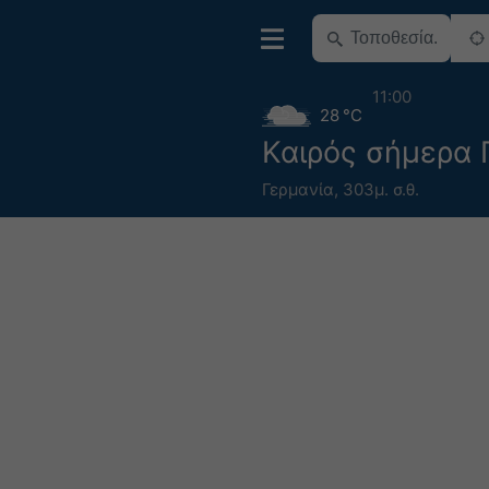
11:00
28 °C
Καιρός σήμερα 
Γερμανία
,
303μ. σ.θ.