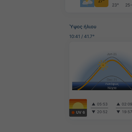
27°
23°
25
Ύψος ήλιου
10:41
/
41.7°
▲
05:53
▲
02:0
▼
20:52
▼
19:5
UV 6