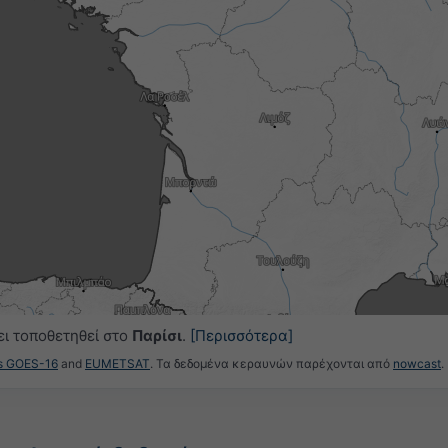
5
00:30
00:45
01:00
01:15
01:30
01:45
02:00
ει τοποθετηθεί στο
Παρίσι
.
[Περισσότερα]
es GOES-16
and
EUMETSAT
. Τα δεδομένα κεραυνών παρέχονται από
nowcast
.