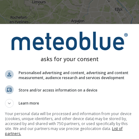
01:35
01:50
02:05
02:20
02:35
02:50
03:05
03:
Μέτριο
Ισχυρή
Πολύ ισχυρή
Χαλάζι
asks for your consent
τοποθετηθεί στο Παρίσι. Αυτή η κινούμενη εικόνα δείχνει το
ρα
Personalised advertising and content, advertising and content
ρόγνωση 2h
. Οι πορτοκαλί σταυροί υποδηλώνουν κεραυνούς.
measurement, audience research and services development
Η ψιχάλα ή η ελαφριά χιονόπτωση ενδέχεται να είναι αόρατη
από τιρκουάζ έως κόκκινο.
Store and/or access information on a device
Learn more
Your personal data will be processed and information from your device
κός χάρτης, Γαλλία
(cookies, unique identifiers, and other device data) may be stored by,
accessed by and shared with 750 partners, or used specifically by this
site. We and our partners may use precise geolocation data.
List of
partners.