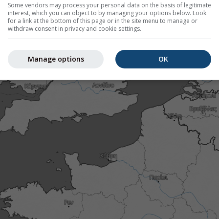
Some vendors may process your personal data on the basis of legitimate
interest, which you can object to by managing your options below. Look
for a link at the bottom of this page or in the site menu to manage or
withdraw consent in privacy and cookie settings.
Manage options
OK