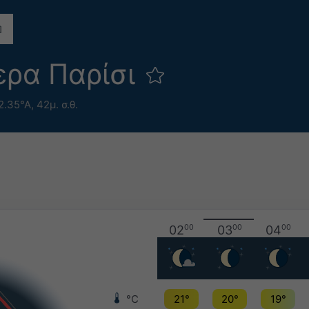
ερα Παρίσι
2.35°Α,
42μ. σ.θ.
02
00
03
00
04
00
°C
21°
20°
19°