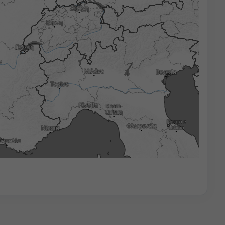
3h
6h
9h
12h
18h
24h
02:15