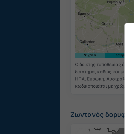
Ψιχάλα
Ελαφριά
Ο δείκτης τοποθεσίας έχει 
διάστημα, καθώς και μια
π
ΗΠΑ, Ευρώπη, Αυστραλία). 
κωδικοποιείται με χρώμα, 
Ζωντανός δορυφορι