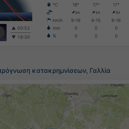
°C
18°
17°
17°
ΒΑ
ΒΑ
ΒΑ
km/h
9-16
9-15
8-16
▲
00:52
mm
0
0
0
%
0
0
0
▼
18:30
πρόγνωση κατακρημνίσεων, Γαλλία