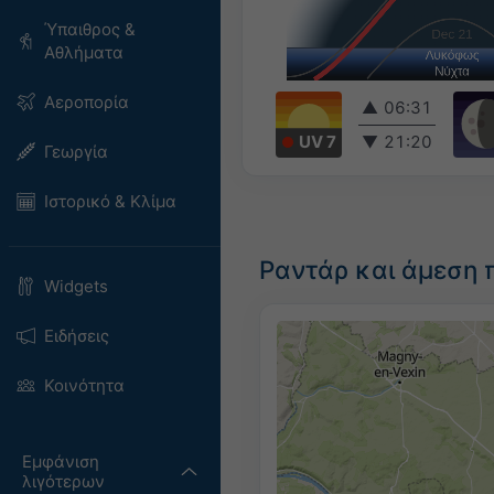
Ύπαιθρος &
Αθλήματα
Αεροπορία
▲
06:31
UV 7
▼
21:20
Γεωργία
Ιστορικό & Κλίμα
Ραντάρ και άμεση 
Widgets
Ειδήσεις
Κοινότητα
Εμφάνιση
λιγότερων