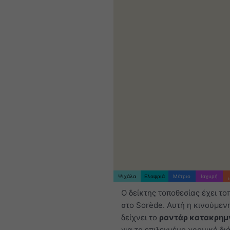
Ψιχάλα
Ελαφριά
Μέτριο
Ισχυρή
Ο δείκτης τοποθεσίας έχει το
στο Sorède. Αυτή η κινούμεν
δείχνει το
ραντάρ κατακρημ
για το επιλεγμένο χρονικό δι