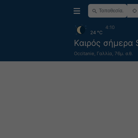
4:10
24 °C
Καιρός σήμερα 
Occitanie
,
Γαλλία
,
76μ. σ.θ.