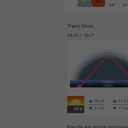
33°
34°
14
Ύψος ήλιου
04:41
/
-19.7°
▲
06:46
▲
01:2
▼
21:01
▼
17:5
UV 8
Ραντάρ και άμεση πρόγνω