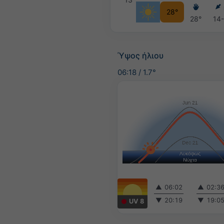
28°
28°
14
Ύψος ήλιου
06:18
/
1.7°
▲
06:02
▲
02:3
▼
20:19
▼
19:0
UV 8