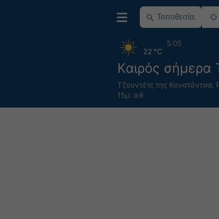
5:05
22 °C
Καιρός σήμερα 
Τζουντέτς της Κονστάντσα
,
15μ. σ.θ.