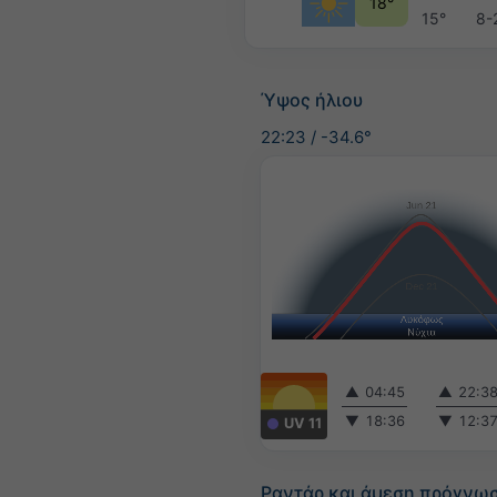
18°
15°
8-
Ύψος ήλιου
22:23
/
-34.6°
▲
04:45
▲
22:3
▼
18:36
▼
12:3
UV 11
Ραντάρ και άμεση πρόγνω