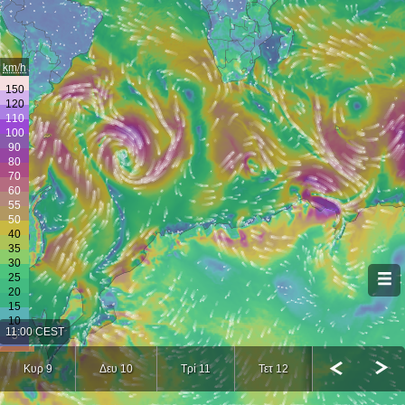
km/h
11:00 CEST
Κυρ 9
Δευ 10
Τρί 11
Τετ 12