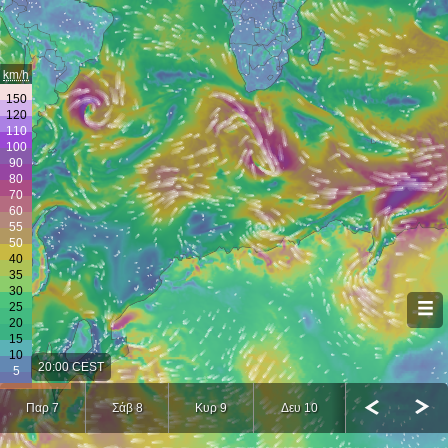
km/h
20:00 CEST
Παρ 7
Σάβ 8
Κυρ 9
Δευ 10