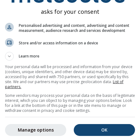
Πεμ
Παρ
Σαβ
Κυρ
Δευ
Τρι
Τετ
Πεμ
Πα
asks for your consent
Personalised advertising and content, advertising and content
measurement, audience research and services development
Store and/or access information on a device
Learn more
5%
5%
40%
60%
60%
55%
40%
40%
45
Your personal data will be processed and information from your device
(cookies, unique identifiers, and other device data) may be stored by,
accessed by and shared with 750 partners, or used specifically by this
ας
site. We and our partners may use precise geolocation data.
List of
partners.
ην τάση καιρού 14 ημερών για
Some vendors may process your personal data on the basis of legitimate
Βέρνη (Καντόνι της Βέρνης, Ελβ
interest, which you can object to by managing your options below. Look
άχιστες και μέγιστες θερμοκρασίες, ποσότητα και πιθανότητα 
for a link at the bottom of this page or in the site menu to manage or
withdraw consent in privacy and cookie settings.
ι με χρώμα στο γράφημα θερμοκρασίας. Όσο πιο έντονες είναι
λύτερη είναι η αβεβαιότητα της πρόγνωσης. Η παχιά γραμμή
πιθανή τάση.
Manage options
OK
εικονίζεται ως «Τ». Αυτές οι αβεβαιότητες συνήθως αυξάνοντα