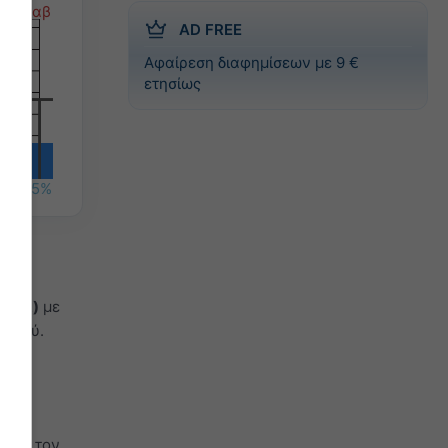
ρ
Σαβ
AD FREE
Αφαίρεση διαφημίσεων με 9 €
ετησίως
%
45%
ετία)
με
υετού.
 οι
ι με τον