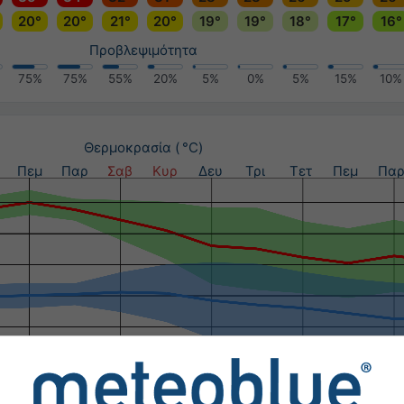
20°
20°
21°
20°
19°
19°
18°
17°
16°
Προβλεψιμότητα
75%
75%
55%
20%
5%
0%
5%
15%
10%
Θερμοκρασία ( °C)
Πεμ
Παρ
Σαβ
Κυρ
Δευ
Τρι
Τετ
Πεμ
Πα
Υετός (mm) / Πιθανότητα κατακρημνίσεων (%)