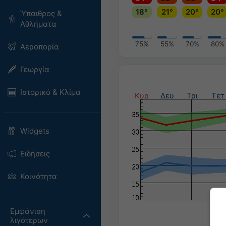
18°
21°
20°
20°
Ύπαιθρος &
Αθλήματα
75%
55%
70%
80%
Αεροπορία
Γεωργία
Ιστορικό & Κλίμα
Κυρ
Δευ
Τρι
Τετ
Widgets
Ειδήσεις
Κοινότητα
Εμφάνιση
λιγότερων