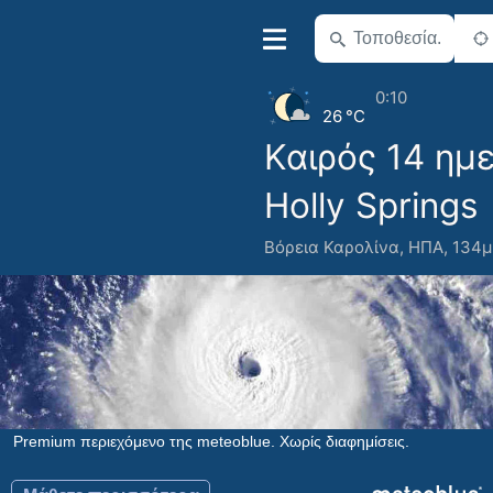
0:10
26 °C
Καιρός 14 ημ
Holly Springs
Βόρεια Καρολίνα
,
ΗΠΑ
,
134μ.