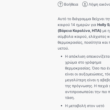
Βοήθεια
Λήψη εικόν
Αυτό το διάγραμμα δείχνει τη
καιρού 14 ημερών για
Holly S
(Βόρεια Καρολίνα, ΗΠΑ)
με η
σύμβολα καιρού, ελάχιστες κ
θερμοκρασίες, ποσότητα και 
υετού.
Η απόκλιση απεικονίζετα
χρώμα στο γράφημα
θερμοκρασίας. Όσο πιο έ
είναι οι αυξομειώσεις, τό
μεγαλύτερη είναι η αβεβ
της πρόγνωσης. Η παχιά
αντιπροσωπεύει την πιο 
τάση.
Η μεταβολή στον υετό