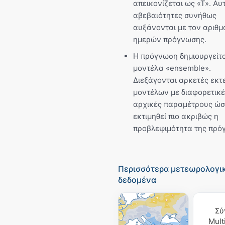
απεικονίζεται ως «Τ». Αυτ
αβεβαιότητες συνήθως
αυξάνονται με τον αριθμ
ημερών πρόγνωσης.
Η πρόγνωση δημιουργείτα
μοντέλα «ensemble».
Διεξάγονται αρκετές εκτ
μοντέλων με διαφορετικ
αρχικές παραμέτρους ώσ
εκτιμηθεί πιο ακριβώς η
προβλεψιμότητα της πρό
Περισσότερα μετεωρολογι
δεδομένα
Σύ
Mult