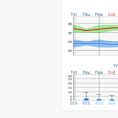
Τετ
Πεμ
Παρ
Σαβ
Υε
Τετ
Πεμ
Παρ
Σαβ
55%
55%
45%
35%