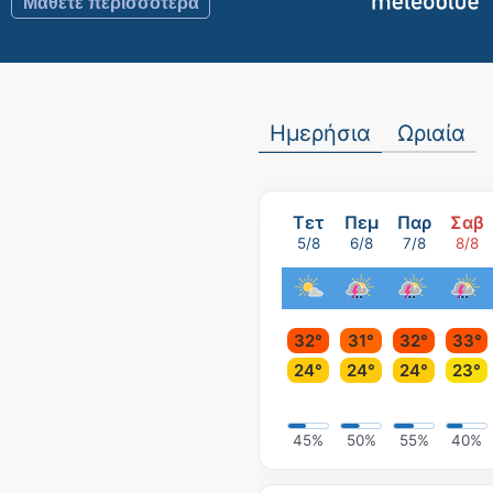
Ημερήσια
Ωριαία
Τετ
Πεμ
Παρ
Σαβ
5/8
6/8
7/8
8/8
32°
31°
32°
33°
24°
24°
24°
23°
45%
50%
55%
40%