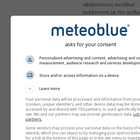
αβεβαιότητες συνήθως
αυξάνονται με τον αριθμ
ημερών πρόγνωσης.
Η πρόγνωση δημιουργείτα
μοντέλα «ensemble».
asks for your consent
Διεξάγονται αρκετές εκτ
μοντέλων με διαφορετικ
Personalised advertising and content, advertising and c
αρχικές παραμέτρους ώσ
measurement, audience research and services develop
εκτιμηθεί πιο ακριβώς η
προβλεψιμότητα της πρό
Store and/or access information on a device
Learn more
Your personal data will be processed and information from you
Περισσότερα μετεωρολογι
(cookies, unique identifiers, and other device data) may be store
δεδομένα
accessed by and shared with 750 partners, or used specifically b
site. We and our partners may use precise geolocation data.
List
partners.
Σύ
Some vendors may process your personal data on the basis of l
Mult
interest, which you can object to by managing your options belo
for a link at the bottom of this page or in the site menu to manag