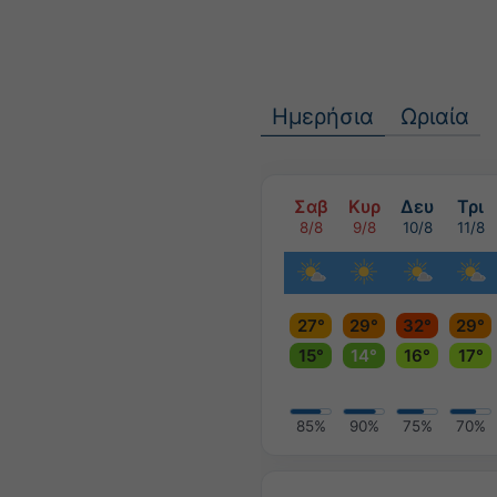
Ημερήσια
Ωριαία
Σαβ
Κυρ
Δευ
Τρι
8/8
9/8
10/8
11/8
27°
29°
32°
29°
15°
14°
16°
17°
85%
90%
75%
70%