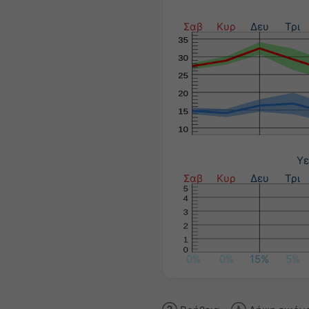
Σαβ
Κυρ
Δευ
Τρι
Υε
Σαβ
Κυρ
Δευ
Τρι
0%
0%
15%
5%