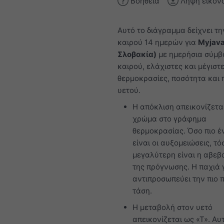
Βοήθεια
Λήψη εικόν
Αυτό το διάγραμμα δείχνει τη
καιρού 14 ημερών για
Myjava
Σλοβακία)
με ημερήσια σύμβ
καιρού, ελάχιστες και μέγιστ
θερμοκρασίες, ποσότητα και 
υετού.
Η απόκλιση απεικονίζετα
χρώμα στο γράφημα
θερμοκρασίας. Όσο πιο έ
είναι οι αυξομειώσεις, τό
μεγαλύτερη είναι η αβεβ
της πρόγνωσης. Η παχιά
αντιπροσωπεύει την πιο 
τάση.
Η μεταβολή στον υετό
απεικονίζεται ως «Τ». Αυτ