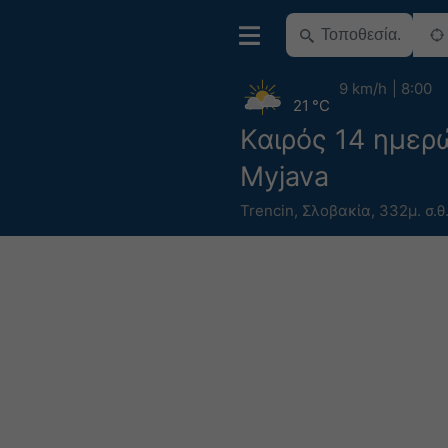
9 km/h
8:00
21 °C
Καιρός 14 ημερ
Myjava
Trencin
,
Σλοβακία
,
332μ. σ.θ