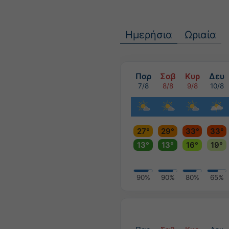
Ημερήσια
Ωριαία
Παρ
Σαβ
Κυρ
Δευ
7/8
8/8
9/8
10/8
27°
29°
33°
33°
13°
13°
16°
19°
90%
90%
80%
65%