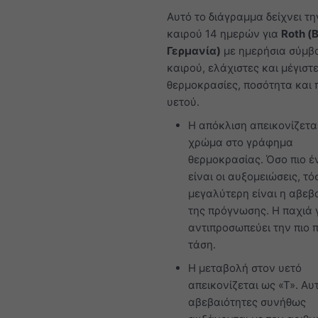
Αυτό το διάγραμμα δείχνει τη
καιρού 14 ημερών για
Roth (
Γερμανία)
με ημερήσια σύμβ
καιρού, ελάχιστες και μέγιστ
θερμοκρασίες, ποσότητα και 
υετού.
Η απόκλιση απεικονίζετα
χρώμα στο γράφημα
θερμοκρασίας. Όσο πιο έ
είναι οι αυξομειώσεις, τό
μεγαλύτερη είναι η αβεβ
της πρόγνωσης. Η παχιά
αντιπροσωπεύει την πιο 
τάση.
Η μεταβολή στον υετό
απεικονίζεται ως «Τ». Αυτ
αβεβαιότητες συνήθως