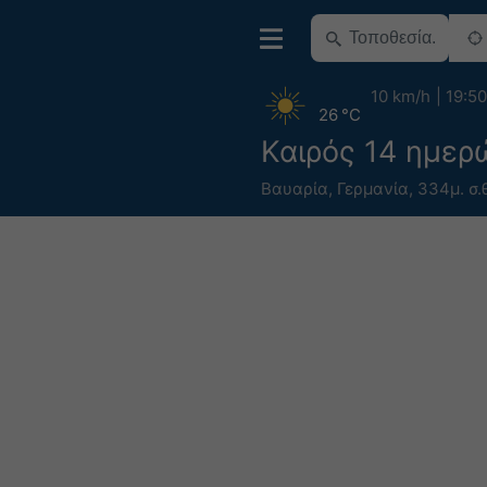
10 km/h
19:50
26 °C
Καιρός 14 ημερ
Βαυαρία
,
Γερμανία
,
334μ. σ.θ