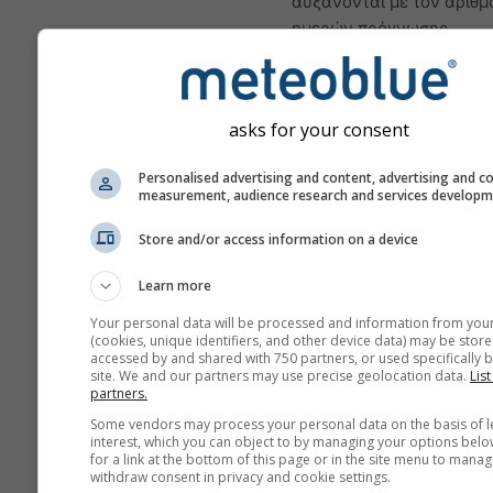
αυξάνονται με τον αριθμ
ημερών πρόγνωσης.
Η πρόγνωση δημιουργείτα
μοντέλα «ensemble».
Διεξάγονται αρκετές εκτ
asks for your consent
μοντέλων με διαφορετικ
αρχικές παραμέτρους ώσ
Personalised advertising and content, advertising and c
measurement, audience research and services develop
εκτιμηθεί πιο ακριβώς η
προβλεψιμότητα της πρό
Store and/or access information on a device
Learn more
Περισσότερα μετεωρολογι
Your personal data will be processed and information from you
δεδομένα
(cookies, unique identifiers, and other device data) may be store
accessed by and shared with 750 partners, or used specifically b
site. We and our partners may use precise geolocation data.
List
partners.
Σύ
Some vendors may process your personal data on the basis of l
Mult
interest, which you can object to by managing your options belo
for a link at the bottom of this page or in the site menu to manag
Εποχική
withdraw consent in privacy and cookie settings.