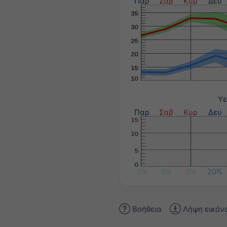
Παρ
Σαβ
Κυρ
Δευ
Υε
Παρ
Σαβ
Κυρ
Δευ
0%
0%
0%
20%
Βοήθεια
Λήψη εικόν