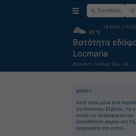
14 km/h
15:2
25 °C
Βατότητα εδάφ
Locmaria
Βρετάνη
,
Γαλλία
,
50μ. σ.θ.
point+
Αυτό είναι μόνο ένα παράδ
για Βασιλεία, Ελβετία. Για ν
αυτές τις πληροφορίες για
οποιοδήποτε σημείο στη Γη,
εγγραφείτε στο point+