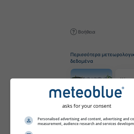
Βοήθεια
Περισσότερα μετεωρολογι
δεδομένα
Χάρτε
Meteogram
asks for your consent
AGRO
Personalised advertising and content, advertising and c
measurement, audience research and services develop
Επ
πρό