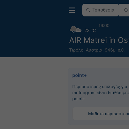
16:00
23 °C
AIR Matrei in Ost
Τιρόλο
,
Αυστρία
,
946μ. σ.θ.
point+
Περισσότερες επιλογές για
meteogram είναι διαθέσιμες
point+
Μάθετε περισσότερ