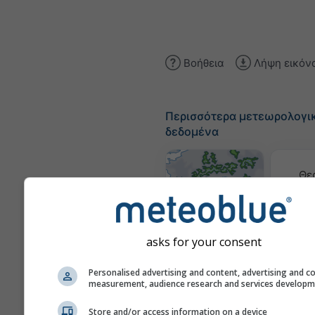
Βοήθεια
Λήψη εικόν
Περισσότερα μετεωρολογι
δεδομένα
Θε
Χάρτες καιρού
asks for your consent
Τρ
Personalised advertising and content, advertising and c
measurement, audience research and services develop
Store and/or access information on a device
Stueve &