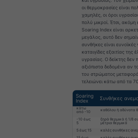
και υγρασίας. Τον χειμώ
οι θερμοκρασίες είναι πο
χαμηλές, οι όροι υγρασία
πολύ μικροί. Έτσι, ακόμη 
Soaring Index είναι αρκε
μεγάλος, αυτό δεν σημαίνε
συνθήκες είναι ευνοϊκές 
καταιγίδες εξαιτίας της 
υγρασίας. Ο δείκτης δεν 
αξιόπιστα δεδομένα αν τ
του στρώματος μεταφορ
τελειώνει κάτω από τα 7
Soaring
Συνθήκες ανεμ
Index
κάτω
καθόλου ή αδύνατα 
από -10
-10 έως
ξηρά θερμικά ή 1/8 σ
5
μέτρια θερμικά
5 έως 15
καλές συνθήκες ανε
15 έως
καλές συνθήκες ανε