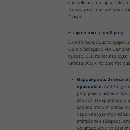
ευστάθειας, τον lapse rate, τ
τα νέφη και τους ανέμους. Χω
4 μέρη:
Επιφανειακές συνθήκες
Όλα τα διαγράμματα εμφανί
ωριαία δεδομένα για Campion
ημέρες. Οι κίτρινες περιοχές
υποδεικνύουν το φως της ημ
Θερμοκρασία 2 m και ση
δρόσου 2 m:
Αντιστοιχεί 
μετρήσεις 2 μέτρων πάνω
έδαφος. Η θερμοκρασία 
δρόσου στα 2 m υποδεικν
νερό υπάρχει στον αέρα 
επίπεδο του εδάφους, απ
θα μπορούσαν να ξεκινή