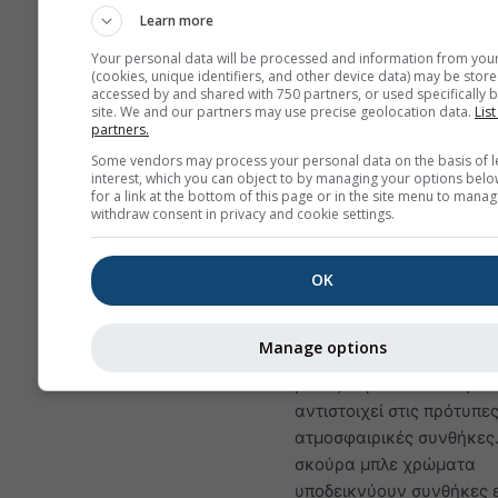
ποτέ στα περισσότερα μέρη, 
Learn more
μπορείς να βρεις παρόμοια π
χαμηλότερα ύψη σε καλές ημ
Your personal data will be processed and information from you
(cookies, unique identifiers, and other device data) may be store
σχεδόν παντού.
accessed by and shared with 750 partners, or used specifically b
site. We and our partners may use precise geolocation data.
List
partners.
Ρυθμός πτώσης θερμοκ
Some vendors may process your personal data on the basis of l
μετράται σε kelvin ανά 1
interest, which you can object to by managing your options belo
διαφορά ύψους. Η ακριβή
for a link at the bottom of this page or in the site menu to manag
withdraw consent in privacy and cookie settings.
εμφανίζεται με λευκές ετ
πάνω στις ισογραμμές. Οι
αναστροφές (πολύ σταθε
OK
συνθήκες) έχουν θετικές 
απεικονίζονται με χρώμ
Manage options
κίτρινο έως κόκκινο. Το 
μεταξύ πράσινου και μπλ
αντιστοιχεί στις πρότυπε
ατμοσφαιρικές συνθήκες.
σκούρα μπλε χρώματα
υποδεικνύουν συνθήκες 