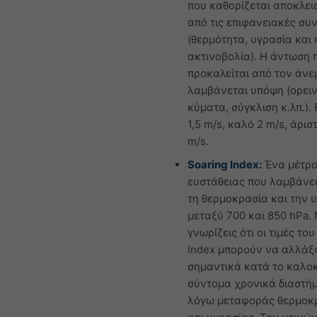
που καθορίζεται αποκλει
από τις επιφανειακές συ
(θερμότητα, υγρασία και
ακτινοβολία). Η άντωση 
προκαλείται από τον άνε
λαμβάνεται υπόψη (ορει
κύματα, σύγκλιση κ.λπ.).
1,5 m/s, καλό 2 m/s, άρισ
m/s.
Soaring Index:
Ένα μέτρ
ευστάθειας που λαμβάνε
τη θερμοκρασία και την 
μεταξύ 700 και 850 hPa.
γνωρίζεις ότι οι τιμές του
Index μπορούν να αλλάξ
σημαντικά κατά το καλοκ
σύντομα χρονικά διαστή
λόγω μεταφοράς θερμοκ