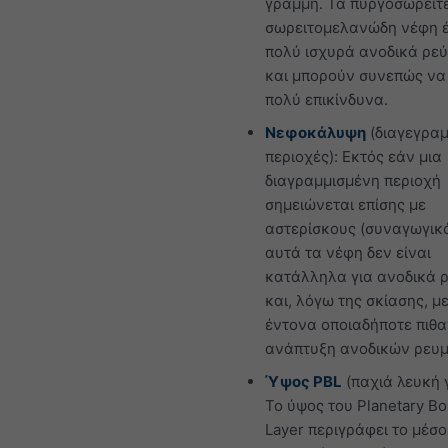
γραμμή. Τα πυργοσωρείτε
σωρειτομελανώδη νέφη 
πολύ ισχυρά ανοδικά ρε
και μπορούν συνεπώς να
πολύ επικίνδυνα.
Νεφοκάλυψη
(διαγεγρα
περιοχές): Εκτός εάν μια
διαγραμμισμένη περιοχή
σημειώνεται επίσης με
αστερίσκους (συναγωγικά
αυτά τα νέφη δεν είναι
κατάλληλα για ανοδικά 
και, λόγω της σκίασης, μ
έντονα οποιαδήποτε πιθ
ανάπτυξη ανοδικών ρευ
Ύψος PBL
(παχιά λευκή 
Το ύψος του Planetary B
Layer περιγράφει το μέσ