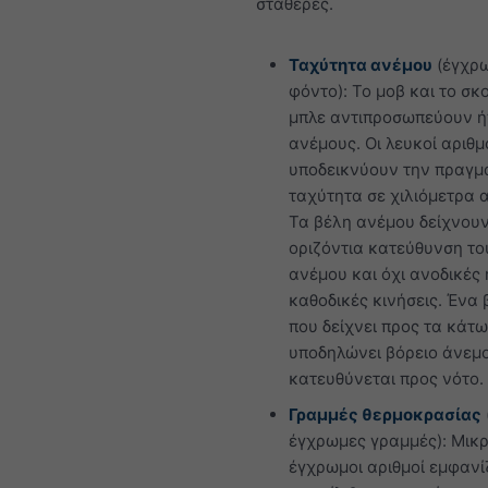
σταθερές.
Ταχύτητα ανέμου
(έγχρ
φόντο): Το μοβ και το σκ
μπλε αντιπροσωπεύουν ή
ανέμους. Οι λευκοί αριθμ
υποδεικνύουν την πραγμ
ταχύτητα σε χιλιόμετρα 
Τα βέλη ανέμου δείχνουν
οριζόντια κατεύθυνση το
ανέμου και όχι ανοδικές 
καθοδικές κινήσεις. Ένα 
που δείχνει προς τα κάτω
υποδηλώνει βόρειο άνεμ
κατευθύνεται προς νότο.
Γραμμές θερμοκρασίας
έγχρωμες γραμμές): Μικρ
έγχρωμοι αριθμοί εμφανί