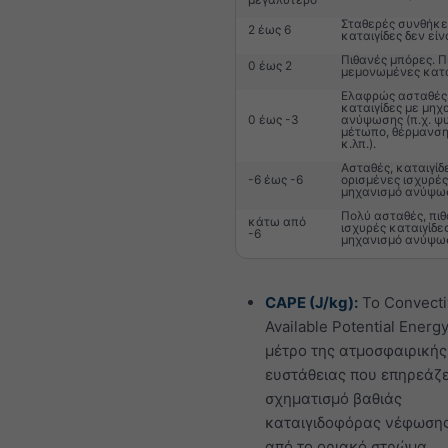
Σταθερές συνθήκες
2 έως 6
καταιγίδες δεν είν
Πιθανές μπόρες. Π
0 έως 2
μεμονωμένες κατα
Ελαφρώς ασταθές.
καταιγίδες με μηχ
0 έως -3
ανύψωσης (π.χ. ψ
μέτωπο, θέρμανση
κ.λπ.).
Ασταθές, καταιγίδ
-6 έως -6
ορισμένες ισχυρές
μηχανισμό ανύψω
Πολύ ασταθές, πι
κάτω από
ισχυρές καταιγίδε
-6
μηχανισμό ανύψω
CAPE (J/kg):
Το Convecti
Available Potential Energy
μέτρο της ατμοσφαιρικής
ευστάθειας που επηρεάζε
σχηματισμό βαθιάς
καταιγιδοφόρας νέφωση
από το οριακό στρώμα.