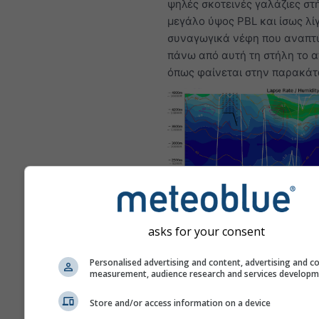
ψηλές σκοτεινές γαλάζιες στή
μεγάλο ύψος PBL και ίσως λί
συναγωγικά νέφη που αναπτ
πάνω από αυτή τη στήλη το 
όπως φαίνεται στην παρακάτ
Αυτό είναι ένα παράδειγμα ά
asks for your consent
συνθηκών ανεμοπορίας όπω
εμφανίζονται συχνά στο Bitt
Personalised advertising and content, advertising and c
(Ναμίμπια), ένα από τα καλύ
measurement, audience research and services develop
σημεία ανεμοπορίας στον κό
Τέτοιες συνθήκες δεν θα εμφ
Store and/or access information on a device