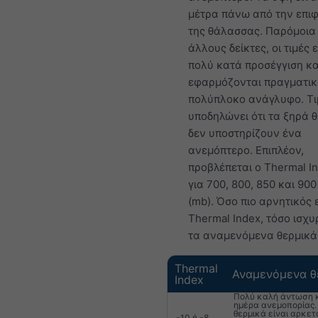
μέτρα πάνω από την επι
της θάλασσας. Παρόμοια 
άλλους δείκτες, οι τιμές ε
πολύ κατά προσέγγιση κα
εφαρμόζονται πραγματικ
πολύπλοκο ανάγλυφο. Τι
υποδηλώνει ότι τα ξηρά 
δεν υποστηρίζουν ένα
ανεμόπτερο. Επιπλέον,
προβλέπεται ο Thermal In
για 700, 800, 850 και 900
(mb). Όσο πιο αρνητικός ε
Thermal Index, τόσο ισχ
τα αναμενόμενα θερμικά
Thermal
Αναμενόμενα θ
Index
Πολύ καλή άντωση 
ημέρα ανεμοπορίας.
θερμικά είναι αρκετ
-10 ή -8