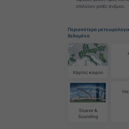
επιλύουν ριπές ανέμου.
Περισσότερα μετεωρολογι
δεδομένα
Χάρτες καιρού
his
Stueve &
Sounding