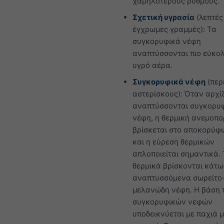
χαμηλότερους ρυθμούς.
Σχετική υγρασία
(λεπτές
έγχρωμες γραμμές): Τα
συγκορυφικά νέφη
αναπτύσσονται πιο εύκο
υγρό αέρα.
Συγκορυφικά νέφη
(περ
αστερίσκους): Όταν αρχί
αναπτύσσονται συγκορυ
νέφη, η θερμική ανεμοπο
βρίσκεται στο αποκορύφ
και η εύρεση θερμικών
απλοποιείται σημαντικά.
θερμικά βρίσκονται κάτω
αναπτυσσόμενα σωρείτο
μελανώδη νέφη. Η βάση 
συγκορυφικών νεφών
υποδεικνύεται με παχιά 