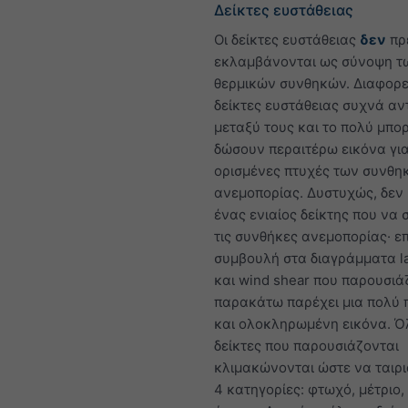
Δείκτες ευστάθειας
Οι δείκτες ευστάθειας
δεν
πρ
εκλαμβάνονται ως σύνοψη τ
θερμικών συνθηκών. Διαφορε
δείκτες ευστάθειας συχνά α
μεταξύ τους και το πολύ μπο
δώσουν περαιτέρω εικόνα γι
ορισμένες πτυχές των συνθη
ανεμοπορίας. Δυστυχώς, δεν
ένας ενιαίος δείκτης που να 
τις συνθήκες ανεμοπορίας· ε
συμβουλή στα διαγράμματα la
και wind shear που παρουσιά
παρακάτω παρέχει μια πολύ π
και ολοκληρωμένη εικόνα. Όλ
δείκτες που παρουσιάζονται
κλιμακώνονται ώστε να ταιρ
4 κατηγορίες: φτωχό, μέτριο,