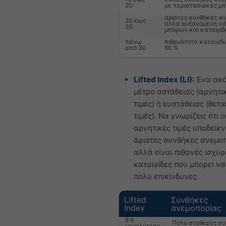
20
με περιστασιακές μ
άριστες συνθήκες αν
20 έως
αλλά αυξανόμενη πι
30
μπόρων και καταιγί
πάνω
πιθανότητα καταιγίδ
από 30
60 %
Lifted Index (LI):
Ένα ακ
μέτρο αστάθειας (αρνητι
τιμές) ή ευστάθειας (θετι
τιμές). Να γνωρίζεις ότι 
αρνητικές τιμές υποδεικ
άριστες συνθήκες ανεμοπ
αλλά είναι πιθανές ισχυρ
καταιγίδες που μπορεί να
πολύ επικίνδυνες.
Lifted
Συνθήκες
Index
ανεμοπορίας
6 ή
Πολύ σταθερές συ
μεγαλύτερο