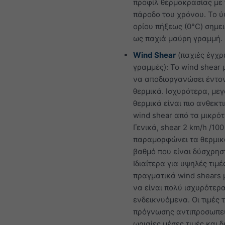
προφίλ θερμοκρασίας με
πάροδο του χρόνου. Το ύ
ορίου πήξεως (0°C) σημε
ως παχιά μαύρη γραμμή.
Wind Shear
(παχιές έγχ
γραμμές): Το wind shear 
να αποδιοργανώσει έντο
θερμικά. Ισχυρότερα, με
θερμικά είναι πιο ανθεκτ
wind shear από τα μικρότ
Γενικά, shear 2 km/h /10
παραμορφώνει τα θερμικ
βαθμό που είναι δύσχρησ
Ιδιαίτερα για υψηλές τιμέ
πραγματικά wind shears 
να είναι πολύ ισχυρότερ
ενδεικνυόμενα. Οι τιμές 
πρόγνωσης αντιπροσωπε
ωριαίες μέσες τιμές και δ