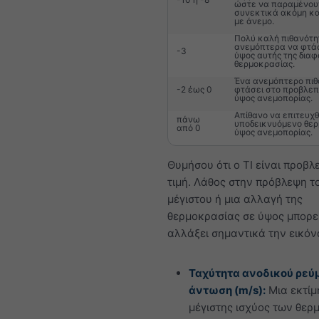
ώστε να παραμένου
συνεκτικά ακόμη κα
με άνεμο.
Πολύ καλή πιθανότη
ανεμόπτερα να φτά
-3
ύψος αυτής της δια
θερμοκρασίας.
Ένα ανεμόπτερο πιθ
-2 έως 0
φτάσει στο προβλε
ύψος ανεμοπορίας.
Απίθανο να επιτευχθ
πάνω
υποδεικνυόμενο θερ
από 0
ύψος ανεμοπορίας.
Θυμήσου ότι ο TI είναι προβ
τιμή. Λάθος στην πρόβλεψη τ
μέγιστου ή μια αλλαγή της
θερμοκρασίας σε ύψος μπορε
αλλάξει σημαντικά την εικόν
Ταχύτητα ανοδικού ρεύμ
άντωση (m/s):
Μια εκτίμ
μέγιστης ισχύος των θερ