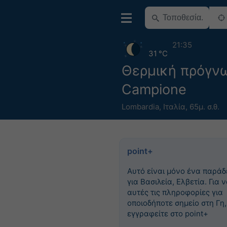
21:35
31 °C
Θερμική πρόγν
Campione
Lombardia
,
Ιταλία
,
65μ. σ.θ.
point+
Αυτό είναι μόνο ένα παράδ
για Βασιλεία, Ελβετία. Για ν
αυτές τις πληροφορίες για
οποιοδήποτε σημείο στη Γη,
εγγραφείτε στο point+