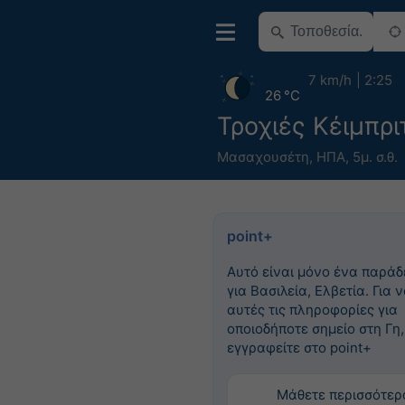
7 km/h
2:25
26 °C
Τροχιές Κέιμπρι
Μασαχουσέτη
,
ΗΠΑ
,
5μ. σ.θ.
point+
Αυτό είναι μόνο ένα παράδ
για Βασιλεία, Ελβετία. Για ν
αυτές τις πληροφορίες για
οποιοδήποτε σημείο στη Γη,
εγγραφείτε στο point+
Μάθετε περισσότερ