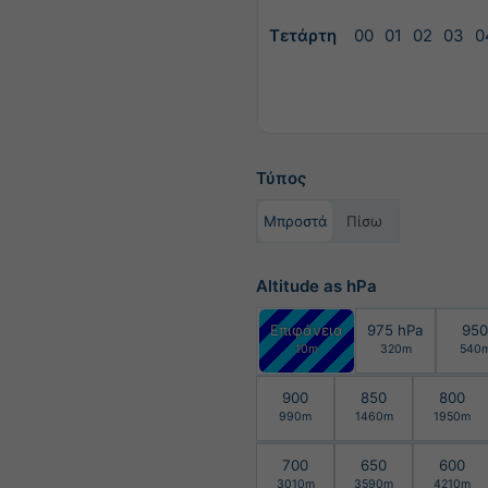
Τετάρτη
00
01
02
03
0
Τύπος
Μπροστά
Πίσω
Altitude as hPa
Επιφάνεια
975 hPa
950
10m
320m
540
900
850
800
990m
1460m
1950m
700
650
600
3010m
3590m
4210m