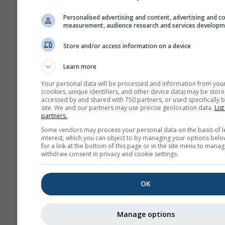
Εμφάνιση βοήθειας
GPX
Personalised advertising and content, advertising and c
measurement, audience research and services develop
Store and/or access information on a device
Περισσότερα μετεωρολογι
δεδομένα
Learn more
Your personal data will be processed and information from you
(cookies, unique identifiers, and other device data) may be store
accessed by and shared with 750 partners, or used specifically b
site. We and our partners may use precise geolocation data.
List
partners.
Χάρτες καιρού
Some vendors may process your personal data on the basis of l
interest, which you can object to by managing your options belo
for a link at the bottom of this page or in the site menu to manag
withdraw consent in privacy and cookie settings.
Θε
OK
Stueve &
Sounding
Manage options