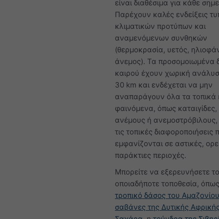
είναι διαθέσιμα για κάθε σημε
Παρέχουν καλές ενδείξεις τ
κλιματικών προτύπων και
αναμενόμενων συνθηκών
(θερμοκρασία, υετός, ηλιοφάν
άνεμος). Τα προσομοιωμένα 
καιρού έχουν χωρική ανάλυσ
30 km και ενδέχεται να μην
αναπαράγουν όλα τα τοπικά 
φαινόμενα, όπως καταιγίδες,
ανέμους ή ανεμοστρόβιλους,
τις τοπικές διαφοροποιήσεις 
εμφανίζονται σε αστικές, ορε
παράκτιες περιοχές.
Μπορείτε να εξερευνήσετε το
οποιαδήποτε τοποθεσία, όπως
τροπικό δάσος του Αμαζονίο
σαβάνες της Δυτικής Αφρική
Σαχάρα
, η
τούνδρα της Σιβηρ