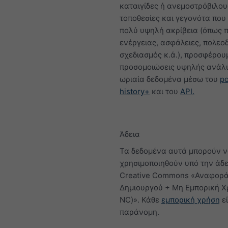
καταιγίδες ή ανεμοστρόβιλους
τοποθεσίες και γεγονότα που
πολύ υψηλή ακρίβεια (όπως
ενέργειας, ασφάλειες, πολεο
σχεδιασμός κ.ά.), προσφέρου
προσομοιώσεις υψηλής ανάλ
ωριαία δεδομένα μέσω του
po
history+
και του
API.
Άδεια
Τα δεδομένα αυτά μπορούν 
χρησιμοποιηθούν υπό την άδε
Creative Commons «Αναφορ
Δημιουργού + Μη Εμπορική Χ
NC)». Κάθε
εμπορική χρήση
εί
παράνομη.