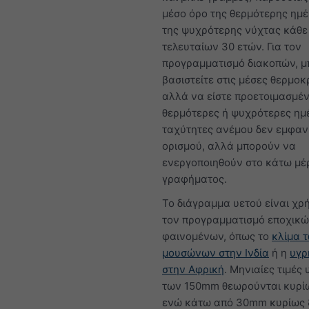
μέσο όρο της θερμότερης ημέ
της ψυχρότερης νύχτας κάθε
τελευταίων 30 ετών. Για τον
προγραμματισμό διακοπών, μ
βασιστείτε στις μέσες θερμοκ
αλλά να είστε προετοιμασμένο
θερμότερες ή ψυχρότερες ημέ
ταχύτητες ανέμου δεν εμφανί
ορισμού, αλλά μπορούν να
ενεργοποιηθούν στο κάτω μέ
γραφήματος.
Το διάγραμμα υετού είναι χρή
τον προγραμματισμό εποχικ
φαινομένων, όπως το
κλίμα 
μουσώνων στην Ινδία
ή η
υγρ
στην Αφρική
. Μηνιαίες τιμές
των 150mm θεωρούνται κυρίω
ενώ κάτω από 30mm κυρίως 