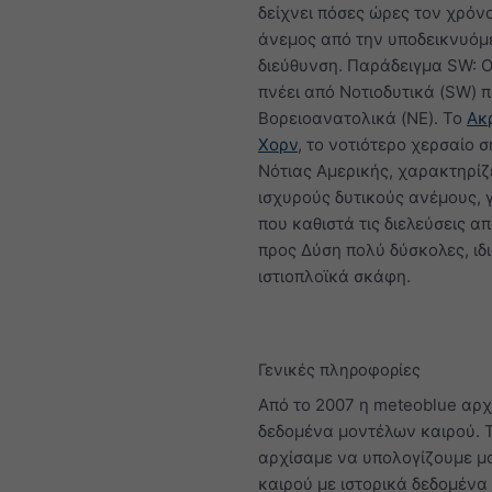
δείχνει πόσες ώρες τον χρόνο
άνεμος από την υποδεικνυόμ
διεύθυνση. Παράδειγμα SW: 
πνέει από Νοτιοδυτικά (SW) 
Βορειοανατολικά (NE). Το
Ακ
Χορν
, το νοτιότερο χερσαίο σ
Νότιας Αμερικής, χαρακτηρίζ
ισχυρούς δυτικούς ανέμους, 
που καθιστά τις διελεύσεις α
προς Δύση πολύ δύσκολες, ιδι
ιστιοπλοϊκά σκάφη.
Γενικές πληροφορίες
Από το 2007 η meteoblue αρχ
δεδομένα μοντέλων καιρού. 
αρχίσαμε να υπολογίζουμε μ
καιρού με ιστορικά δεδομένα