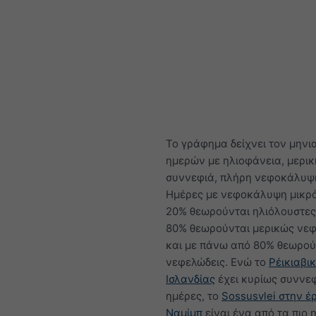
Το γράφημα δείχνει τον μηνι
ημερών με ηλιοφάνεια, μερικ
συννεφιά, πλήρη νεφοκάλυψη
Ημέρες με νεφοκάλυψη μικρ
20% θεωρούνται ηλιόλουστες,
80% θεωρούνται μερικώς νεφ
και με πάνω από 80% θεωρού
νεφελώδεις. Ενώ το
Ρέικιαβικ
Ισλανδίας
έχει κυρίως συννε
ημέρες, το
Sossusvlei στην έ
Ναμίμπ
είναι ένα από τα πιο 