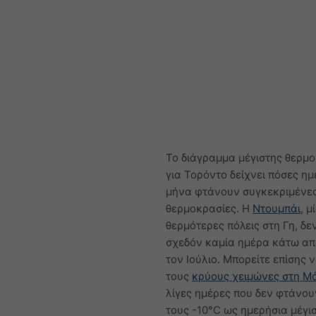
Το διάγραμμα μέγιστης θερμ
για Τορόντο δείχνει πόσες η
μήνα φτάνουν συγκεκριμένε
θερμοκρασίες. Η
Ντουμπάι
, μ
θερμότερες πόλεις στη Γη, δεν
σχεδόν καμία ημέρα κάτω απ
τον Ιούλιο. Μπορείτε επίσης ν
τους
κρύους χειμώνες στη Μ
λίγες ημέρες που δεν φτάνου
τους -10°C ως ημερήσια μέγισ