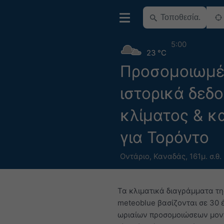
5:00
23 °C
Προσομοιωμ
ιστορικά δεδ
κλίματος & κ
για Τορόντο
Οντάριο
,
Καναδάς
,
161μ. σ.θ.
Τα κλιματικά διαγράμματα τη
meteoblue βασίζονται σε 30 
ωριαίων προσομοιώσεων μον