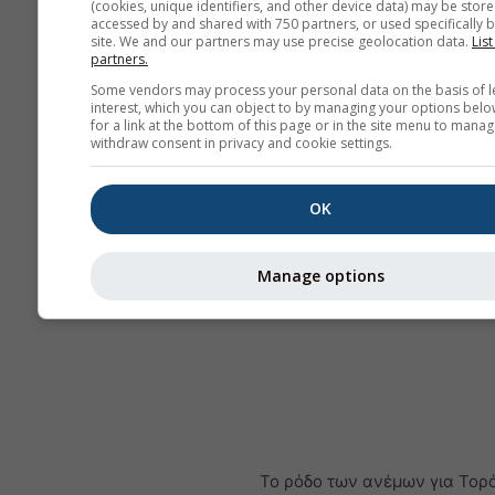
(cookies, unique identifiers, and other device data) may be store
accessed by and shared with 750 partners, or used specifically b
site. We and our partners may use precise geolocation data.
List
partners.
Some vendors may process your personal data on the basis of l
interest, which you can object to by managing your options belo
for a link at the bottom of this page or in the site menu to manag
withdraw consent in privacy and cookie settings.
OK
Manage options
Το ρόδο των ανέμων για Τορ