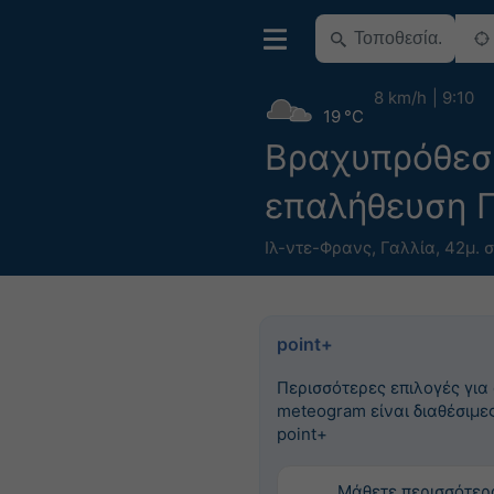
8 km/h
9:10
19 °C
Βραχυπρόθεσ
επαλήθευση Π
Ιλ-ντε-Φρανς
,
Γαλλία
,
42μ. σ
point+
Περισσότερες επιλογές για
meteogram είναι διαθέσιμες
point+
Μάθετε περισσότερ