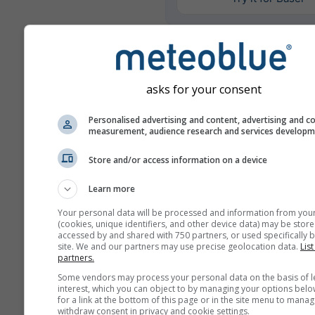
Περισσότερα μετεωρολογι
δεδομένα
asks for your consent
Personalised advertising and content, advertising and c
Σύ
measurement, audience research and services develop
Mult
Store and/or access information on a device
Σύγκριση ετών
Learn more
Your personal data will be processed and information from you
Σύγ
(cookies, unique identifiers, and other device data) may be store
κλί
accessed by and shared with 750 partners, or used specifically b
site. We and our partners may use precise geolocation data.
List
partners.
Αρχείο καιρού
Some vendors may process your personal data on the basis of l
interest, which you can object to by managing your options belo
for a link at the bottom of this page or in the site menu to manag
withdraw consent in privacy and cookie settings.