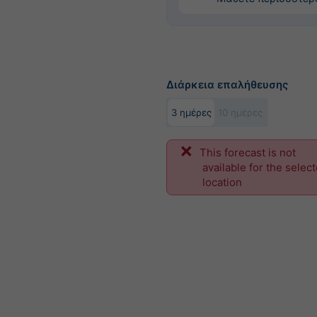
Διάρκεια επαλήθευσης
3 ημέρες
10 ημέρες
This forecast is not
available for the selec
location