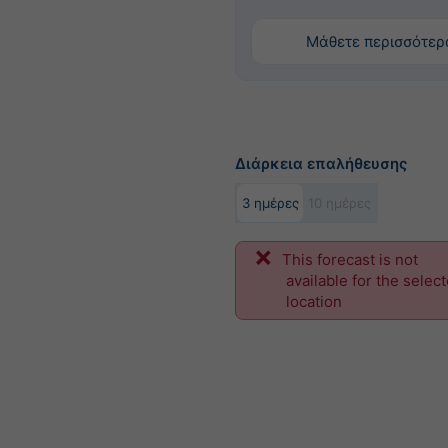
Μάθετε περισσότερ
Διάρκεια επαλήθευσης
3 ημέρες
10 ημέρες
This forecast is not
available for the selec
location