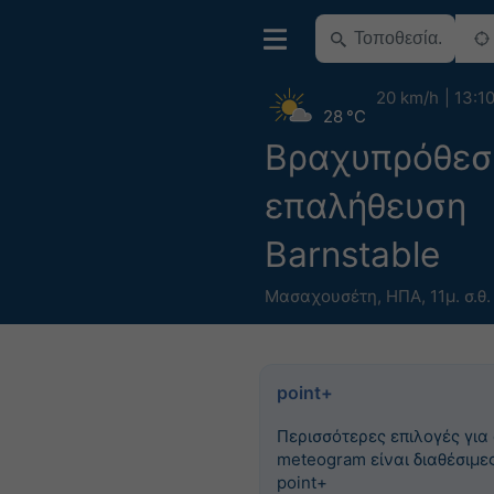
20 km/h
13:1
28 °C
Βραχυπρόθεσ
επαλήθευση
Barnstable
Μασαχουσέτη
,
ΗΠΑ
,
11μ. σ.θ.
point+
Περισσότερες επιλογές για
meteogram είναι διαθέσιμες
point+