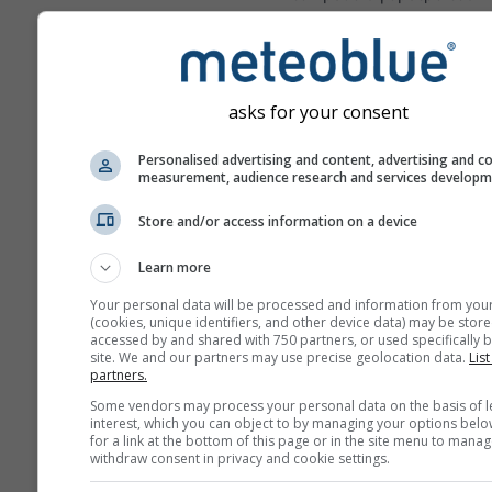
πλέγματος. Επομένως, οι
θερμοκρασίες για βουνά 
ακτές μπορεί να διαφέρο
κάπως από τα δεδομένα 
asks for your consent
ακριβές σημείο που επιλέ
Μπορείτε να βρείτε το υ
Personalised advertising and content, advertising and c
measurement, audience research and services develop
του κελιού πλέγματος δίπ
συντεταγμένες.
Store and/or access information on a device
Το διάγραμμα \"15 ημερώ
εμφανίζει ωριαία δεδομέν
Learn more
έναν μήνα υπάρχουν ημ
Your personal data will be processed and information from you
αθροίσματα για ελάχιστε
(cookies, unique identifiers, and other device data) may be store
accessed by and shared with 750 partners, or used specifically b
μέγιστες και μέσες τιμές. 
site. We and our partners may use precise geolocation data.
List
περισσότερους από 6 μή
partners.
υπάρχουν μηνιαίες αθροί
Some vendors may process your personal data on the basis of l
interest, which you can object to by managing your options belo
Προσφέρουμε επίσης
for a link at the bottom of this page or in the site menu to manag
withdraw consent in privacy and cookie settings.
ακατέργαστα δεδομένα 
πώληση. Παρακαλούμε