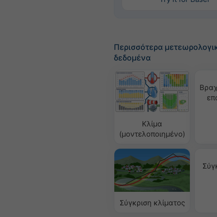
Περισσότερα μετεωρολογι
δεδομένα
Βραχ
επ
Κλίμα
(μοντελοποιημένο)
Σύγ
Σύγκριση κλίματος