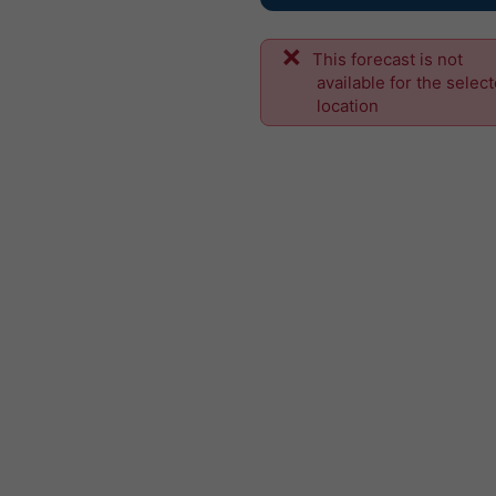
This forecast is not
available for the selec
location