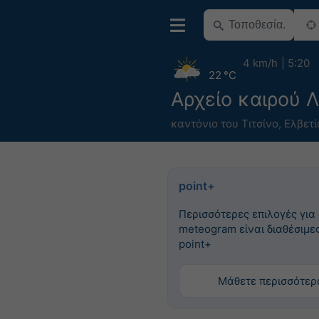
4 km/h
5:20
22 °C
Αρχείο καιρού 
καντόνιο του Τιτσίνο
,
Ελβετί
point+
Περισσότερες επιλογές για
meteogram είναι διαθέσιμες
point+
Μάθετε περισσότερ