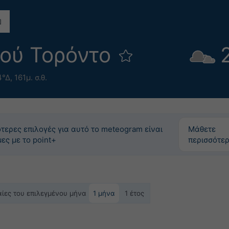
ρού Τορόντο
4°Δ,
161μ. σ.θ.
τερες επιλογές για αυτό το meteogram είναι
Μάθετε
μες με το point+
περισσότε
ταίες του επιλεγμένου μήνα
1 μήνα
1 έτος