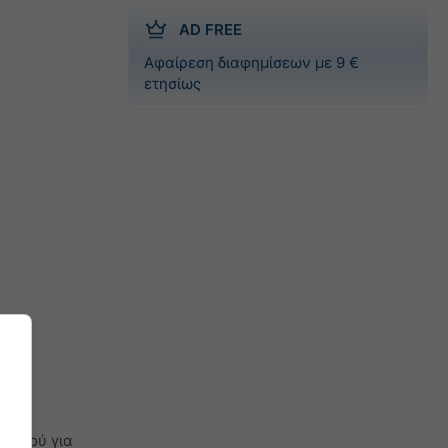
AD FREE
Αφαίρεση διαφημίσεων με 9 €
ετησίως
καιρού για