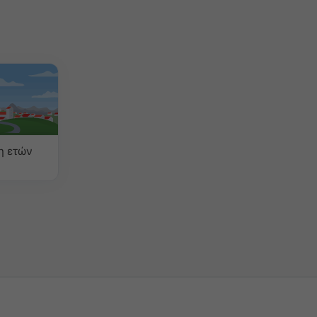
η ετών