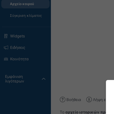
Αρχείο καιρού
Σύγκριση κλίματος
Widgets
Ειδήσεις
Κοινότητα
Εμφάνιση
λιγότερων
Βοήθεια
Λήψη εικόν
Το
αρχείο ιστορικών προσ