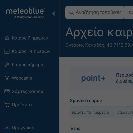
Αρχείο και
Καιρός 7 ημερών
Οντάριο
,
Καναδάς
,
43.71°Β 79.
Καιρός 14 ημερών
Καιρός σήμερα
Περισσό
point+
Webcams
διαθέσι
Χάρτες καιρού
Χρονικό εύρος
Προϊόντα
πρώτες 15 ημέρες ή...
...τελευ
Πρόγνωση
Έτος