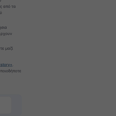
ύ
ς από τα
ού
ήσια
πάρχουν
τε μαζί
istory+
.
οποιοδήποτε