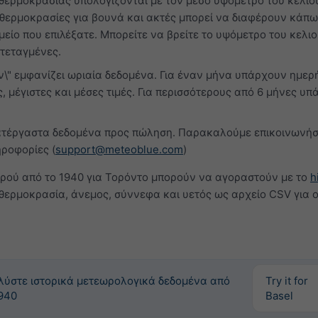
θερμοκρασίας υπολογίζονται με τον μέσο υψόμετρο του κελιο
 θερμοκρασίες για βουνά και ακτές μπορεί να διαφέρουν κάπω
είο που επιλέξατε. Μπορείτε να βρείτε το υψόμετρο του κελι
ντεταγμένες.
ν\" εμφανίζει ωριαία δεδομένα. Για έναν μήνα υπάρχουν ημερ
, μέγιστες και μέσες τιμές. Για περισσότερους από 6 μήνες υ
τέργαστα δεδομένα προς πώληση. Παρακαλούμε επικοινωνήσ
ηροφορίες (
support@meteoblue.com
)
ιρού από το 1940 για Τορόντο μπορούν να αγοραστούν με το
h
θερμοκρασία, άνεμος, σύννεφα και υετός ως αρχείο CSV για 
λύστε ιστορικά μετεωρολογικά δεδομένα από
Try it for
940
Basel