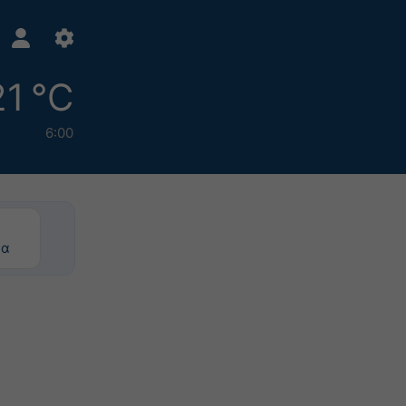
21 °C
6:00
ρα