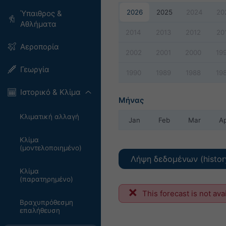
2026
2025
2024
20
Ύπαιθρος &
Αθλήματα
2014
2013
2012
20
Αεροπορία
2002
2001
2000
19
Γεωργία
1990
1989
1988
19
Ιστορικό & Κλίμα
Μήνας
Κλιματική αλλαγή
Jan
Feb
Mar
A
Κλίμα
(μοντελοποιημένο)
Λήψη δεδομένων (histor
Κλίμα
(παρατηρημένο)
This forecast is not ava
Βραχυπρόθεσμη
επαλήθευση