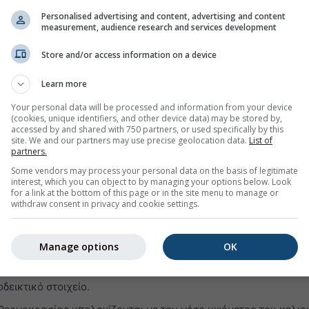
ίτε να δείτε τις καιρικές πληροφορίες για χθες ή το ιστορικό
Personalised advertising and content, advertising and content
ματα του αρχείου καιρού χωρίζονται σε 3 γραφήματα:
measurement, audience research and services development
μβανομένης της σχετικής υγρασίας σε ωριαία διαστήματα
Store and/or access information on a device
θριος ουρανός (ανοιχτό γαλάζιο φόντο). Όσο πιο σκούρο είναι 
Learn more
είναι η νεφοκάλυψη
Your personal data will be processed and information from your device
νέμου (σε μοίρες 0° = Βορράς, 90° = Ανατολή, 180° = Νότος κ
(cookies, unique identifiers, and other device data) may be stored by,
accessed by and shared with 750 partners, or used specifically by this
του ιστορικού αρχείου, η πράσινη γραμμή αντιπροσωπεύει την
site. We and our partners may use precise geolocation data.
List of
ων ανέμων δείχνει τη διεύθυνσή του.
partners.
Some vendors may process your personal data on the basis of legitimate
τα ακόλουθα:
interest, which you can object to by managing your options below. Look
for a link at the bottom of this page or in the site menu to manage or
ει δεδομένα προσομοίωσης, όχι μετρήσεις, για την επιλεγμένη
withdraw consent in privacy and cookie settings.
ονται με μετρήσεις μετεωρολογικού σταθμού (επειδή σε πάνω
 υπάρχουν διαθέσιμες μετρήσεις). Τα δεδομένα προσομοίωσης
Manage options
OK
να αντικαταστήσουν τις μετρήσεις. Για περιοχές ή δεδομένα 
τα, η προσομοίωση δεν μπορεί να αντικαταστήσει τις μετρήσε
δεικτικό στοιχείο.