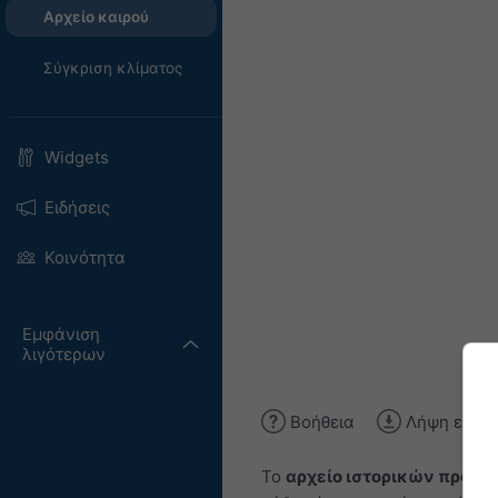
Αρχείο καιρού
Σύγκριση κλίματος
Widgets
Ειδήσεις
Κοινότητα
Εμφάνιση
λιγότερων
Βοήθεια
Λήψη εικόν
Το
αρχείο ιστορικών προσ