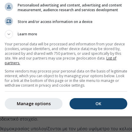
ίτε να δείτε τις καιρικές πληροφορίες για χθες ή το ιστορικό
Personalised advertising and content, advertising and content
ματα του αρχείου καιρού χωρίζονται σε 3 γραφήματα:
measurement, audience research and services development
μβανομένης της σχετικής υγρασίας σε ωριαία διαστήματα
Store and/or access information on a device
θριος ουρανός (ανοιχτό γαλάζιο φόντο). Όσο πιο σκούρο είναι 
Learn more
είναι η νεφοκάλυψη
Your personal data will be processed and information from your device
νέμου (σε μοίρες 0° = Βορράς, 90° = Ανατολή, 180° = Νότος κ
(cookies, unique identifiers, and other device data) may be stored by,
του ιστορικού αρχείου, η πράσινη γραμμή αντιπροσωπεύει την
accessed by and shared with 750 partners, or used specifically by this
site. We and our partners may use precise geolocation data.
List of
ων ανέμων δείχνει τη διεύθυνσή του.
partners.
τα ακόλουθα:
Some vendors may process your personal data on the basis of legitimate
interest, which you can object to by managing your options below. Look
ει δεδομένα προσομοίωσης, όχι μετρήσεις, για την επιλεγμένη
for a link at the bottom of this page or in the site menu to manage or
withdraw consent in privacy and cookie settings.
ονται με μετρήσεις μετεωρολογικού σταθμού (επειδή σε πάνω
 υπάρχουν διαθέσιμες μετρήσεις). Τα δεδομένα προσομοίωσης
Manage options
OK
να αντικαταστήσουν τις μετρήσεις. Για περιοχές ή δεδομένα 
τα, η προσομοίωση δεν μπορεί να αντικαταστήσει τις μετρήσε
δεικτικό στοιχείο.
θερμοκρασίας υπολογίζονται με τον μέσο υψόμετρο του κελιο