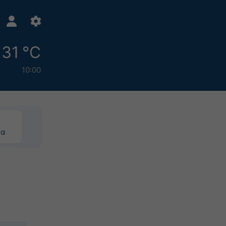
31 °C
10:00
ρα