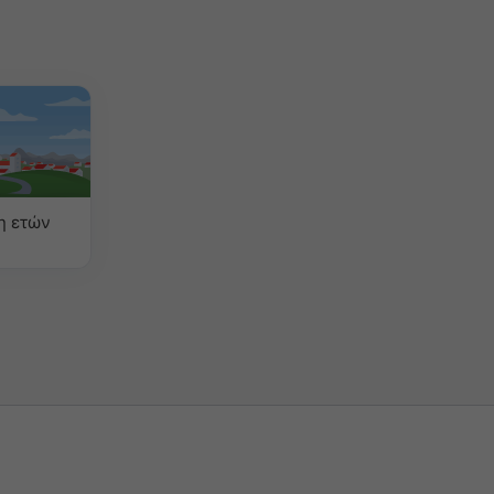
η ετών