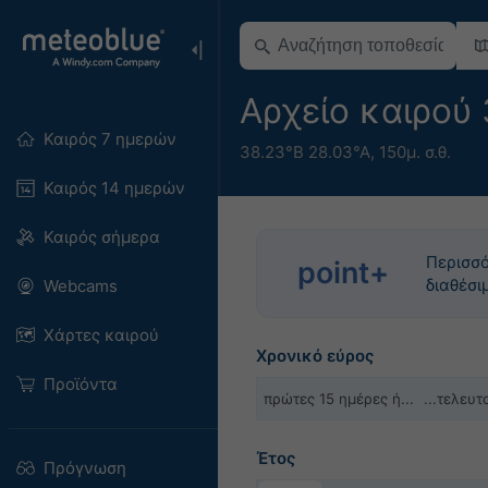
Αρχείο καιρού
Καιρός 7 ημερών
38.23°Β 28.03°Α,
150μ. σ.θ.
Καιρός 14 ημερών
Καιρός σήμερα
Περισσό
point+
διαθέσι
Webcams
Χάρτες καιρού
Χρονικό εύρος
Προϊόντα
πρώτες 15 ημέρες ή...
...τελευ
Έτος
Πρόγνωση