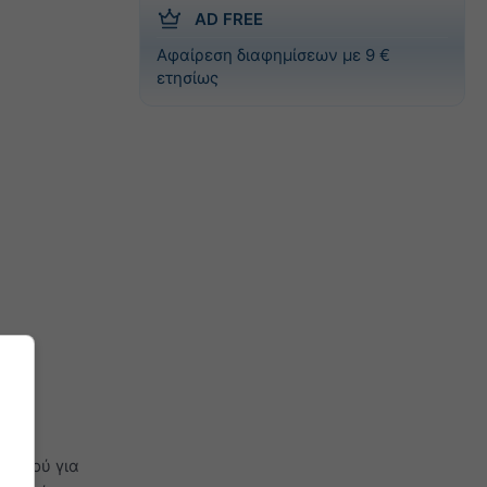
AD FREE
Αφαίρεση διαφημίσεων με 9 €
ετησίως
καιρού για