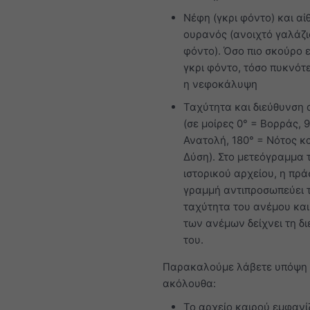
Νέφη (γκρι φόντο) και αί
ουρανός (ανοιχτό γαλάζι
φόντο). Όσο πιο σκούρο ε
γκρι φόντο, τόσο πυκνότε
η νεφοκάλυψη
Ταχύτητα και διεύθυνση
(σε μοίρες 0° = Βορράς, 
Ανατολή, 180° = Νότος κα
Δύση). Στο μετεόγραμμα 
ιστορικού αρχείου, η πρά
γραμμή αντιπροσωπεύει 
ταχύτητα του ανέμου και
των ανέμων δείχνει τη δ
του.
Παρακαλούμε λάβετε υπόψη 
ακόλουθα:
Το αρχείο καιρού εμφανί