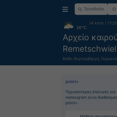
14 km/h
17:20
26 °C
Αρχείο καιρο
Remetschwiel
Βάδη-Βυρτεμβέργη
,
Γερμανί
point+
Περισσότερες επιλογές για
meteogram είναι διαθέσιμες
point+
Μάθετε περισσότερ