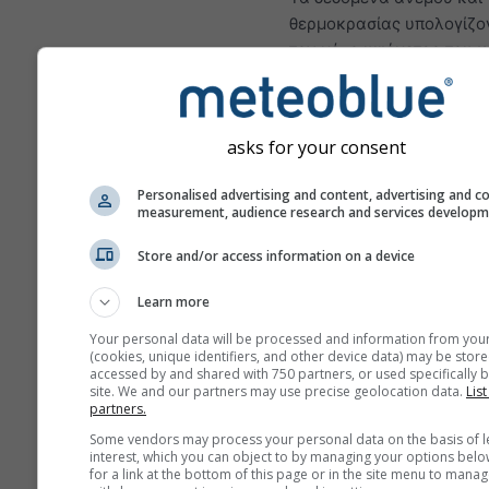
θερμοκρασίας υπολογίζο
τον μέσο υψόμετρο του κ
πλέγματος. Επομένως, οι
θερμοκρασίες για βουνά 
ακτές μπορεί να διαφέρο
asks for your consent
κάπως από τα δεδομένα 
ακριβές σημείο που επιλέ
Personalised advertising and content, advertising and c
Μπορείτε να βρείτε το υ
measurement, audience research and services develop
του κελιού πλέγματος δίπ
Store and/or access information on a device
συντεταγμένες.
Το διάγραμμα \"15 ημερώ
Learn more
εμφανίζει ωριαία δεδομέν
Your personal data will be processed and information from you
έναν μήνα υπάρχουν ημ
(cookies, unique identifiers, and other device data) may be store
αθροίσματα για ελάχιστε
accessed by and shared with 750 partners, or used specifically b
site. We and our partners may use precise geolocation data.
List
μέγιστες και μέσες τιμές. 
partners.
περισσότερους από 6 μή
Some vendors may process your personal data on the basis of l
υπάρχουν μηνιαίες αθροί
interest, which you can object to by managing your options belo
for a link at the bottom of this page or in the site menu to manag
Προσφέρουμε επίσης