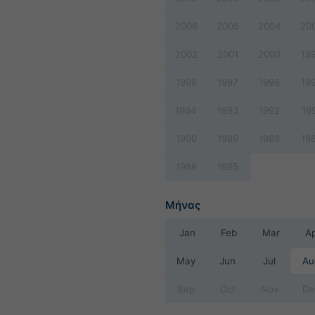
2006
2005
2004
20
2002
2001
2000
19
1998
1997
1996
19
1994
1993
1992
19
1990
1989
1988
19
1986
1985
Μήνας
Jan
Feb
Mar
A
May
Jun
Jul
Au
Sep
Oct
Nov
De