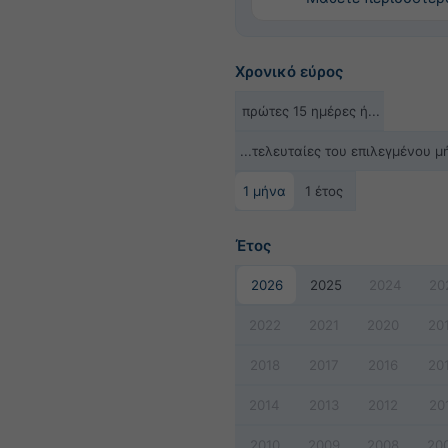
Χρονικό εύρος
πρώτες 15 ημέρες ή...
...τελευταίες του επιλεγμένου μ
1 μήνα
1 έτος
Έτος
2026
2025
2024
20
2022
2021
2020
20
2018
2017
2016
20
2014
2013
2012
20
2010
2009
2008
20