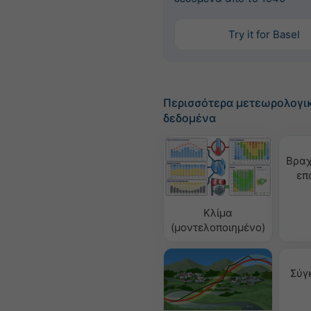
Try it for Basel
Περισσότερα μετεωρολογι
δεδομένα
Βραχ
επ
Κλίμα
(μοντελοποιημένο)
Σύγ