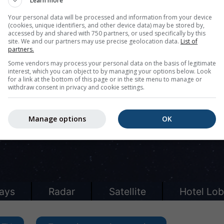
Learn more
Your personal data will be processed and information from your device
(cookies, unique identifiers, and other device data) may be stored by,
accessed by and shared with 750 partners, or used specifically by this
site. We and our partners may use precise geolocation data.
List of
partners.
Some vendors may process your personal data on the basis of legitimate
interest, which you can object to by managing your options below. Look
for a link at the bottom of this page or in the site menu to manage or
withdraw consent in privacy and cookie settings.
Manage options
OK