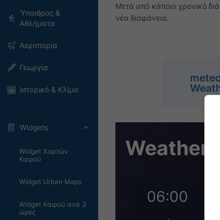
Μετά από κάποιο χρονικό διά
Ύπαιθρος &
νέα διαφάνεια.
Αθλήματα
Αεροπορία
Γεωργία
meteo
Weath
Ιστορικό & Κλίμα
Widgets
Widget Χαρτών
Καιρού
Widget Urban Maps
Widget Καιρού ανά 3
ώρες