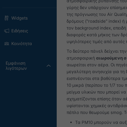
ατμοσφαιρικής ρύπανσης του 
γύρης δεν υπάρχουν επίσημες
της πρόγνωσης του Air Quality
Widgets
δρόμους ("roadside" index) ή
τον background index, επειδ
Ειδήσεις
διαφορές κατά μήκος των δρ
υψηλότερες τιμές από αυτές 
Κοινότητα
Το δεύτερο πάνελ δείχνει τη
ατμοσφαιρική
αιωρούμενη σ
Εμφάνιση
αιωρείται στον αέρα. Οι πηγέ
λιγότερων
μεγαλύτερη ανησυχία για τη 
εισπνέονται στα βαθύτερα τμ
10 μικρά (περίπου το 1/7 του
μείγμα υλικών που μπορεί να
σχηματίζονται επίσης όταν α
υφίστανται χημικές αντιδράσ
πέπλο που θεωρούμε smog. 
Τα PM10 μπορούν να αυξ