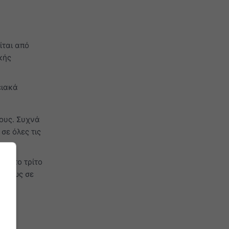
ίται από
κής
ειακά
ους. Συχνά
σε όλες τις
ι στο τρίτο
κυρίως σε