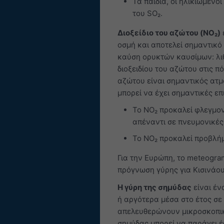
Τα παιδιά, οι ηλικιωμένοι
του SO₂.
Διοξείδιο του αζώτου (NO₂)
οσμή και αποτελεί σημαντικό 
καύση ορυκτών καυσίμων: λιθ
διοξειδίου του αζώτου στις π
αζώτου είναι σημαντικός ατμ
μπορεί να έχει σημαντικές επ
Το NO₂ προκαλεί φλεγμον
απέναντι σε πνευμονικές
Το NO₂ προκαλεί προβλήμ
Για την Ευρώπη, το meteogra
πρόγνωση γύρης για Κισινάου
Η γύρη της σημύδας
είναι έν
ή αργότερα μέσα στο έτος σε
απελευθερώνουν μικροσκοπικ
σημύδας μπορεί να παράγει έ