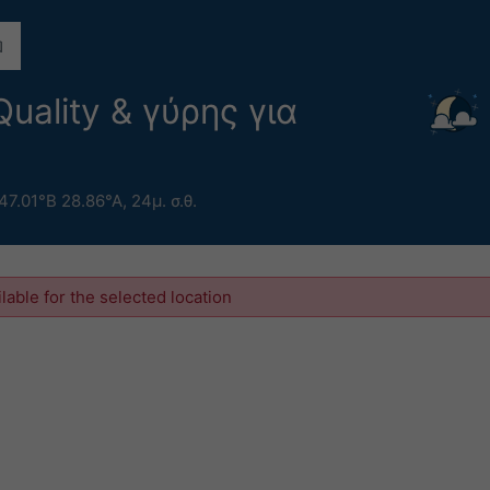
uality & γύρης για
47.01°Β 28.86°Α,
24μ. σ.θ.
ilable for the selected location