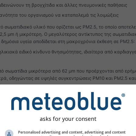
δεινώνουν τη βρογχίτιδα και άλλες πνευμονικές παθήσεις
ανότητα του οργανισμού να καταπολεμά τις λοιμώξεις
 σωματιδιακό υλικό που ορίζεται ως PM2.5, το οποίο αποτελε
 2,5 μm ή μικρότερη. Ο μεγαλύτερος αντίκτυπος της σωματιδια
δημόσια υγεία αποδίδεται στη μακροχρόνια έκθεση σε PM2.5:
λικιακά ειδικό κίνδυνο θνησιμότητας, ιδιαίτερα από καρδιαγγ
πό σωματίδια μικρότερα από 62 μm που προέρχονται από ερήμ
ικρά, οδηγώντας σε υψηλές συγκεντρώσεις PM10 και PM2.5 και 
ία.
ώσεων αερίων ρύπανσης του ατμοσφαιρικού αέρα εμφανίζοντα
(O₃)
στα κατώτερα στρώματα της τροπόσφαιρας προκαλείται 
ορεί να:
asks for your consent
αθιά και έντονη αναπνοή
 πόνο κατά τη βαθιά εισπνοή
Personalised advertising and content, advertising and content