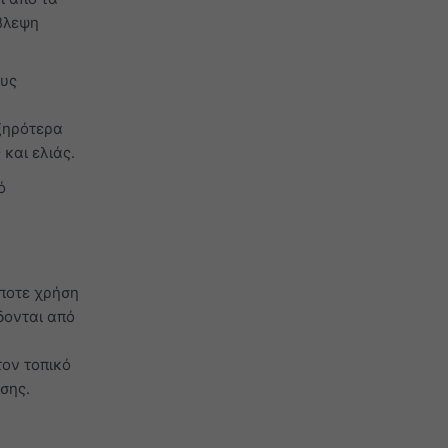
βλεψη
ους
 ξηρότερα
και ελιάς.
ό
ήποτε χρήση
δονται από
τον τοπικό
σης.