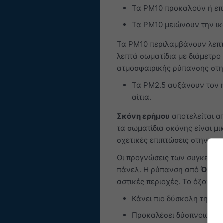
Τα PM10 προκαλούν ή επι
Τα PM10 μειώνουν την ικ
Τα PM10 περιλαμβάνουν λεπτό
λεπτά σωματίδια με διάμετρο
ατμοσφαιρικής ρύπανσης στη 
Τα PM2.5 αυξάνουν τον η
αίτια.
Σκόνη ερήμου
αποτελείται α
τα σωματίδια σκόνης είναι μ
σχετικές επιπτώσεις στην υγε
Οι προγνώσεις των συγκεντρ
πάνελ. Η ρύπανση από
Όζον 
αστικές περιοχές. Το όζον μπ
Κάνει πιο δύσκολη την β
Προκαλέσει δύσπνοια και