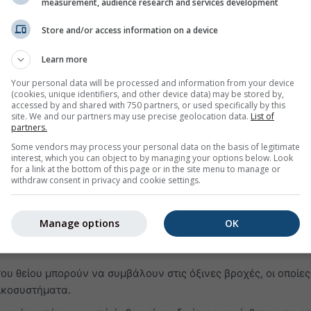
measurement, audience research and services development
ο ή ερεθισμό στον λαιμό
Store and/or access information on a device
αι βλάβη των αεραγωγών
νόσους όπως άσθμα, εμφύσημα και χρόνια βρογχίτιδα
Learn more
ων ασθματικών κρίσεων
Your personal data will be processed and information from your device
(cookies, unique identifiers, and other device data) may be stored by,
ο ευάλωτους σε λοιμώξεις
accessed by and shared with 750 partners, or used specifically by this
site. We and our partners may use precise geolocation data.
List of
υς πνεύμονες ακόμη και όταν τα συμπτώματα έχουν υποχωρήσ
partners.
Some vendors may process your personal data on the basis of legitimate
ρακτική πνευμονοπάθεια (ΧΑΠ)
interest, which you can object to by managing your options below. Look
for a link at the bottom of this page or in the site menu to manage or
αι ένα αέριο αόρατο με έντονη, δυσάρεστη οσμή. Αντιδρά εύκ
withdraw consent in privacy and cookie settings.
πιβλαβείς ενώσεις, όπως θειικό οξύ, θειώδες οξύ και σωματίδι
Manage options
OK
 SO₂ μπορεί να βλάψει το αναπνευστικό σύστημα και να δυσκ
του θείου μπορούν να συμβάλουν στις όξινες βροχές, οι οποίες
ικοσυστήματα.