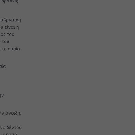
πιδράσεις
ιαβρωτική
υ είναι η
ρος του
ο του
 το οποίο
σία
α
ην
ν άνοιξη,
όνο δέντρο
ι από τα