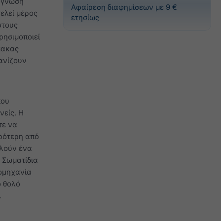
ρόγνωση
Αφαίρεση διαφημίσεων με 9 €
ελεί μέρος
ετησίως
στους
ρησιμοποιεί
μακας
ανίζουν
που
νείς. Η
τε να
κρότερη από
ελούν ένα
. Σωματίδια
ιομηχανία
ο θολό
.