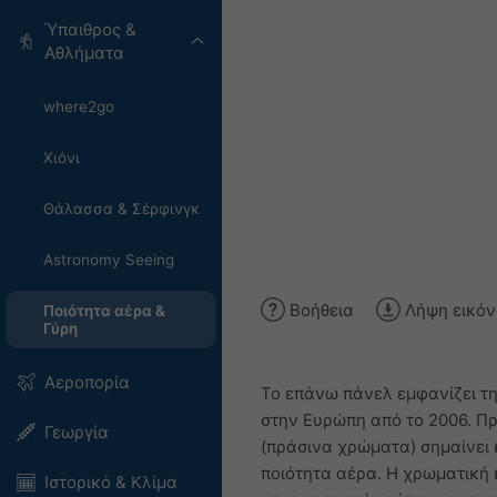
Ύπαιθρος &
Αθλήματα
where2go
Χιόνι
Θάλασσα & Σέρφινγκ
Astronomy Seeing
Βοήθεια
Λήψη εικόν
Ποιότητα αέρα &
Γύρη
Αεροπορία
Το επάνω πάνελ εμφανίζει τη
στην Ευρώπη από το 2006. Πρό
Γεωργία
(πράσινα χρώματα) σημαίνει 
ποιότητα αέρα. Η χρωματική 
Ιστορικό & Κλίμα