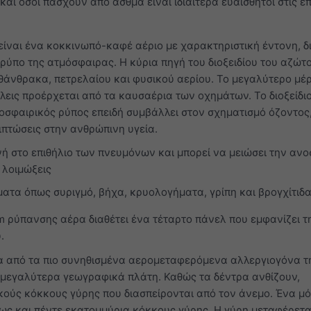
 και όσοι πάσχουν από άσθμα είναι ιδιαίτερα ευαίσθητοι στις ε
είναι ένα κοκκινωπό-καφέ αέριο με χαρακτηριστική έντονη, δ
ρύπο της ατμόσφαιρας. Η κύρια πηγή του διοξειδίου του αζώτο
άνθρακα, πετρελαίου και φυσικού αερίου. Το μεγαλύτερο μέ
όλεις προέρχεται από τα καυσαέρια των οχημάτων. Το διοξείδι
οσφαιρικός ρύπος επειδή συμβάλλει στον σχηματισμό όζοντος,
ιπτώσεις στην ανθρώπινη υγεία.
ή στο επιθήλιο των πνευμόνων και μπορεί να μειώσει την ανο
 λοιμώξεις
ατα όπως συριγμό, βήχα, κρυολογήματα, γρίπη και βρογχίτιδ
m ρύπανσης αέρα διαθέτει ένα τέταρτο πάνελ που εμφανίζει τ
.
α από τα πιο συνηθισμένα αερομεταφερόμενα αλλεργιογόνα τη
 μεγαλύτερα γεωγραφικά πλάτη. Καθώς τα δέντρα ανθίζουν,
ούς κόκκους γύρης που διασπείρονται από τον άνεμο. Ένα μ
ως και πέντε εκατομμύρια κόκκους γύρης. Η γύρη μεταφέρετα