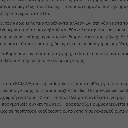
διανύσει μεγάλες αποστάσεις. Παρουσιάζουμε λοιπόν την πρό
χύτητα ανέμου στα 10 m.
εί τον κύριο εκλυτικό παράγοντα αλλεργιών στη γύρη κατά τ
εί μερικά από τα πιο σοβαρά και δύσκολα στην αντιμετώπιση
, η περίοδος γύρης αγρωστωδών διαρκεί αρκετούς μήνες. Σε
ι σημαντικά συντομότερη, όπως και οι περίοδοι γύρης σημύδας 
 καθαρίσουν τον αέρα από τη γύρη, αλλά αν συνοδεύονται απ
οι αυξάνουν αρχικά τη συγκέντρωση γύρης.
ούτε το ECMWF, ούτε η meteoblue φέρουν ευθύνη για οποιαδ
ριών πρόγνωσης που παρουσιάζονται εδώ. Οι προγνώσεις εκδί
ε χωρική ανάλυση 12 km. Τα αποτελέσματα ενδέχεται να μην
ς πραγματικές συγκεντρώσεις. Παρακαλούμε συμβουλευθείτε 
ιδίως σε περίπτωση κορύφωσης ρύπανσης ή συναγερμού ρύπαν