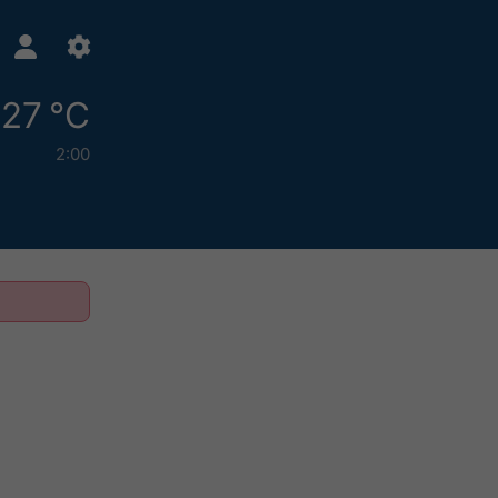
27 °C
2:00