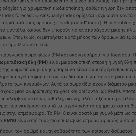
meteogram για να υποδείξει το επίπεδο ρύπανσης. Για την π
 οδηγίες για χρωματική κωδικοποίηση, καθώς η γύρη δεν αποτ
 Index forecast. Ο Air Quality Index ορίζεται ξεχωριστά κοντά 
 μακριά από τους δρόμους ("background" index). Η meteoblue χ
ή τα μοντέλα καιρού δεν μπορούν να αναπαράγουν μικρής κλί
όμων. Επομένως, οι μετρήσεις κατά μήκος των δρόμων θα εμφ
που προβλέπονται εδώ.
ν πρόγνωση σωματιδίων (PM και σκόνη ερήμου) για Κισινάου. Η
ωματιδιακή ύλη (PM)
είναι μικροσκοπική στερεή ή υγρή ύλη 
ς της σωματιδιακής ύλης μπορεί να είναι φυσικές ή ανθρωπογε
δημόσια υγεία αφορά τα σωματίδια που είναι αρκετά μικρά ώσ
ήματα των πνευμόνων. Αυτά τα σωματίδια έχουν διάμετρο μι
 πάχους μιας ανθρώπινης τρίχας) και ορίζονται ως PM10. Αποτ
 περιλαμβάνει καπνό, αιθάλη, σκόνη, αλάτι, οξέα και μέταλλα
έρια που εκπέμπονται από τα μηχανοκίνητα οχήματα και τη β
εις στην ατμόσφαιρα. Το PM10 είναι ορατό με γυμνό μάτι ως τ
Τα
PM10
είναι από τους πιο επιβλαβείς ατμοσφαιρικούς ρύπους
ήσουν τον αριθμό και τη σοβαρότητα των κρίσεων άσθματος