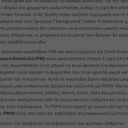
meteogram για να υποδείξει το επίπεδο ρύπανσης. Για την π
 οδηγίες για χρωματική κωδικοποίηση, καθώς η γύρη δεν αποτ
 Index forecast. Ο Air Quality Index ορίζεται ξεχωριστά κοντά 
 μακριά από τους δρόμους ("background" index). Η meteoblue χ
ή τα μοντέλα καιρού δεν μπορούν να αναπαράγουν μικρής κλί
όμων. Επομένως, οι μετρήσεις κατά μήκος των δρόμων θα εμφ
που προβλέπονται εδώ.
ν πρόγνωση σωματιδίων (PM και σκόνη ερήμου) για Santa Rosa.
ωματιδιακή ύλη (PM)
είναι μικροσκοπική στερεή ή υγρή ύλη 
ς της σωματιδιακής ύλης μπορεί να είναι φυσικές ή ανθρωπογε
δημόσια υγεία αφορά τα σωματίδια που είναι αρκετά μικρά ώσ
ήματα των πνευμόνων. Αυτά τα σωματίδια έχουν διάμετρο μι
 πάχους μιας ανθρώπινης τρίχας) και ορίζονται ως PM10. Αποτ
 περιλαμβάνει καπνό, αιθάλη, σκόνη, αλάτι, οξέα και μέταλλα
έρια που εκπέμπονται από τα μηχανοκίνητα οχήματα και τη β
εις στην ατμόσφαιρα. Το PM10 είναι ορατό με γυμνό μάτι ως τ
Τα
PM10
είναι από τους πιο επιβλαβείς ατμοσφαιρικούς ρύπους
ήσουν τον αριθμό και τη σοβαρότητα των κρίσεων άσθματος