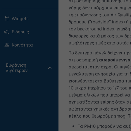
ατμοσφαιρικής ρύπανσης του 
γύρης δεν υπάρχουν επίσημες
της πρόγνωσης του Air Quality
Widgets
δρόμους ("roadside" index) ή
τον background index, επειδ
Ειδήσεις
διαφορές κατά μήκος των δρ
υψηλότερες τιμές από αυτές 
Κοινότητα
Το δεύτερο πάνελ δείχνει τη
ατμοσφαιρική
αιωρούμενη σ
Εμφάνιση
αιωρείται στον αέρα. Οι πηγέ
λιγότερων
μεγαλύτερη ανησυχία για τη 
εισπνέονται στα βαθύτερα τμ
10 μικρά (περίπου το 1/7 του
μείγμα υλικών που μπορεί να
σχηματίζονται επίσης όταν α
υφίστανται χημικές αντιδράσ
πέπλο που θεωρούμε smog. 
Τα PM10 μπορούν να αυξ