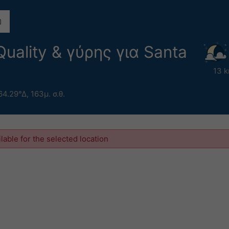
uality & γύρης για Santa
13 
64.29°Δ,
163μ. σ.θ.
ilable for the selected location