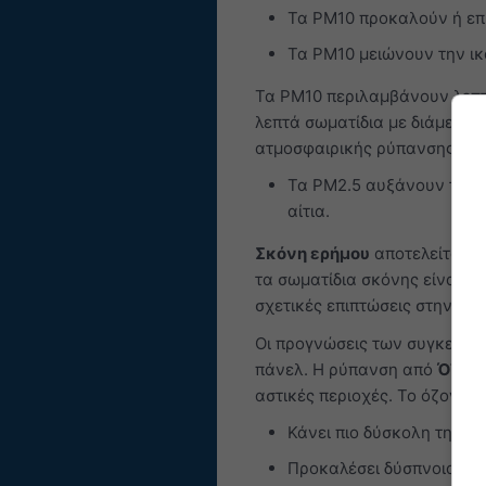
Τα PM10 προκαλούν ή επι
Τα PM10 μειώνουν την ικ
Τα PM10 περιλαμβάνουν λεπτό
λεπτά σωματίδια με διάμετρο
ατμοσφαιρικής ρύπανσης στη 
Τα PM2.5 αυξάνουν τον η
αίτια.
Σκόνη ερήμου
αποτελείται α
τα σωματίδια σκόνης είναι μ
σχετικές επιπτώσεις στην υγε
Οι προγνώσεις των συγκεντρ
πάνελ. Η ρύπανση από
Όζον 
αστικές περιοχές. Το όζον μπ
Κάνει πιο δύσκολη την β
Προκαλέσει δύσπνοια και