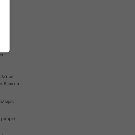
ει
ολα με
α θειικού
ολέψει
 μπορεί