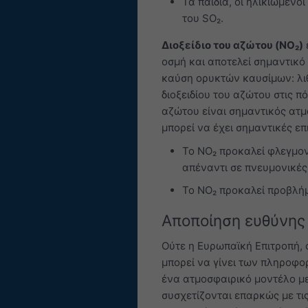
Τα παιδιά, οι ηλικιωμένοι
του SO₂.
Διοξείδιο του αζώτου (NO₂)
οσμή και αποτελεί σημαντικό 
καύση ορυκτών καυσίμων: λιθ
διοξειδίου του αζώτου στις π
αζώτου είναι σημαντικός ατμ
μπορεί να έχει σημαντικές επ
Το NO₂ προκαλεί φλεγμον
απέναντι σε πνευμονικές
Το NO₂ προκαλεί προβλήμ
Αποποίηση ευθύνης
Ούτε η Ευρωπαϊκή Επιτροπή, 
μπορεί να γίνει των πληροφο
ένα ατμοσφαιρικό μοντέλο μ
συσχετίζονται επαρκώς με τι