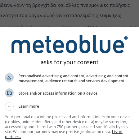
δεινώνουν τη βρογχίτιδα και άλλες πνευμονικές παθήσεις
ανότητα του οργανισμού να καταπολεμά τις λοιμώξεις
 σωματιδιακό υλικό που ορίζεται ως PM2.5, το οποίο αποτελε
 2,5 μm ή μικρότερη. Ο μεγαλύτερος αντίκτυπος της σωματιδια
δημόσια υγεία αποδίδεται στη μακροχρόνια έκθεση σε PM2.5:
λικιακά ειδικό κίνδυνο θνησιμότητας, ιδιαίτερα από καρδιαγγ
asks for your consent
πό σωματίδια μικρότερα από 62 μm που προέρχονται από ερήμ
Personalised advertising and content, advertising and content
ικρά, οδηγώντας σε υψηλές συγκεντρώσεις PM10 και PM2.5 και 
measurement, audience research and services development
ία.
Store and/or access information on a device
ώσεων αερίων ρύπανσης του ατμοσφαιρικού αέρα εμφανίζοντα
(O₃)
στα κατώτερα στρώματα της τροπόσφαιρας προκαλείται 
Learn more
ορεί να:
Your personal data will be processed and information from your device
(cookies, unique identifiers, and other device data) may be stored by,
αθιά και έντονη αναπνοή
accessed by and shared with 750 partners, or used specifically by this
site. We and our partners may use precise geolocation data.
List of
 πόνο κατά τη βαθιά εισπνοή
partners.