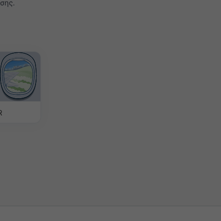
σης.
R