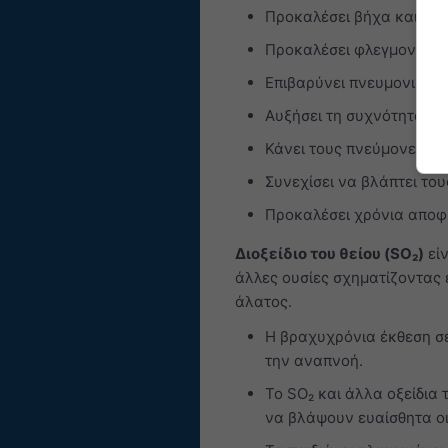
Προκαλέσει βήχα και πόν
Προκαλέσει φλεγμονή κ
Επιβαρύνει πνευμονικές 
Αυξήσει τη συχνότητα τ
Κάνει τους πνεύμονες πι
Συνεχίσει να βλάπτει το
Προκαλέσει χρόνια αποφ
Διοξείδιο του θείου (SO₂)
είν
άλλες ουσίες σχηματίζοντας ε
άλατος.
Η βραχυχρόνια έκθεση σε
την αναπνοή.
Το SO₂ και άλλα οξείδια 
να βλάψουν ευαίσθητα ο