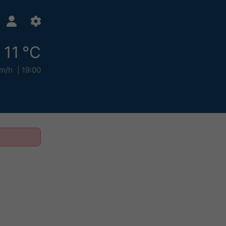
11 °C
km/h
19:00