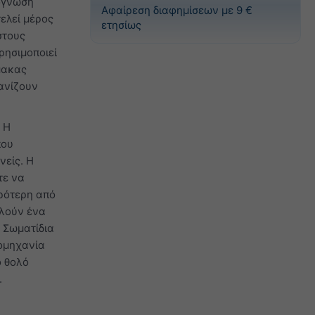
ρόγνωση
Αφαίρεση διαφημίσεων με 9 €
ελεί μέρος
ετησίως
στους
ρησιμοποιεί
μακας
ανίζουν
 Η
που
νείς. Η
τε να
κρότερη από
ελούν ένα
. Σωματίδια
ιομηχανία
ο θολό
.