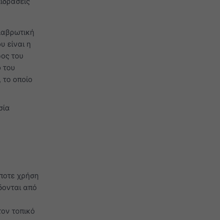
πιδράσεις
ιαβρωτική
υ είναι η
ρος του
ο του
 το οποίο
σία
α
ήποτε χρήση
δονται από
τον τοπικό