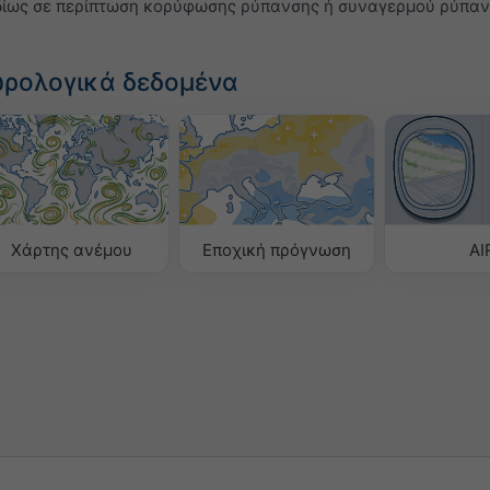
ιδίως σε περίπτωση κορύφωσης ρύπανσης ή συναγερμού ρύπαν
ωρολογικά δεδομένα
Χάρτης ανέμου
Εποχική πρόγνωση
AI