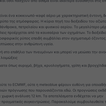
 και όσοι πάσχουν από άσθμα είναι ιδιαίτερα ευαίσθητοι στις ε
είναι ένα κοκκινωπό-καφέ αέριο με χαρακτηριστική έντονη, δ
ρύπο της ατμόσφαιρας. Η κύρια πηγή του διοξειδίου του αζώτο
άνθρακα, πετρελαίου και φυσικού αερίου. Το μεγαλύτερο μέ
όλεις προέρχεται από τα καυσαέρια των οχημάτων. Το διοξείδι
οσφαιρικός ρύπος επειδή συμβάλλει στον σχηματισμό όζοντος,
ιπτώσεις στην ανθρώπινη υγεία.
ή στο επιθήλιο των πνευμόνων και μπορεί να μειώσει την ανο
 λοιμώξεις
ατα όπως συριγμό, βήχα, κρυολογήματα, γρίπη και βρογχίτιδ
ούτε το ECMWF, ούτε η meteoblue φέρουν ευθύνη για οποιαδ
ριών πρόγνωσης που παρουσιάζονται εδώ. Οι προγνώσεις εκδί
ε χωρική ανάλυση 12 km. Τα αποτελέσματα ενδέχεται να μην
ς πραγματικές συγκεντρώσεις. Παρακαλούμε συμβουλευθείτε 