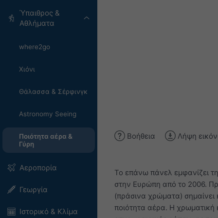
Ύπαιθρος &
Αθλήματα
where2go
Χιόνι
Θάλασσα & Σέρφινγκ
Astronomy Seeing
Βοήθεια
Λήψη εικόν
Ποιότητα αέρα &
Γύρη
Αεροπορία
Το επάνω πάνελ εμφανίζει τη
στην Ευρώπη από το 2006. Πρό
Γεωργία
(πράσινα χρώματα) σημαίνει 
ποιότητα αέρα. Η χρωματική 
Ιστορικό & Κλίμα