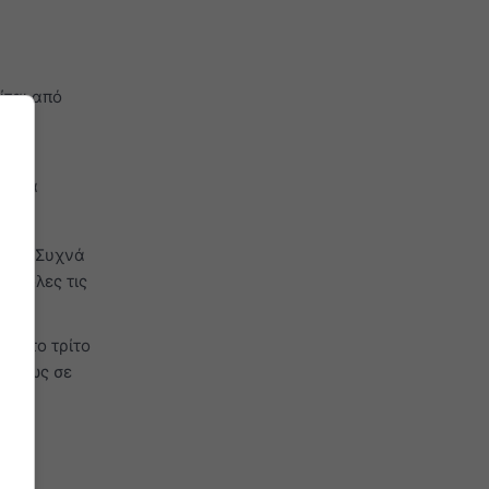
ίται από
κής
ειακά
ους. Συχνά
σε όλες τις
ι στο τρίτο
κυρίως σε