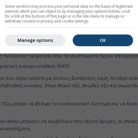
ο ή ερεθισμό στον λαιμό
Some vendors may process your personal data on the basis of legitimate
interest, which you can object to by managing your options below. Look
αι βλάβη των αεραγωγών
for a link at the bottom of this page or in the site menu to manage or
withdraw consent in privacy and cookie settings.
νόσους όπως άσθμα, εμφύσημα και χρόνια βρογχίτιδα
ων ασθματικών κρίσεων
Manage options
OK
ο ευάλωτους σε λοιμώξεις
υς πνεύμονες ακόμη και όταν τα συμπτώματα έχουν υποχωρήσ
ρακτική πνευμονοπάθεια (ΧΑΠ)
αι ένα αέριο αόρατο με έντονη, δυσάρεστη οσμή. Αντιδρά εύκ
πιβλαβείς ενώσεις, όπως θειικό οξύ, θειώδες οξύ και σωματίδι
 SO₂ μπορεί να βλάψει το αναπνευστικό σύστημα και να δυσκ
του θείου μπορούν να συμβάλουν στις όξινες βροχές, οι οποίες
ικοσυστήματα.