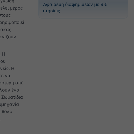
ρόγνωση
Αφαίρεση διαφημίσεων με 9 €
ελεί μέρος
ετησίως
στους
ρησιμοποιεί
μακας
ανίζουν
. Η
που
νείς. Η
τε να
κρότερη από
ελούν ένα
. Σωματίδια
ιομηχανία
ο θολό
.