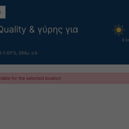
uality & γύρης για
8 k
Β 5.69°Δ,
888μ. σ.θ.
ilable for the selected location