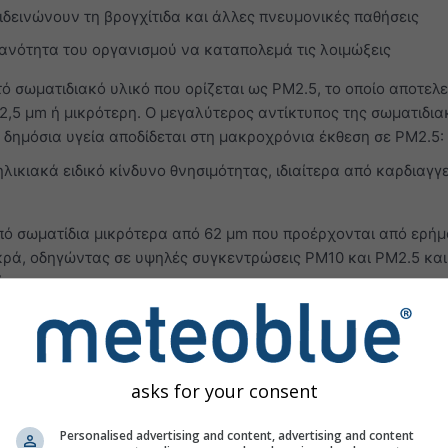
δεινώνουν τη βρογχίτιδα και άλλες πνευμονικές παθήσεις
ανότητα του οργανισμού να καταπολεμά τις λοιμώξεις
 σωματιδιακό υλικό που ορίζεται ως PM2.5, το οποίο αποτελε
 2,5 μm ή μικρότερη. Ο μεγαλύτερος αντίκτυπος της σωματιδια
δημόσια υγεία αποδίδεται στη μακροχρόνια έκθεση σε PM2.5:
λικιακά ειδικό κίνδυνο θνησιμότητας, ιδιαίτερα από καρδιαγγ
πό σωματίδια μικρότερα από 62 μm που προέρχονται από ερήμ
ικρά, οδηγώντας σε υψηλές συγκεντρώσεις PM10 και PM2.5 και 
ία.
ώσεων αερίων ρύπανσης του ατμοσφαιρικού αέρα εμφανίζοντα
(O₃)
στα κατώτερα στρώματα της τροπόσφαιρας προκαλείται 
ορεί να:
asks for your consent
αθιά και έντονη αναπνοή
 πόνο κατά τη βαθιά εισπνοή
Personalised advertising and content, advertising and content