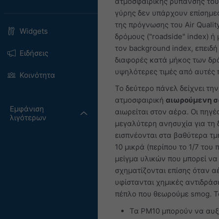
ατμοσφαιρικής ρύπανσης του 
γύρης δεν υπάρχουν επίσημες
της πρόγνωσης του Air Quality
Widgets
δρόμους ("roadside" index) ή
τον background index, επειδ
Ειδήσεις
διαφορές κατά μήκος των δρ
υψηλότερες τιμές από αυτές 
Κοινότητα
Το δεύτερο πάνελ δείχνει τη
ατμοσφαιρική
αιωρούμενη σ
Εμφάνιση
αιωρείται στον αέρα. Οι πηγέ
λιγότερων
μεγαλύτερη ανησυχία για τη 
εισπνέονται στα βαθύτερα τμ
10 μικρά (περίπου το 1/7 του
μείγμα υλικών που μπορεί να
σχηματίζονται επίσης όταν α
υφίστανται χημικές αντιδράσ
πέπλο που θεωρούμε smog. 
Τα PM10 μπορούν να αυξ