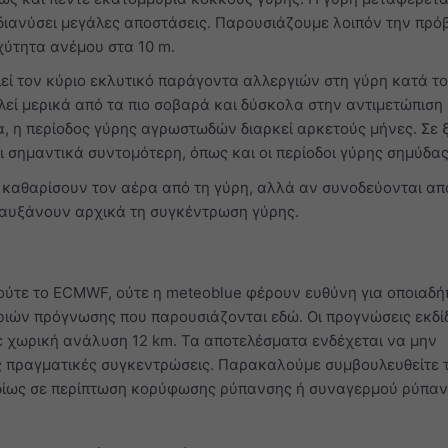
διανύσει μεγάλες αποστάσεις. Παρουσιάζουμε λοιπόν την πρό
χύτητα ανέμου στα 10 m.
εί τον κύριο εκλυτικό παράγοντα αλλεργιών στη γύρη κατά τ
εί μερικά από τα πιο σοβαρά και δύσκολα στην αντιμετώπιση
, η περίοδος γύρης αγρωστωδών διαρκεί αρκετούς μήνες. Σε
ι σημαντικά συντομότερη, όπως και οι περίοδοι γύρης σημύδας 
 καθαρίσουν τον αέρα από τη γύρη, αλλά αν συνοδεύονται απ
οι αυξάνουν αρχικά τη συγκέντρωση γύρης.
ούτε το ECMWF, ούτε η meteoblue φέρουν ευθύνη για οποιαδ
ριών πρόγνωσης που παρουσιάζονται εδώ. Οι προγνώσεις εκδί
ε χωρική ανάλυση 12 km. Τα αποτελέσματα ενδέχεται να μην
ς πραγματικές συγκεντρώσεις. Παρακαλούμε συμβουλευθείτε 
ιδίως σε περίπτωση κορύφωσης ρύπανσης ή συναγερμού ρύπαν