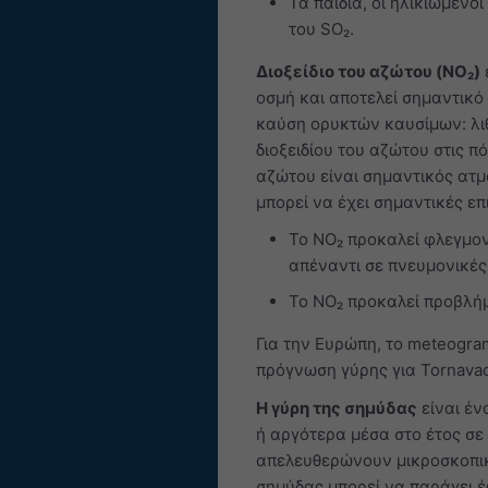
Τα παιδιά, οι ηλικιωμένοι
του SO₂.
Διοξείδιο του αζώτου (NO₂)
οσμή και αποτελεί σημαντικό 
καύση ορυκτών καυσίμων: λιθ
διοξειδίου του αζώτου στις π
αζώτου είναι σημαντικός ατμ
μπορεί να έχει σημαντικές επ
Το NO₂ προκαλεί φλεγμον
απέναντι σε πνευμονικές
Το NO₂ προκαλεί προβλήμ
Για την Ευρώπη, το meteogra
πρόγνωση γύρης για Tornavac
Η γύρη της σημύδας
είναι έν
ή αργότερα μέσα στο έτος σε
απελευθερώνουν μικροσκοπικ
σημύδας μπορεί να παράγει έ