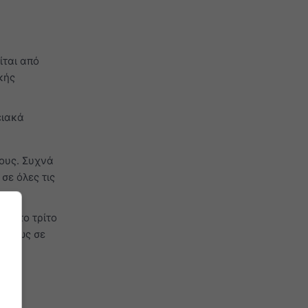
ίται από
κής
ειακά
ους. Συχνά
σε όλες τις
ι στο τρίτο
κυρίως σε