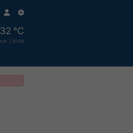
32 °C
m/h
20:00