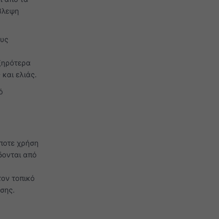
βλεψη
ους
 ξηρότερα
και ελιάς.
ό
ήποτε χρήση
δονται από
τον τοπικό
σης.