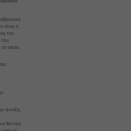
πιδράσεις
ιαβρωτική
υ είναι η
ρος του
ο του
 το οποίο
σία
α
ην
ν άνοιξη,
όνο δέντρο
ι από τα