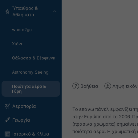
Ύπαιθρος &
Αθλήματα
where2go
Χιόνι
Θάλασσα & Σέρφινγκ
Astronomy Seeing
Βοήθεια
Λήψη εικόν
Ποιότητα αέρα &
Γύρη
Αεροπορία
Το επάνω πάνελ εμφανίζει τη
στην Ευρώπη από το 2006. Πρό
Γεωργία
(πράσινα χρώματα) σημαίνει 
ποιότητα αέρα. Η χρωματική 
Ιστορικό & Κλίμα