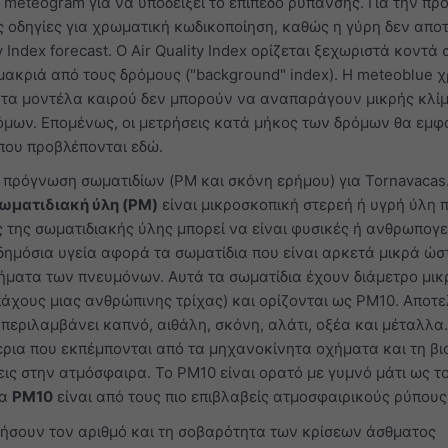
meteogram για να υποδείξει το επίπεδο ρύπανσης. Για την π
 οδηγίες για χρωματική κωδικοποίηση, καθώς η γύρη δεν αποτ
 Index forecast. Ο Air Quality Index ορίζεται ξεχωριστά κοντά 
 μακριά από τους δρόμους ("background" index). Η meteoblue χ
ή τα μοντέλα καιρού δεν μπορούν να αναπαράγουν μικρής κλί
όμων. Επομένως, οι μετρήσεις κατά μήκος των δρόμων θα εμφ
που προβλέπονται εδώ.
ν πρόγνωση σωματιδίων (PM και σκόνη ερήμου) για Tornavacas
ωματιδιακή ύλη (PM)
είναι μικροσκοπική στερεή ή υγρή ύλη 
ς της σωματιδιακής ύλης μπορεί να είναι φυσικές ή ανθρωπογε
δημόσια υγεία αφορά τα σωματίδια που είναι αρκετά μικρά ώσ
ήματα των πνευμόνων. Αυτά τα σωματίδια έχουν διάμετρο μι
 πάχους μιας ανθρώπινης τρίχας) και ορίζονται ως PM10. Αποτ
 περιλαμβάνει καπνό, αιθάλη, σκόνη, αλάτι, οξέα και μέταλλα
έρια που εκπέμπονται από τα μηχανοκίνητα οχήματα και τη β
εις στην ατμόσφαιρα. Το PM10 είναι ορατό με γυμνό μάτι ως τ
Τα
PM10
είναι από τους πιο επιβλαβείς ατμοσφαιρικούς ρύπους
ήσουν τον αριθμό και τη σοβαρότητα των κρίσεων άσθματος