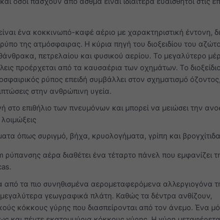
 και όσοι πάσχουν από άσθμα είναι ιδιαίτερα ευαίσθητοι στις ε
είναι ένα κοκκινωπό-καφέ αέριο με χαρακτηριστική έντονη, δ
ρύπο της ατμόσφαιρας. Η κύρια πηγή του διοξειδίου του αζώτο
άνθρακα, πετρελαίου και φυσικού αερίου. Το μεγαλύτερο μέ
όλεις προέρχεται από τα καυσαέρια των οχημάτων. Το διοξείδι
οσφαιρικός ρύπος επειδή συμβάλλει στον σχηματισμό όζοντος,
ιπτώσεις στην ανθρώπινη υγεία.
ή στο επιθήλιο των πνευμόνων και μπορεί να μειώσει την ανο
 λοιμώξεις
ατα όπως συριγμό, βήχα, κρυολογήματα, γρίπη και βρογχίτιδ
m ρύπανσης αέρα διαθέτει ένα τέταρτο πάνελ που εμφανίζει τ
as.
α από τα πιο συνηθισμένα αερομεταφερόμενα αλλεργιογόνα τη
 μεγαλύτερα γεωγραφικά πλάτη. Καθώς τα δέντρα ανθίζουν,
ούς κόκκους γύρης που διασπείρονται από τον άνεμο. Ένα μ
ως και πέντε εκατομμύρια κόκκους γύρης. Η γύρη μεταφέρετα