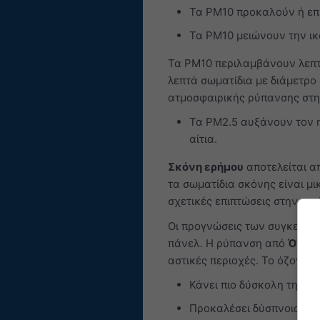
Τα PM10 προκαλούν ή επι
Τα PM10 μειώνουν την ικ
Τα PM10 περιλαμβάνουν λεπτό
λεπτά σωματίδια με διάμετρο
ατμοσφαιρικής ρύπανσης στη 
Τα PM2.5 αυξάνουν τον η
αίτια.
Σκόνη ερήμου
αποτελείται α
τα σωματίδια σκόνης είναι μ
σχετικές επιπτώσεις στην υγε
Οι προγνώσεις των συγκεντρ
πάνελ. Η ρύπανση από
Όζον 
αστικές περιοχές. Το όζον μπ
Κάνει πιο δύσκολη την β
Προκαλέσει δύσπνοια και