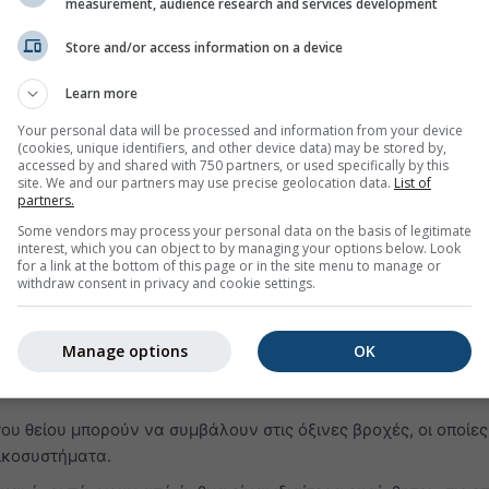
measurement, audience research and services development
ο ή ερεθισμό στον λαιμό
Store and/or access information on a device
αι βλάβη των αεραγωγών
νόσους όπως άσθμα, εμφύσημα και χρόνια βρογχίτιδα
Learn more
ων ασθματικών κρίσεων
Your personal data will be processed and information from your device
(cookies, unique identifiers, and other device data) may be stored by,
ο ευάλωτους σε λοιμώξεις
accessed by and shared with 750 partners, or used specifically by this
site. We and our partners may use precise geolocation data.
List of
υς πνεύμονες ακόμη και όταν τα συμπτώματα έχουν υποχωρήσ
partners.
Some vendors may process your personal data on the basis of legitimate
ρακτική πνευμονοπάθεια (ΧΑΠ)
interest, which you can object to by managing your options below. Look
for a link at the bottom of this page or in the site menu to manage or
αι ένα αέριο αόρατο με έντονη, δυσάρεστη οσμή. Αντιδρά εύκ
withdraw consent in privacy and cookie settings.
πιβλαβείς ενώσεις, όπως θειικό οξύ, θειώδες οξύ και σωματίδι
Manage options
OK
 SO₂ μπορεί να βλάψει το αναπνευστικό σύστημα και να δυσκ
του θείου μπορούν να συμβάλουν στις όξινες βροχές, οι οποίες
ικοσυστήματα.