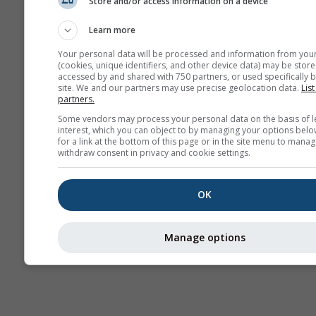
Store and/or access information on a device
Χάρτες καιρού
Learn more
Your personal data will be processed and information from you
(cookies, unique identifiers, and other device data) may be store
accessed by and shared with 750 partners, or used specifically b
site. We and our partners may use precise geolocation data.
List
partners.
Some vendors may process your personal data on the basis of l
interest, which you can object to by managing your options belo
for a link at the bottom of this page or in the site menu to manag
withdraw consent in privacy and cookie settings.
OK
Manage options