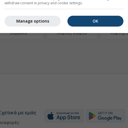
withdraw consent in privacy and cookie settings.
Manage options
OK
Θερμικά
Χάρτες καιρού
Χάρτης 
Σχετικά με εμάς
Αναφορές