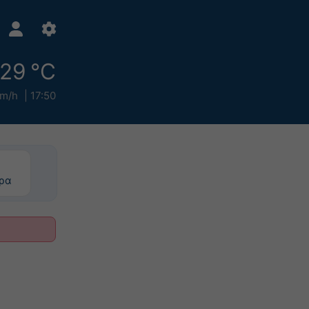
29 °C
km/h
17:50
ερα