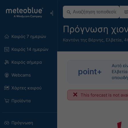
Πρόγνωση χιον
Καιρός 7 ημερών
Καντόνι της Βέρνης
,
Ελβετία
,
4
Καιρός 14 ημερών
Καιρός σήμερα
Αυτό εί
point+
Ελβετία
Webcams
οποιοδή
Χάρτες καιρού
This forecast is not ava
Προϊόντα
Πρόγνωση