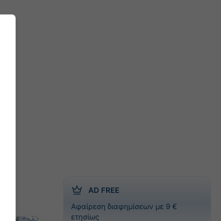
AD FREE
Αφαίρεση διαφημίσεων με 9 €
ετησίως