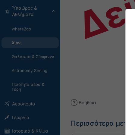
Δε
Ύπαιθρος &
Αθλήματα
where2go
Χιόνι
Θάλασσα & Σέρφινγκ
Astronomy Seeing
Ποιότητα αέρα &
Γύρη
Βοήθεια
Αεροπορία
Γεωργία
Περισσότερα μετε
Ιστορικό & Κλίμα