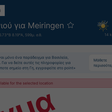
ιού για Meiringen
14 
6.73°Β 8.19°Α,
599μ. σ.θ.
ναι μόνο ένα παράδειγμα για Βασιλεία,
Μάθετε
. Για να δείτε αυτές τις πληροφορίες για
περισσότ
ποτε σημείο στη Γη, εγγραφείτε στο point+
ilable for the selected location