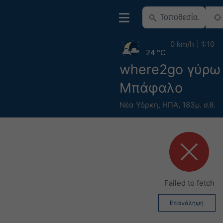
0 km/h
1:10
24 °C
where2go γύρω
Μπάφαλο
Νέα Υόρκη
,
ΗΠΑ
,
183μ. σ.θ.
Failed to fetch
Επανάληψη