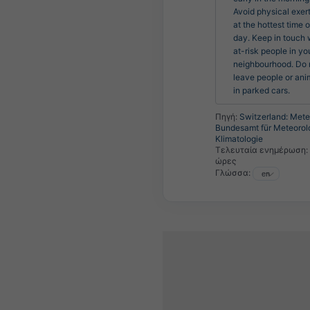
Avoid physical exert
at the hottest time of
day. Keep in touch w
at-risk people in you
neighbourhood. Do n
leave people or anim
in parked cars.
Πηγή:
Switzerland: Met
Bundesamt für Meteorol
Klimatologie
Τελευταία ενημέρωση:
ώρες
Γλώσσα: