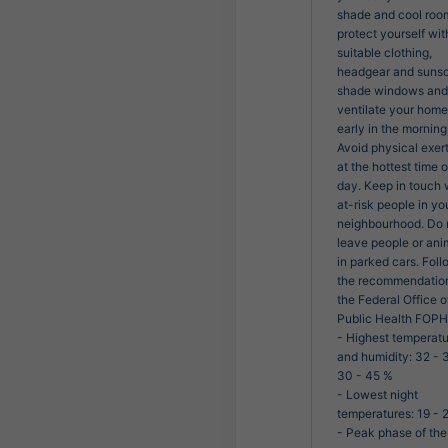
shade and cool room
protect yourself with
suitable clothing, 
headgear and sunsc
shade windows and 
ventilate your home 
early in the morning.
Avoid physical exert
at the hottest time of
day. Keep in touch w
at-risk people in you
neighbourhood. Do n
leave people or anim
in parked cars. Foll
the recommendation
the Federal Office of
Public Health FOPH.
- Highest temperatu
and humidity: 32 - 3
30 - 45 %

- Lowest night 
temperatures: 19 - 2
- Peak phase of the 