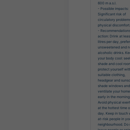
600 m a.s.l.

- Possible impacts: 
Significant risk of 
circulatory problems
physical discomfort.
- Recommendations 
action: Drink at least
litres per day, prefer
unsweetened and n
alcoholic drinks. Ke
your body cool: seek
shade and cool room
protect yourself with
suitable clothing, 
headgear and sunsc
shade windows and 
ventilate your home 
early in the morning.
Avoid physical exert
at the hottest time of
day. Keep in touch w
at-risk people in you
neighbourhood. Do n
leave people or anim