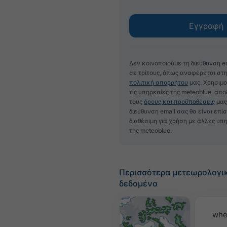
Δεν κοινοποιούμε τη διεύθυνση e
σε τρίτους, όπως αναφέρεται στ
πολιτική απορρήτου
μας. Χρησιμ
τις υπηρεσίες της meteoblue, απ
τους
όρους και προϋποθέσεις
μας
διεύθυνση email σας θα είναι επί
διαθέσιμη για χρήση με άλλες υπ
της meteoblue.
Περισσότερα μετεωρολογι
δεδομένα
whe