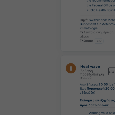
the recommendation
the Federal Office of
Public Health FOPH
Πηγή:
Switzerland: Met
Bundesamt für Meteorol
Klimatologie
Τελευταία ενημέρωση:
μέρες
Γλώσσα:
Heat wave
Σοβαρή
Επε
προειδοποίηση
καιρού
Από
Σήμερα
20:05
(σε 
Έως
Παρασκευή 20:00
εβδομάδα)
Επίσημες επεξηγήσεις
προειδοποιήσεων:
- Warning valid belo