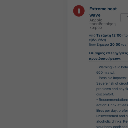
Extreme heat
wave
Ακραία
προειδοποίηση
καιρού
Από
Τετάρτη 12:00
(πρ
εβδομάδα)
Έως
Σήμερα
20:00
(σε 
Επίσημες επεξηγήσεις
προειδοποιήσεων:
- Warning valid belo
600 m a.s.l.

- Possible impacts: 
Severe risk of circul
problems and physic
discomfort.

- Recommendations 
action: Drink at least
litres per day, prefer
unsweetened and n
alcoholic drinks. Ke
your body cool: seek