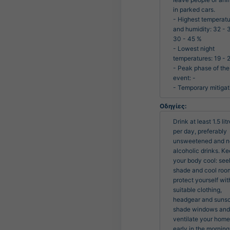
in parked cars.

- Highest temperatu
and humidity: 32 - 3
30 - 45 %

- Lowest night 
temperatures: 19 - 2
- Peak phase of the 
event: -

- Temporary mitigat
Οδηγίες:
Drink at least 1.5 litr
per day, preferably 
unsweetened and n
alcoholic drinks. Ke
your body cool: seek
shade and cool room
protect yourself with
suitable clothing, 
headgear and sunsc
shade windows and 
ventilate your home 
early in the morning.