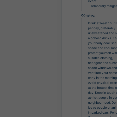
event: -

- Temporary mitigat
Οδηγίες:
Drink at least 1.5 litr
per day, preferably 
unsweetened and n
alcoholic drinks. Ke
your body cool: seek
shade and cool room
protect yourself with
suitable clothing, 
headgear and sunsc
shade windows and 
ventilate your home 
early in the morning.
Avoid physical exert
at the hottest time of
day. Keep in touch w
at-risk people in you
neighbourhood. Do n
leave people or anim
in parked cars. Foll