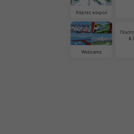
Χάρτες καιρού
Ποιότ
& 
Webcams