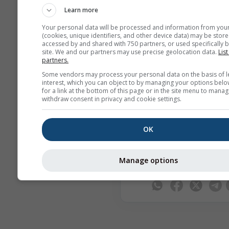
Learn more
Your personal data will be processed and information from you
Οι προειδοποιήσεις έντονων 
(cookies, unique identifiers, and other device data) may be store
φαινομένων παρέχονται στη
accessed by and shared with 750 partners, or used specifically b
site. We and our partners may use precise geolocation data.
List
από περισσότερους από 80 ε
partners.
φορείς παγκοσμίως. Η meteob
Some vendors may process your personal data on the basis of l
φέρει καμία ευθύνη σχετικά μ
interest, which you can object to by managing your options belo
for a link at the bottom of this page or in the site menu to manag
πραγματικό περιεχόμενο ή τ
withdraw consent in privacy and cookie settings.
προειδοποιήσεων. Τα ζητήμα
μπορούν να αναφερθούν μέσ
OK
φόρμας σχολίων
μας και θα
διαβιβαστούν στους αρμόδιου
Manage options
Κοινοποιήστε αυτήν την
πρόγνωση