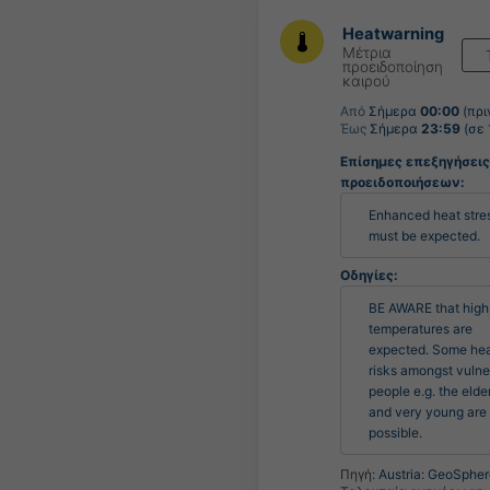
Heatwarning
Μέτρια
προειδοποίηση
καιρού
Από
Σήμερα
00:00
(πρι
Έως
Σήμερα
23:59
(σε 
Επίσημες επεξηγήσεις
προειδοποιήσεων:
Enhanced heat stres
must be expected.
Οδηγίες:
BE AWARE that high 
temperatures are 
expected. Some heal
risks amongst vulne
people e.g. the elder
and very young are 
possible.
Πηγή:
Austria: GeoSpher