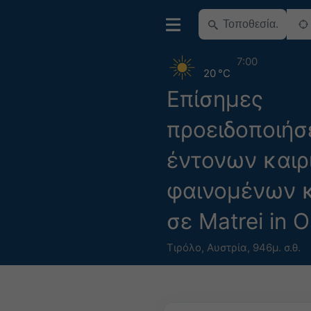
7:00
20 °C
Επίσημες
προειδοποιήσ
έντονων καιρ
φαινομένων 
σε Matrei in Os
Τιρόλο
,
Αυστρία
,
946μ. σ.θ.