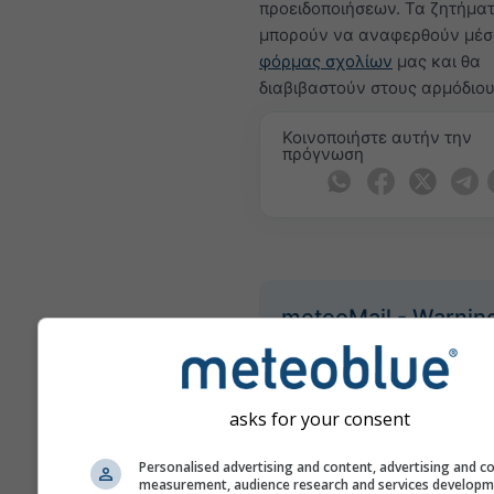
προειδοποιήσεων. Τα ζητήμα
μπορούν να αναφερθούν μέσ
φόρμας σχολίων
μας και θα
διαβιβαστούν στους αρμόδιου
Κοινοποιήστε αυτήν την
πρόγνωση
meteoMail - Warnin
Matrei in Osttirol
Λάβετε προειδοποιήσεις και
email δωρεάν.
asks for your consent
Το meteoMail είναι δωρεάν κ
μπορείτε να διαγραφείτε οπο
Personalised advertising and content, advertising and c
στιγμή.
measurement, audience research and services develop