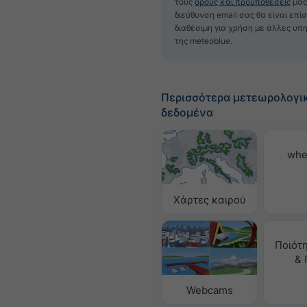
τους
όρους και προϋποθέσεις
μας
διεύθυνση email σας θα είναι επί
διαθέσιμη για χρήση με άλλες υπ
της meteoblue.
Περισσότερα μετεωρολογι
δεδομένα
whe
Χάρτες καιρού
Ποιότ
& 
Webcams