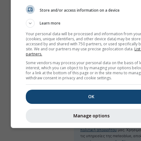
Store and/or access information on a device
Learn more
Your personal data will be processed and information from you
(cookies, unique identifiers, and other device data) may be store
Εγγραφή στο newsletter
accessed by and shared with 750 partners, or used specifically b
site. We and our partners may use precise geolocation data.
List
partners.
Some vendors may process your personal data on the basis of l
interest, which you can object to by managing your options belo
for a link at the bottom of this page or in the site menu to manag
withdraw consent in privacy and cookie settings.
OK
Manage options
Δεν κοινοποιούμε τη διεύθυνση e
σε τρίτους, όπως αναφέρεται στ
πολιτική απορρήτου
μας. Χρησιμ
τις υπηρεσίες της meteoblue, απ