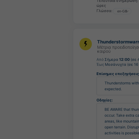
Τελευταία ενημέρωση:
ώρες
Γλώσσα:
Thunderstormwar
Μέτρια προειδοποίησ
καιρού
Από
Σήμερα
12:00
(σε 
Έως
Μεσάνυχτα (σε 16
Επίσημες επεξηγήσει
Thunderstorms with 
expected.
Οδηγίες:
BE AWARE that thun
occur. Take extra ca
areas, like mountain
open terrain. Disrupt
activities is possible