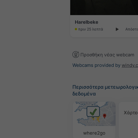
Harelbeke
πριν 25 λεπτά
Απόστα
Προσθήκη νέας webcam
Webcams provided by
windy.
Περισσότερα μετεωρολογι
δεδομένα
Χάρτε
where2go