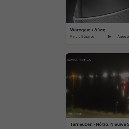
Waregem › Δύση
πριν 5 λεπτά
Απόστα