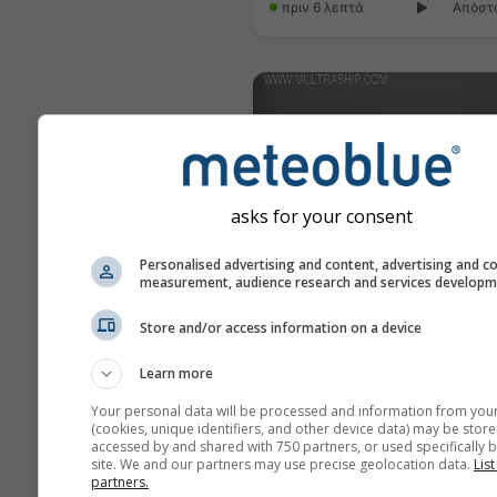
πριν 6 λεπτά
Απόστα
asks for your consent
Personalised advertising and content, advertising and c
measurement, audience research and services develop
Store and/or access information on a device
Terneuzen › Βόρεια
πριν 5 λεπτά
Απόσ
Learn more
Your personal data will be processed and information from you
(cookies, unique identifiers, and other device data) may be store
accessed by and shared with 750 partners, or used specifically b
site. We and our partners may use precise geolocation data.
List
partners.