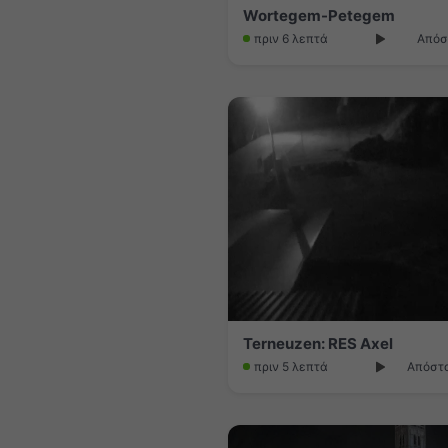
Wortegem-Petegem
πριν 6 λεπτά
Απόσ
Terneuzen: RES Axel
πριν 5 λεπτά
Απόστα