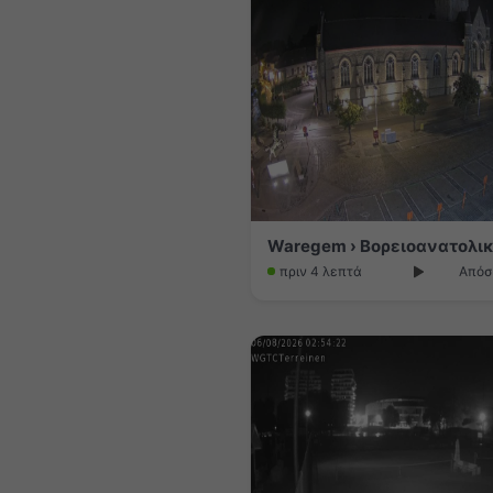
πριν 4 λεπτά
Απόσ