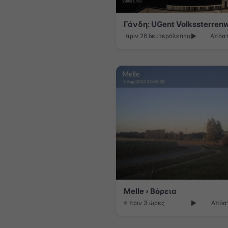
Γάνδη: UGent Volkssterren
πριν 26 δευτερόλεπτα
Απόστ
Melle › Βόρεια
πριν 3 ώρες
Απόστ