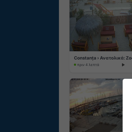
Constanța › Ανατολικά: Z
πριν 4 λεπτά