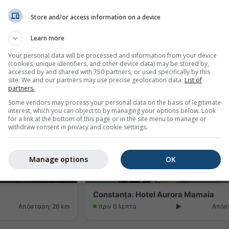
Store and/or access information on a device
galia Marina
Learn more
Απόσταση: 21.8 km
πριν 8 λεπτά
Απόστα
Your personal data will be processed and information from your device
(cookies, unique identifiers, and other device data) may be stored by,
accessed by and shared with 750 partners, or used specifically by this
site. We and our partners may use precise geolocation data.
List of
partners.
Some vendors may process your personal data on the basis of legitimate
interest, which you can object to by managing your options below. Look
for a link at the bottom of this page or in the site menu to manage or
withdraw consent in privacy and cookie settings.
Manage options
OK
Constanța: Hotel Aurora Mamaia
Απόσταση: 26 km
πριν 6 λεπτά
Απόσ