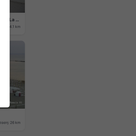
Constanța: Zona Centrală › Βόρεια: Plaja La Perla - Plaja Aventura - Plaja Flora - Black Sea
ση: 24.1 km
ταση: 26 km