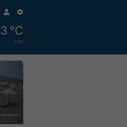
3 °C
5:25