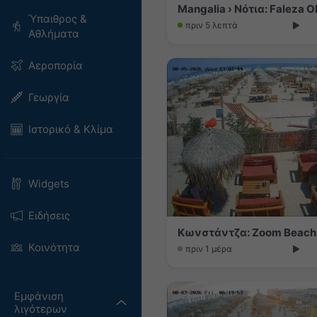
Mangalia › Νότια: Faleza O
Ύπαιθρος &
πριν 5 λεπτά
Αθλήματα
Αεροπορία
Γεωργία
Ιστορικό & Κλίμα
Widgets
Ειδήσεις
Κωνστάντζα: Zoom Beach
Κοινότητα
πριν 1 μέρα
Εμφάνιση
λιγότερων