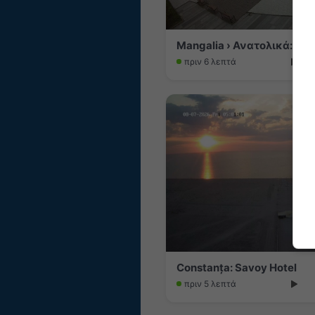
Mangalia › Ανατολικά: Man
πριν 6 λεπτά
Constanța: Savoy Hotel
πριν 5 λεπτά