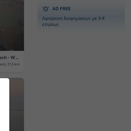
AD FREE
Αφαίρεση διαφημίσεων με 9 €
ετησίως
Κωνστάντζα › Ανατολικά: Zoom Beach - WEGO Kiteboarding
ση: 21.5 km