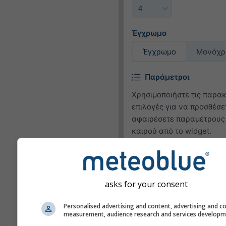
Έγχρωμο
Έγχρωμο
Μονόχρ
Παράμετροι
Χρησιμοποιήστε τις παρα
επιλογές για να προσθέσε
αφαιρέσετε παραμέτρους
καιρού από το widget.
Εικονόγραμμα
Θερμοκρασία (μέγ.)
asks for your consent
Θερμοκρασία (ελάχ.)
Personalised advertising and content, advertising and c
Ταχύτητα ανέμου
measurement, audience research and services develop
Ριπή ανέμου