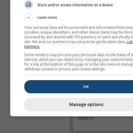
Store and/or access information on a device
Διεύθυνση ανέμου
Learn more
Δείκτης UV
Your personal data will be processed and information from you
Σχετική υγρασία
(cookies, unique identifiers, and other device data) may be store
accessed by and shared with 750 partners, or used specifically b
Υετός
site. We and our partners may use precise geolocation data.
List
partners.
Πιθανότητα
Some vendors may process your personal data on the basis of l
κατακρημνίσεων
interest, which you can object to by managing your options belo
for a link at the bottom of this page or in the site menu to manag
rainSPOT
withdraw consent in privacy and cookie settings.
Πίεση
OK
Φόντο
Χωρίς φόντο: Σκούρ
κείμενο
Manage options
Χωρίς φόντο: Φωτειν
κείμενο