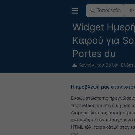
Widget Ημερή
Καιρού για Sol
Portes du
Καντόνι του Βαλαί
,
Ελβετ
Η πρόβλεψή μας στον ιστό
Ενσωματώστε τις προγνώσεις
της meteoblue στη δική σας ι
Διαμορφώστε τις παραμέτρου
αντιγράψτε τον παραγόμενο 
HTML (βλ. παρακάτω) στον ι
σας.