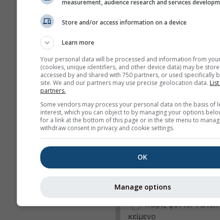
Ταχύτητα ανέμου
measurement, audience research and services develop
Ριπή ανέμου
Store and/or access information on a device
Διεύθυνση ανέμου
Learn more
Δείκτης UV
Your personal data will be processed and information from you
(cookies, unique identifiers, and other device data) may be store
Σχετική υγρασία
accessed by and shared with 750 partners, or used specifically b
site. We and our partners may use precise geolocation data.
List
Υετός
partners.
Πιθανότητα
Some vendors may process your personal data on the basis of l
interest, which you can object to by managing your options belo
κατακρημνίσεων
for a link at the bottom of this page or in the site menu to manag
withdraw consent in privacy and cookie settings.
rainSPOT
Πίεση
OK
Φόντο
Χωρίς φόντο: Σκούρ
Manage options
κείμενο
Χωρίς φόντο: Φωτειν
κείμενο