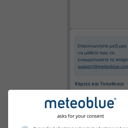
Επικοινωνήστε μαζί μας 
να μάθετε πώς να
ενσωματώσετε το widge
support@meteoblue.co
Χάρτες και Τοποθεσία
Πόλη
Βασιλεία
asks for your consent
Διαθέσιμοι χάρτες