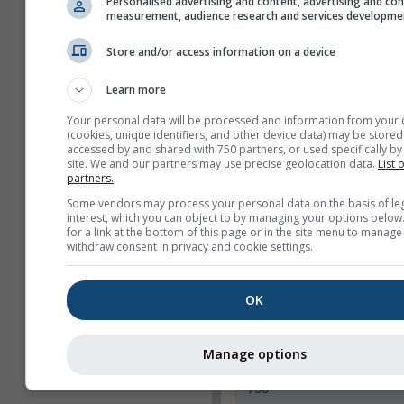
Personalised advertising and content, advertising and co
Εμφάνιση μόνο των
measurement, audience research and services developme
επιλεγμένων χαρτών
Store and/or access information on a device
Χαρακτηριστικά
Learn more
Επικεφαλίδα
Your personal data will be processed and information from your 
Webcams
(cookies, unique identifiers, and other device data) may be stored
accessed by and shared with 750 partners, or used specifically by 
Κοινοποίηση
site. We and our partners may use precise geolocation data.
List 
partners.
Πληροφορίες
Some vendors may process your personal data on the basis of le
interest, which you can object to by managing your options below
Πλάτος widget
for a link at the bottom of this page or in the site menu to manage
withdraw consent in privacy and cookie settings.
Αυτόματη προσαρμο
πλάτους
Επιλογή πλάτους
OK
χειροκίνητα (px)
Manage options
Ύψος widget (px)