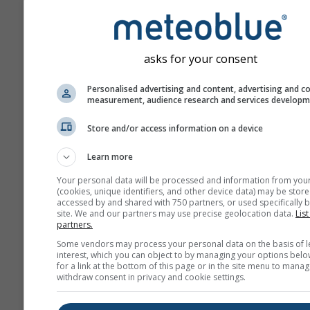
bft
km/h
m/s
mph
kn
asks for your consent
Personalised advertising and content, advertising and c
Εμφάνιση
measurement, audience research and services develop
Ημέρες
Store and/or access information on a device
Learn more
Your personal data will be processed and information from you
Φόντο
(cookies, unique identifiers, and other device data) may be store
Με εικόνα φόντου
accessed by and shared with 750 partners, or used specifically b
site. We and our partners may use precise geolocation data.
List
Με χρώμα φόντου
partners.
Χωρίς φόντο: Σκούρ
Some vendors may process your personal data on the basis of l
κείμενο
interest, which you can object to by managing your options belo
for a link at the bottom of this page or in the site menu to manag
Χωρίς φόντο: Φωτειν
withdraw consent in privacy and cookie settings.
κείμενο