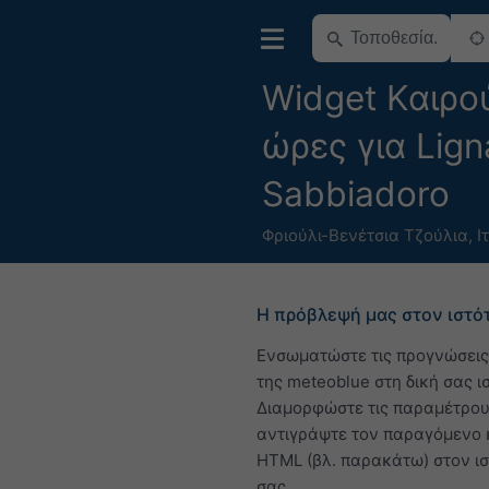
Widget Καιρο
ώρες για Lig
Sabbiadoro
Φριούλι-Βενέτσια Τζούλια
,
Ι
Η πρόβλεψή μας στον ιστό
Ενσωματώστε τις προγνώσεις
της meteoblue στη δική σας ι
Διαμορφώστε τις παραμέτρου
αντιγράψτε τον παραγόμενο 
HTML (βλ. παρακάτω) στον ι
σας.