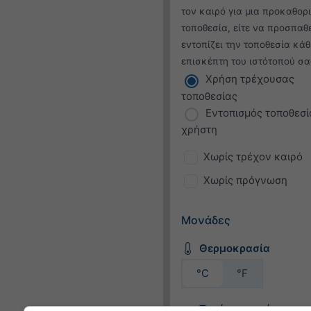
τον καιρό για μια προκαθορ
τοποθεσία, είτε να προσπαθ
εντοπίζει την τοποθεσία κάθ
επισκέπτη του ιστότοπού σα
Χρήση τρέχουσας
τοποθεσίας
Εντοπισμός τοποθεσί
χρήστη
Χωρίς τρέχον καιρό
Χωρίς πρόγνωση
Μονάδες
Θερμοκρασία
°C
°F
Ταχύτητα ανέμου