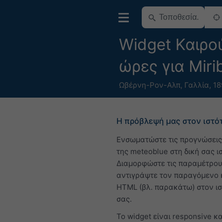
Widget Καιρο
ώρες για Miri
Ωβέρνη-Ρον-Αλπ
,
Γαλλία
,
18
Η πρόβλεψή μας στον ιστό
Ενσωματώστε τις προγνώσεις
της meteoblue στη δική σας ι
Διαμορφώστε τις παραμέτρου
αντιγράψτε τον παραγόμενο 
HTML (βλ. παρακάτω) στον ι
σας.
Το widget είναι responsive κα