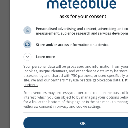
mph
kn
asks for your consent
Εμφάνιση
Personalised advertising and content, advertising and c
measurement, audience research and services develop
Ημέρες
Store and/or access information on a device
Learn more
Φόντο
Your personal data will be processed and information from you
Με εικόνα φόντου
(cookies, unique identifiers, and other device data) may be store
accessed by and shared with 750 partners, or used specifically b
Με χρώμα φόντου
site. We and our partners may use precise geolocation data.
List
Χωρίς φόντο: Σκούρ
partners.
κείμενο
Some vendors may process your personal data on the basis of l
interest, which you can object to by managing your options belo
Χωρίς φόντο: Φωτειν
for a link at the bottom of this page or in the site menu to manag
κείμενο
withdraw consent in privacy and cookie settings.
OK