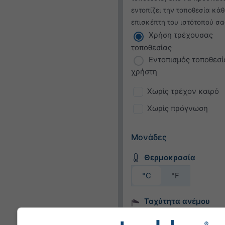
εντοπίζει την τοποθεσία κάθ
επισκέπτη του ιστότοπού σα
Χρήση τρέχουσας
τοποθεσίας
Εντοπισμός τοποθεσί
χρήστη
Χωρίς τρέχον καιρό
Χωρίς πρόγνωση
Μονάδες
Θερμοκρασία
°C
°F
Ταχύτητα ανέμου
bft
km/h
m/s