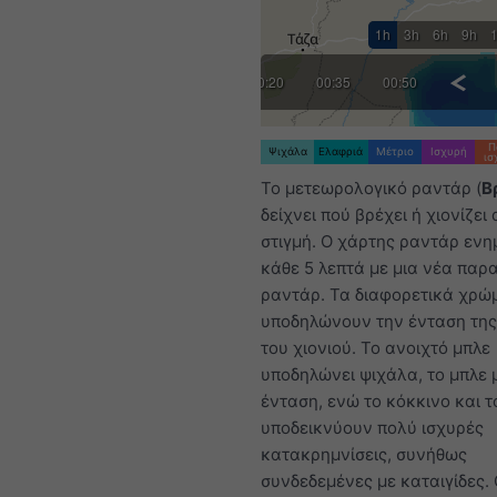
1h
3h
6h
9h
:20
23:35
23:50
00:05
00:20
00:35
00:50
01:05
Π
Ψιχάλα
Ελαφριά
Μέτριο
Ισχυρή
ισ
Το μετεωρολογικό ραντάρ (
Β
δείχνει πού βρέχει ή χιονίζει
στιγμή. Ο χάρτης ραντάρ εν
κάθε 5 λεπτά με μια νέα παρ
ραντάρ. Τα διαφορετικά χρώ
υποδηλώνουν την ένταση της
του χιονιού. Το ανοιχτό μπλε
υποδηλώνει ψιχάλα, το μπλε 
ένταση, ενώ το κόκκινο και τ
υποδεικνύουν πολύ ισχυρές
κατακρημνίσεις, συνήθως
συνδεδεμένες με καταιγίδες. 