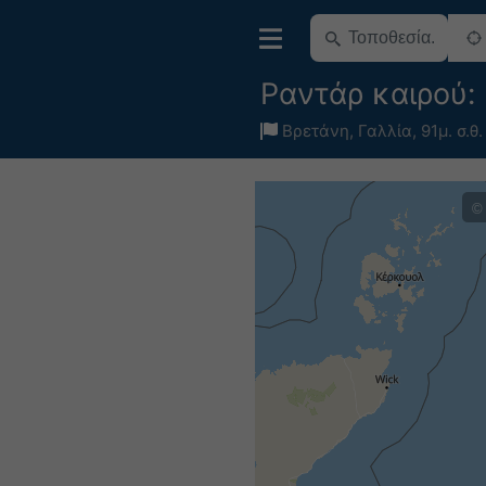
Ραντάρ καιρού:
Βρετάνη
,
Γαλλία
,
91μ. σ.θ.
©